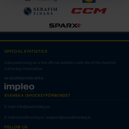
OFFICIAL STATISTICS
stats.swehockey.se is the official statistics web site of the Swedish
Icehockey Association.
IN COOPERATION WITH:
SVENSKA ISHOCKEYFÖRBUNDET
E-mail:
info@swehockey.se
E-mail:svenskhockey.tv:
support@svenskhockey.tv
FOLLOW US