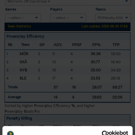
Games
Players
Teams
Team Statistics
Last update: 2022-08-20 17:38
Powerplay Efficiency
Rk
GP
ADV.
PPGF
PP%
TPP
Team
1
MÖR
3
11
4
36.36
19:00
2
SKÅ
3
13
4
30.77
16:40
3
NYB
3
16
4
25.00
24:29
4
BLE
3
17
4
23.53
28:18
57
16
28.07
88:27
Totals
14
4
28.92
22:06
Average
Sorted by higher
P
ower
p
lay Efficiency
%
, and higher
P
ower
p
lay
G
oals
F
or.
Penalty Killing
Rk
GP
PPGA
PK%
TSH
M:S
Team