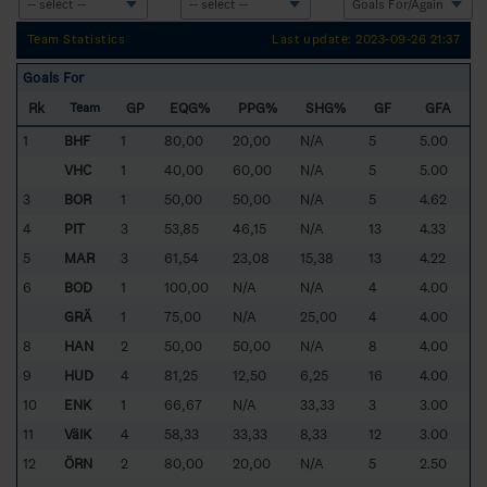
Team Statistics
Last update: 2023-09-26 21:37
Goals For
Rk
GP
EQG%
PPG%
SHG%
GF
GFA
Team
1
BHF
1
80,00
20,00
N/A
5
5.00
VHC
1
40,00
60,00
N/A
5
5.00
3
BOR
1
50,00
50,00
N/A
5
4.62
4
PIT
3
53,85
46,15
N/A
13
4.33
5
MAR
3
61,54
23,08
15,38
13
4.22
6
BOD
1
100,00
N/A
N/A
4
4.00
GRÄ
1
75,00
N/A
25,00
4
4.00
8
HAN
2
50,00
50,00
N/A
8
4.00
9
HUD
4
81,25
12,50
6,25
16
4.00
10
ENK
1
66,67
N/A
33,33
3
3.00
11
VäIK
4
58,33
33,33
8,33
12
3.00
12
ÖRN
2
80,00
20,00
N/A
5
2.50