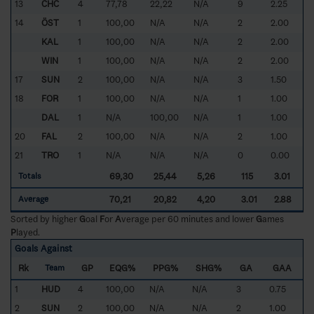
13
CHC
4
77,78
22,22
N/A
9
2.25
14
ÖST
1
100,00
N/A
N/A
2
2.00
KAL
1
100,00
N/A
N/A
2
2.00
WIN
1
100,00
N/A
N/A
2
2.00
17
SUN
2
100,00
N/A
N/A
3
1.50
18
FOR
1
100,00
N/A
N/A
1
1.00
DAL
1
N/A
100,00
N/A
1
1.00
20
FAL
2
100,00
N/A
N/A
2
1.00
21
TRO
1
N/A
N/A
N/A
0
0.00
69,30
25,44
5,26
115
3.01
Totals
70,21
20,82
4,20
3.01
2.88
Average
Sorted by higher
G
oal
F
or
A
verage per 60 minutes and lower
G
ames
P
layed.
Goals Against
Rk
GP
EQG%
PPG%
SHG%
GA
GAA
Team
1
HUD
4
100,00
N/A
N/A
3
0.75
2
SUN
2
100,00
N/A
N/A
2
1.00