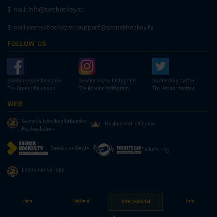
E-mail:
info@swehockey.se
E-mail:svenskhockey.tv:
support@svenskhockey.tv
FOLLOW US
Swehockeyse facebook
Swehockeyse Instagram
Swehockey twitter
Tre Kronor facebook
Tre Kronor instagram
Tre Kronor twitter
WEB
Svenska Ishockeyförbundet
Hockey Hall Of Fame
Hockeyboken
Svenskhockey.tv
Folkets Lag
Ladda ner vår app
Hem
National
Info
International
© COPYRIGHT SWEDISH ICE HOCKEY ASSOCIATION