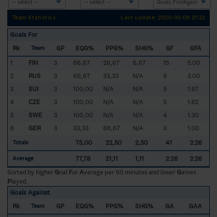
Team Statistics
Last update: 2020-02-08 21:32
Goals For
Rk
GP
EQG%
PPG%
SHG%
GF
GFA
Team
1
FIN
3
66,67
26,67
6,67
15
5.00
2
RUS
3
66,67
33,33
N/A
9
3.00
3
SUI
3
100,00
N/A
N/A
5
1.67
4
CZE
3
100,00
N/A
N/A
5
1.62
5
SWE
3
100,00
N/A
N/A
4
1.30
6
GER
3
33,33
66,67
N/A
3
1.00
75,00
22,50
2,50
41
2.26
Totals
77,78
21,11
1,11
2.26
2.26
Average
Sorted by higher
G
oal
F
or
A
verage per 60 minutes and lower
G
ames
P
layed.
Goals Against
Rk
GP
EQG%
PPG%
SHG%
GA
GAA
Team