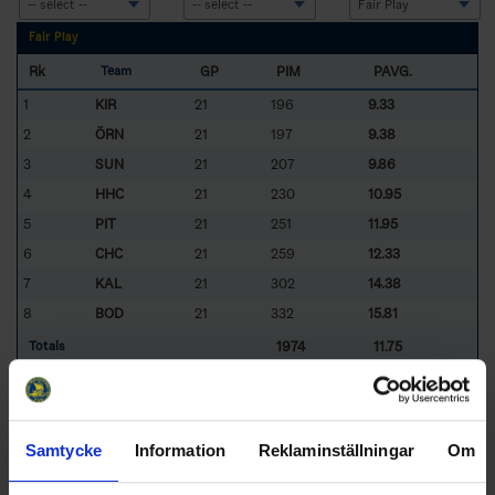
Fair Play
Rk
GP
PIM
PAVG.
Team
1
KIR
21
196
9.33
2
ÖRN
21
197
9.38
3
SUN
21
207
9.86
4
HHC
21
230
10.95
5
PIT
21
251
11.95
6
CHC
21
259
12.33
7
KAL
21
302
14.38
8
BOD
21
332
15.81
1974
11.75
Totals
247
11.75
Average
Sorted by lower
P
enalty
Av
era
g
e (
P
enalties
i
n
M
inutes per
G
ames
P
layed)
Samtycke
Information
Reklaminställningar
Om
BOD
- Bodens HF
CHC
- Clemensnäs HC
HHC
- Hudiksvalls HC
SUN
- IF Sundsvall Hockey