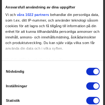
KAL
- Kalix HC
KIR
- Kiruna IF
Ansvarsfull användning av dina uppgifter
PIT
- Piteå HC
ÖRN
- Örnsköldsvik HF
Vi och
våra 1022 partners
behandlar din personliga data,
som t.ex. ditt IP-nummer, och använder teknologi såsom
cookies för att lagra och få tillgång till information på din
Swehockey – Svenska Ishockeyförbundets officiella app
enhet för att kunna tillhandahålla personliga annonser och
innehåll, annons- och innehållsmätning, åskådarinsikter
Swehockey ger dig tillgång till nyheter, livebevakning
och produktutveckling. Du kan själv välja vilka som får
och statistik för samtliga ishockeyserier som spelas i
använda din data och i vilka syften.
Sverige. Du kan följa dina favoritserier och lägga upp
egna favoritlag i appen. För dina favoritlag kan du
Med din tillåtelse skulle vi även vilja:
sedan välja att få pushnotiser när laget gör mål, i
periodpaus m.m.
Samla in information om din geografiska plats som
Samtyckesval
Nödvändig
kan ha en noggrannhet på upp till flera meter
Swehockey ger dig:
Identifiera din enhet genom att aktivt skanna den för
specifika kännetecken (fingeravtryck)
De senaste hockeynyheterna ifrån Svenska
Inställningar
Ta reda på mer om hur dina personliga uppgifter
Ishockeyförbundet
behandlas och ställ in dina preferenser i
detaljsektionen
.
Liverapportering
Statistik
Du kan ändra eller dra tillbaka ditt samtycke när som
Resultat och statistik för samtliga serier