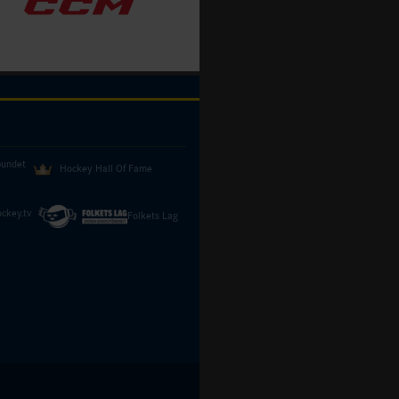
bundet
Hockey Hall Of Fame
ckey.tv
Folkets Lag