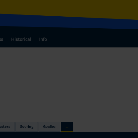
bs
Historical
Info
osters
Scoring
Goalies
...