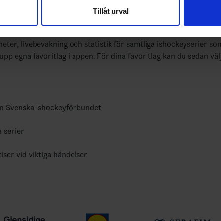
vår trafik. Vi vidarebefordrar även sådana identifierare och anna
Tillåt urval
nnons- och analysföretag som vi samarbetar med. Dessa kan i sin
har tillhandahållit eller som de har samlat in när du har använt 
bundets officiella app
yheter, livebevakning och statistik för samtliga ishockeyserier so
 upp egna favoritlag i appen. För dina favoritlag kan du sedan väl
ån Svenska Ishockeyförbundet
a serier
tiser vid viktiga händelser