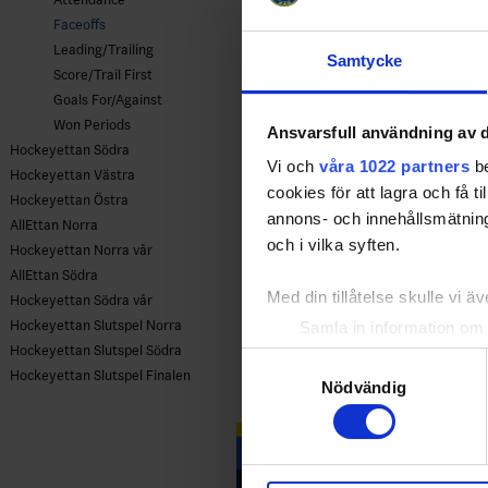
Faceoffs
Leading/Trailing
Samtycke
Score/Trail First
Goals For/Against
Won Periods
Ansvarsfull användning av d
Hockeyettan Södra
Vi och
våra 1022 partners
be
Hockeyettan Västra
cookies för att lagra och få t
Hockeyettan Östra
annons- och innehållsmätning
AllEttan Norra
och i vilka syften.
Hockeyettan Norra vår
AllEttan Södra
Med din tillåtelse skulle vi äve
Hockeyettan Södra vår
Hockeyettan Slutspel Norra
Samla in information om 
Hockeyettan Slutspel Södra
Identifiera din enhet gen
Samtyckesval
Hockeyettan Slutspel Finalen
Ta reda på mer om hur dina pe
Nödvändig
eller dra tillbaka ditt samtyc
Vi använder enhetsidentifierar