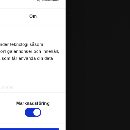
Om
änder teknologi såsom
rsonliga annonser och innehåll,
a som får använda din data
a meter
k)
ljsektionen
. Du kan ändra
Marknadsföring
andahålla funktioner för