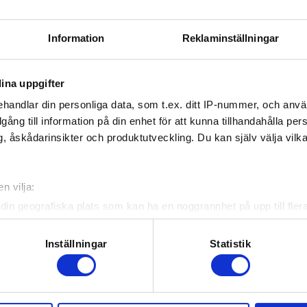
Information
Reklaminställningar
ina uppgifter
handlar din personliga data, som t.ex. ditt IP-nummer, och anv
illgång till information på din enhet för att kunna tillhandahålla pe
, åskådarinsikter och produktutveckling. Du kan själv välja vilk
n vilja:
din geografiska plats som kan ha en noggrannhet på upp till fler
om att aktivt skanna den för specifika kännetecken (fingeravtryc
rsonliga uppgifter behandlas och ställ in dina preferenser i
deta
Inställningar
Statistik
ke när som helst från cookie-förklaringen.
e för att anpassa innehållet och annonserna till användarna, tillh