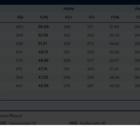
Home
Aw
FO-
FO%
FO+
FO-
FO%
F
483
56.68
346
217
61.46
28
548
53.56
342
263
56.53
29
558
51.01
326
273
54.42
25
601
49.79
310
280
52.54
28
579
48.58
288
277
50.97
25
612
47.74
316
300
51.30
24
594
47.25
248
265
48.34
28
641
45.59
278
287
49.20
25
6
ames
P
layed
CHC
- Clemensnäs HC
HHC
- Hudiksvalls HC
KIR
- Kiruna IF
PIT
- Piteå HC