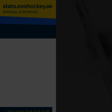
stats.swehockey.se
OFFICIAL STATISTICS
Last update: 2024-12-16 07:44