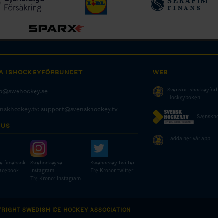
A ISHOCKEYFÖRBUNDET
WEB
Svenska Ishockeyför
fo@swehockey.se
Hockeyboken
enskhockey.tv:
support@svenskhockey.tv
Svenskho
 US
Ladda ner vår app
e facebook
Swehockeyse
Swehockey twitter
facebook
Instagram
Tre Kronor twitter
Tre Kronor instagram
YRIGHT SWEDISH ICE HOCKEY ASSOCIATION