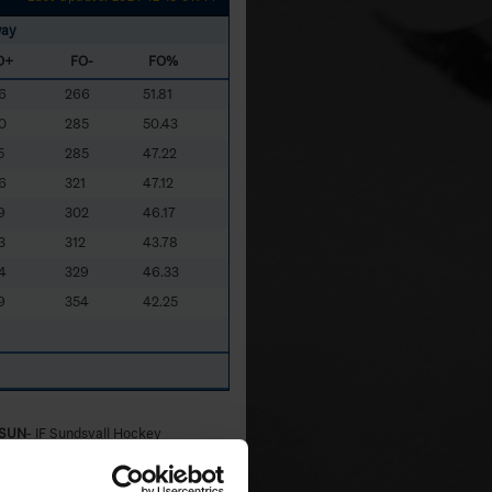
ay
O+
FO-
FO%
6
266
51.81
0
285
50.43
5
285
47.22
6
321
47.12
9
302
46.17
3
312
43.78
4
329
46.33
9
354
42.25
SUN
- IF Sundsvall Hockey
ÖRN
- Örnsköldsvik HF