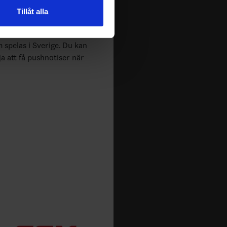
n information från din enhet
Tillåt alla
 tur kombinera informationen
deras tjänster.
m spelas i Sverige. Du kan
ja att få pushnotiser när