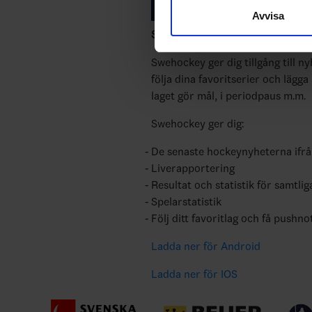
sociala medier och analysera 
Avvisa
till de sociala medier och a
med annan information som du 
Swehockey – Svenska Ishockeyför
Swehockey ger dig tillgång till n
följa dina favoritserier och lägga
laget gör mål, i periodpaus m.m.
Swehockey ger dig:
De senaste hockeynyheterna ifr
Liverapportering
Resultat och statistik för samtlig
Spelarstatistik
Följ ditt favoritlag och få pushno
Ladda ner för Android
Ladda ner för IOS