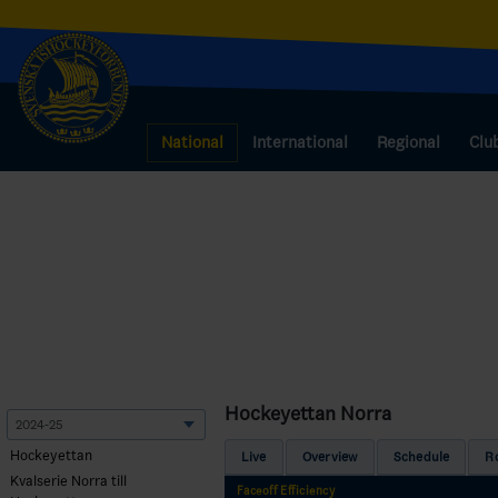
National
International
Regional
Clu
Hockeyettan Norra
Hockeyettan
Live
Overview
Schedule
R
Kvalserie Norra till
Faceoff Efficiency