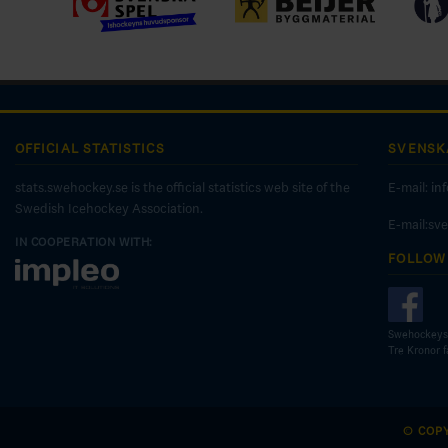
OFFICIAL STATISTICS
SVENSK
stats.swehockey.se is the official statistics web site of the
E-mail:
in
Swedish Icehockey Association.
E-mail:sv
IN COOPERATION WITH:
FOLLOW
Swehockeys
Tre Kronor 
© COP