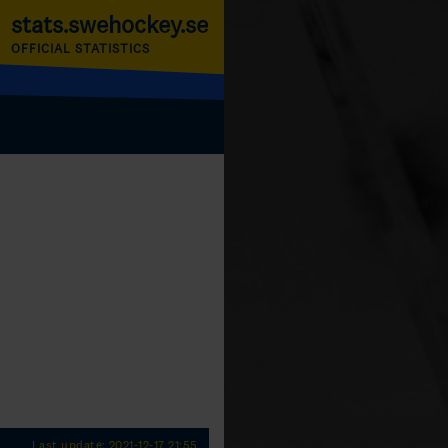
stats.swehockey.se
OFFICIAL STATISTICS
Last update: 2021-12-17 21:55