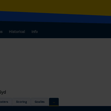
bs
Historical
Info
Syd
osters
Scoring
Goalies
...