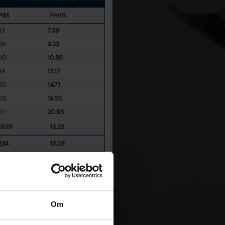
PIM
PAVG.
33
7.39
68
9.33
90
10.56
19
12.17
50
14.71
28
18.22
51
20.65
1639
13.22
234
13.29
MBK
- Munkedals BK
Om