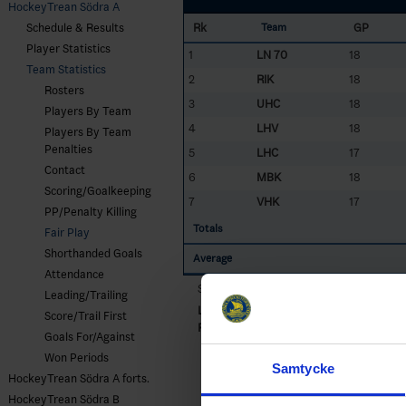
HockeyTrean Södra A
Rk
GP
Schedule & Results
Team
Player Statistics
1
LN 70
18
Team Statistics
2
RIK
18
Rosters
3
UHC
18
Players By Team
4
LHV
18
Players By Team
Penalties
5
LHC
17
Contact
6
MBK
18
Scoring/Goalkeeping
7
VHK
17
PP/Penalty Killing
Totals
Fair Play
Shorthanded Goals
Average
Attendance
Sorted by lower
P
enalty
Av
era
g
e (
P
enal
Leading/Trailing
LHC
- Lions HC
Score/Trail First
RIK
- Rönnängs IK
Goals For/Against
Won Periods
Samtycke
HockeyTrean Södra A forts.
HockeyTrean Södra B