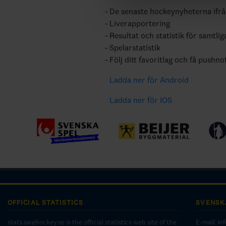
De senaste hockeynyheterna ifr
Liverapportering
Resultat och statistik för samtlig
Spelarstatistik
Följ ditt favoritlag och få pushno
Ladda ner för Android
Ladda ner för IOS
OFFICIAL STATISTICS
SVENSK
stats.swehockey.se is the official statistics web site of the
E-mail:
in