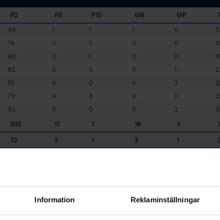
P2
P5
P10
GM
MP
49
1
1
1
0
1
74
0
2
0
0
1
90
0
1
0
0
1
62
3
0
3
1
2
55
4
0
4
2
2
79
4
3
6
0
3
93
5
0
5
2
3
502
17
7
19
5
72
2
1
3
1
ties
i
n
M
inutes per
G
ames
P
layed)
LN 70
- LN 70 HC
LHV
- Lysekils HK Viking
UHC
- Uddevalla HC
VHK
- Varberg HK
Information
Reklaminställningar