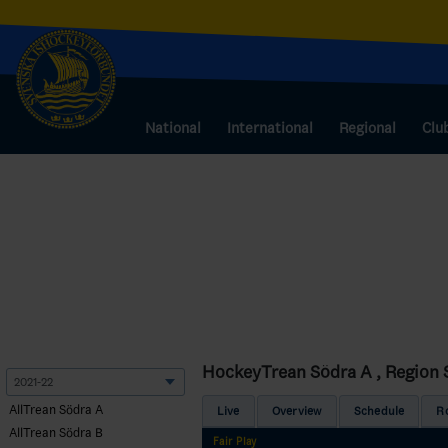
National
International
Regional
Clu
HockeyTrean Södra A , Region 
AllTrean Södra A
Live
Overview
Schedule
R
AllTrean Södra B
Fair Play