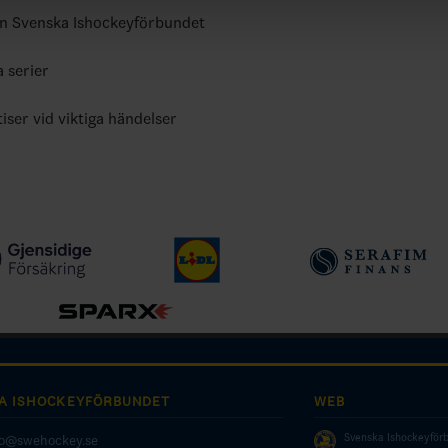
ån Svenska Ishockeyförbundet
a serier
tiser vid viktiga händelser
A ISHOCKEYFÖRBUNDET
WEB
Svenska Ishockeyför
fo@swehockey.se