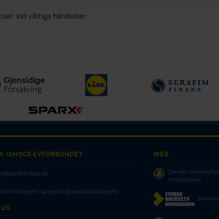
tiser vid viktiga händelser
A ISHOCKEYFÖRBUNDET
WEB
Svenska Ishockeyför
fo@swehockey.se
Hockeyboken
enskhockey.tv:
support@svenskhockey.tv
Svenskho
 US