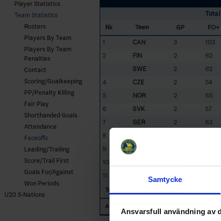
Player Statistics
Total
Team Statistics
Rosters
Rk
GP
FO+
Team
Players By Team
1
CAN
3
103
Players By Team
2
FIN
2
62
Penalties
SWE
2
62
Contact
Scoring/Goalkeeping
4
CZE
2
54
PP/Penalty Killing
5
NOR
2
65
Fair Play
6
SVK
2
57
Shorthanded Goals
7
GER
2
63
Attendance
8
USA
2
59
Faceoffs
9
LAT
2
49
Leading/Trailing
Score/Trail First
10
SUI
2
46
Goals For/Against
11
DEN
1
14
Samtycke
Won Periods
634
Totals
U20 5-Nations
58
Average
Ansvarsfull användning av d