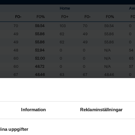
Home
Aw
FO-
FO%
FO+
FO-
FO%
F
70
59.54
103
70
59.54
0
49
55.86
62
49
55.86
0
49
55.86
62
49
55.86
0
48
52.94
0
0
N/A
54
60
52.00
0
0
N/A
65
60
48.72
0
0
N/A
57
67
48.46
63
67
48.46
0
68
46.46
0
0
N/A
59
60
44.95
49
60
44.95
0
66
41.07
0
0
N/A
46
31
31.11
0
0
N/A
14
Information
Reklaminställningar
ina uppgifter