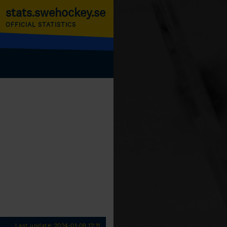
stats.swehockey.se
OFFICIAL STATISTICS
Last update: 2024-01-09 12:11