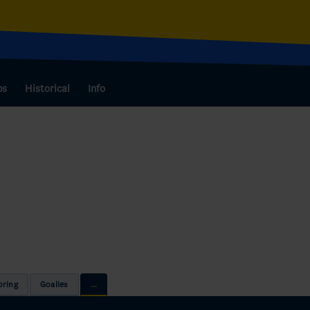
bs
Historical
Info
oring
Goalies
...