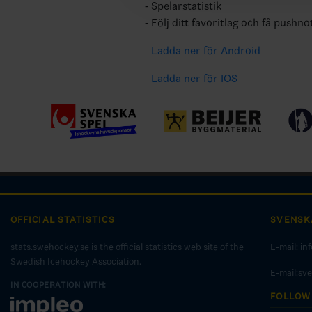
Spelarstatistik
Följ ditt favoritlag och få pushno
Ladda ner för Android
Ladda ner för IOS
OFFICIAL STATISTICS
SVENSK
stats.swehockey.se is the official statistics web site of the
E-mail:
in
Swedish Icehockey Association.
E-mail:sv
IN COOPERATION WITH:
FOLLOW