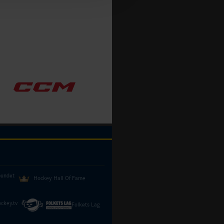
bundet
Hockey Hall Of Fame
ckey.tv
Folkets Lag