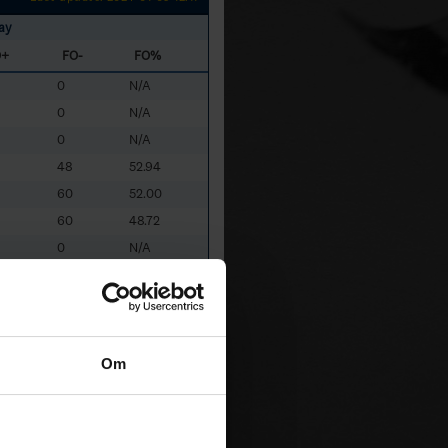
ay
O+
FO-
FO%
0
N/A
0
N/A
0
N/A
48
52.94
60
52.00
60
48.72
0
N/A
68
46.46
0
N/A
66
41.07
31
31.11
Om