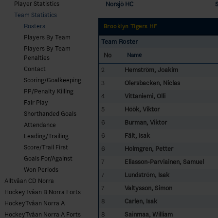
Player Statistics
Norsjö HC
Team Statistics
Rosters
Brooklyn Tigers HF
Players By Team
Team Roster
Players By Team
No
Name
Penalties
Contact
2
Hemström, Joakim
Scoring/Goalkeeping
3
Olersbacken, Niclas
PP/Penalty Killing
4
Vittaniemi, Olli
Fair Play
5
Höök, Viktor
Shorthanded Goals
6
Burman, Viktor
Attendance
6
Fält, Isak
Leading/Trailing
Score/Trail First
6
Holmgren, Petter
Goals For/Against
7
Eliasson-Parviainen, Samuel
Won Periods
7
Lundström, Isak
Alltvåan CD Norra
7
Valtysson, Simon
HockeyTvåan B Norra Forts
8
Carlén, Isak
HockeyTvåan Norra A
8
Sainmaa, William
HockeyTvåan Norra A Forts