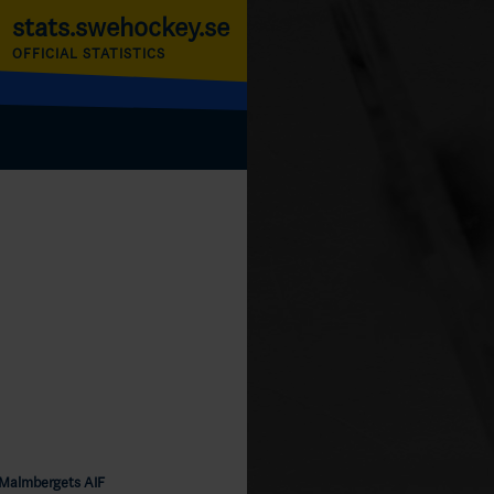
stats.swehockey.se
OFFICIAL STATISTICS
Malmbergets AIF