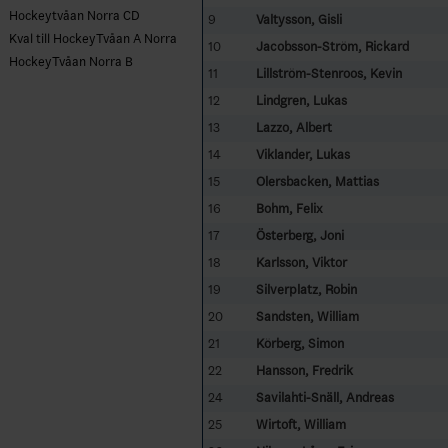
Hockeytvåan Norra CD
9
Valtysson, Gisli
Kval till HockeyTvåan A Norra
10
Jacobsson-Ström, Rickard
HockeyTvåan Norra B
11
Lillström-Stenroos, Kevin
12
Lindgren, Lukas
13
Lazzo, Albert
14
Viklander, Lukas
15
Olersbacken, Mattias
16
Bohm, Felix
17
Österberg, Joni
18
Karlsson, Viktor
19
Silverplatz, Robin
20
Sandsten, William
21
Körberg, Simon
22
Hansson, Fredrik
24
Savilahti-Snäll, Andreas
25
Wirtoft, William