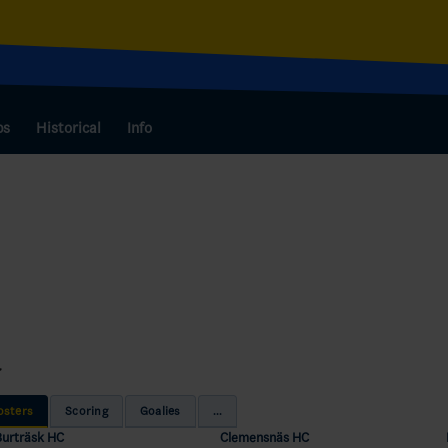
bs
Historical
Info
r
osters
Scoring
Goalies
...
Burträsk HC
Clemensnäs HC