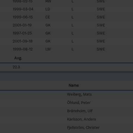
1998-02-15
RW
L
SWE
1999-03-04
LD
L
SWE
1999-06-15
CE
L
SWE
2001-01-19
GK
L
SWE
1997-01-25
GK
L
SWE
2001-09-18
GK
L
SWE
1999-08-12
LW
L
SWE
Avg.
22.3
Name
Weiberg, Mats
Öhlund, Peter
Brännholm, Ulf
Karlsson, Anders
Fjellström, Christer