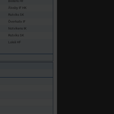
Bodens HF
Älvsby IF HK
Rutviks SK
Överkalix IF
Notvikens IK
Rutviks SK
Luleå HF