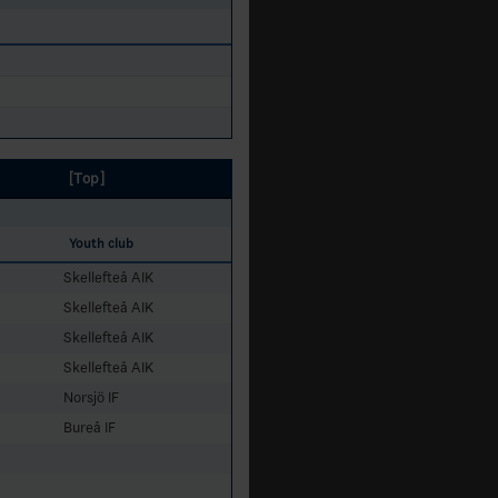
[Top]
Youth club
Skellefteå AIK
Skellefteå AIK
Skellefteå AIK
Skellefteå AIK
Norsjö IF
Bureå IF