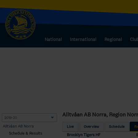
National
International
Regional
Clu
Alltvåan AB Norra, Region Nor
Alltvåan AB Norra
Live
Overview
Schedule
R
Schedule & Results
Brooklyn Tigers HF