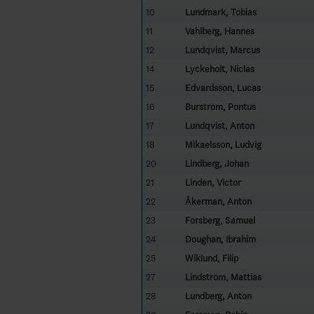
10
Lundmark, Tobias
11
Vahlberg, Hannes
12
Lundqvist, Marcus
14
Lyckeholt, Niclas
15
Edvardsson, Lucas
16
Burström, Pontus
17
Lundqvist, Anton
18
Mikaelsson, Ludvig
20
Lindberg, Johan
21
Lindén, Victor
22
Åkerman, Anton
23
Forsberg, Samuel
24
Doughan, Ibrahim
25
Wiklund, Filip
27
Lindström, Mattias
28
Lundberg, Anton