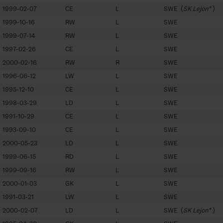
1999-02-07
CE
L
SWE (
SK Lejon*
)
1999-10-16
RW
L
SWE
1999-07-14
RW
L
SWE
1997-02-26
CE
L
SWE
2000-02-16
RW
R
SWE
1996-06-12
LW
L
SWE
1995-12-10
CE
L
SWE
1998-03-29
LD
L
SWE
1991-10-29
CE
L
SWE
1993-09-10
CE
L
SWE
2000-05-23
LD
L
SWE
1999-06-15
RD
L
SWE
1999-09-16
RW
L
SWE
2000-01-03
GK
L
SWE
1991-03-21
LW
L
SWE
2000-02-07
LD
L
SWE (
SK Lejon*
)