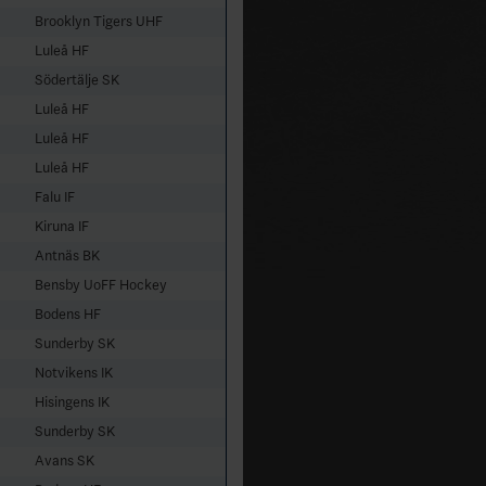
Brooklyn Tigers UHF
Luleå HF
Södertälje SK
Luleå HF
Luleå HF
Luleå HF
Falu IF
Kiruna IF
Antnäs BK
Bensby UoFF Hockey
Bodens HF
Sunderby SK
Notvikens IK
Hisingens IK
Sunderby SK
Avans SK