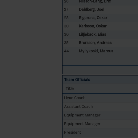
26
Nilsson-Lång, Eric
27
Dahlberg, Joel
28
Elgcrona, Oskar
30
Karlsson, Oskar
30
Lilljebäck, Elias
35
Brorsson, Andreas
44
Myllykoski, Marcus
Team Officials
Title
Head Coach
Assistant Coach
Equipment Manager
Equipment Manager
President