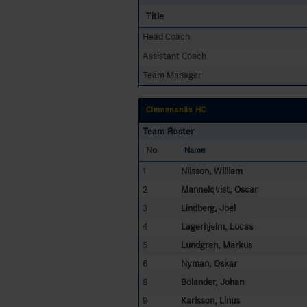
Title
Head Coach
Assistant Coach
Team Manager
Clemensnäs HC
Team Roster
No
Name
1
Nilsson, William
2
Mannelqvist, Oscar
3
Lindberg, Joel
4
Lagerhjelm, Lucas
5
Lundgren, Markus
6
Nyman, Oskar
8
Bölander, Johan
9
Karlsson, Linus