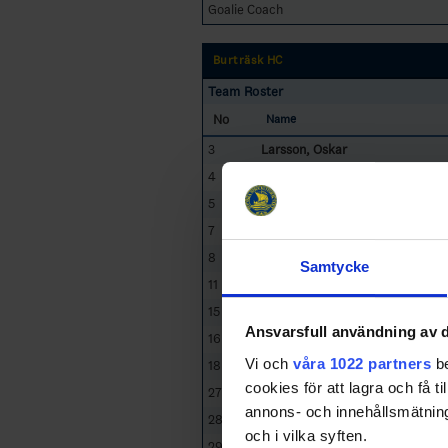
Goalie Coach
Burträsk HC
Team Roster
No
Name
3
Larsson, Oskar
4
Holmkvist, Felix
5
Andersson, Isak
7
Andersson, Niclas
8
Lundberg, William
Samtycke
11
Berglund, Marcus
15
Wikberg, Jim
Ansvarsfull användning av d
16
Lindgren, Razmus
Vi och
våra 1022 partners
be
18
Wännström, Kim
cookies för att lagra och få t
27
Hedlund, Christoffer
annons- och innehållsmätning
28
Sörgård, Liam
och i vilka syften.
29
Nordström, Christoffer