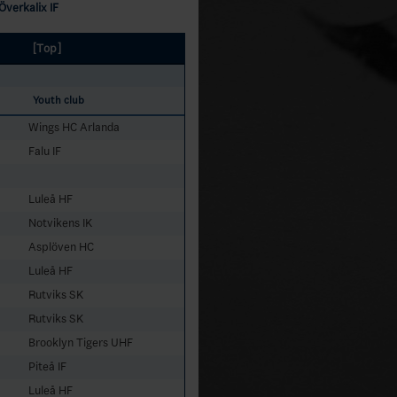
Överkalix IF
[Top]
Youth club
Wings HC Arlanda
Falu IF
Luleå HF
Notvikens IK
Asplöven HC
Luleå HF
Rutviks SK
Rutviks SK
Brooklyn Tigers UHF
Piteå IF
Luleå HF