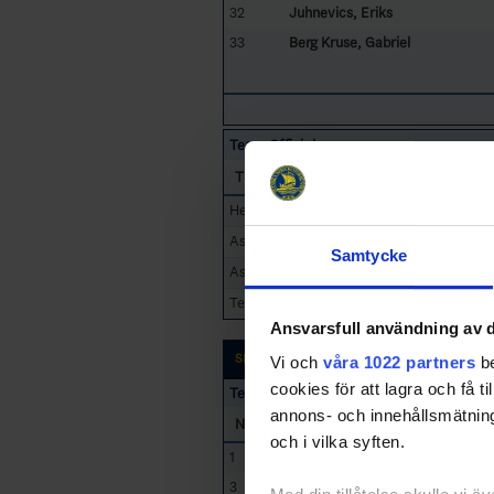
32
Juhnevics, Eriks
33
Berg Kruse, Gabriel
Team Officials
Title
Head Coach
Assistant Coach
Samtycke
Assistant Coach
Team Manager
Ansvarsfull användning av d
SK Iron Hockey1
Vi och
våra 1022 partners
be
cookies för att lagra och få t
Team Roster
annons- och innehållsmätning
No
Name
och i vilka syften.
1
Jansson, Julia
3
Vibäck, Karl