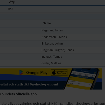
Avg.
12.3
Name
Hagman, Johan
Andersson, Fredrik
Eriksson, Johan
Hagman Burgtorf, Jonas
Ingvast, Tomas
Söder, Mattias
bundets officiella app
yheter, livebevakning och statistik för samtliga ishockeyserier so