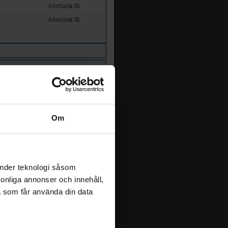
Almtuna IS
Almtuna IS
Om
[Top]
änder teknologi såsom
rsonliga annonser och innehåll,
a som får använda din data
Youth club
SK Iron Hockey
SK Iron Hockey