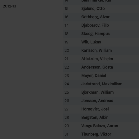
14
Bennmarker, Karl
2012-13
15
Sjölund, Otto
16
Göthberg, Alvar
17
Djabbarov, Filip
18
Skoog, Hampus
19
Wik, Lukas
20
Karlsson, William
21
Ahlström, Vilhelm
22
Andersson, Gösta
23
Meyer, Daniel
24
Jarlstrand, Maximiliam
25
Björkman, William
26
Jonsson, Andreas
27
Hörnqvist, Joel
28
Bergsten, Albin
29
Vangu Baloza, Aaron
31
Thunberg, Viktor