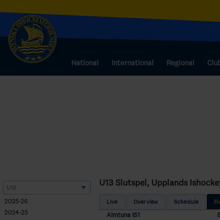
National
International
Regional
Clu
U13 Slutspel, Upplands Ishock
2025-26
Live
Overview
Schedule
R
2024-25
Almtuna IS1