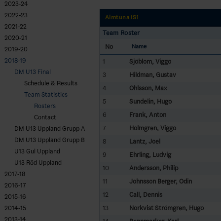
2023-24
2022-23
Almtuna IS1
2021-22
Team Roster
2020-21
No
Name
2019-20
2018-19
1
Sjöblom, Viggo
DM U13 Final
3
Hildman, Gustav
Schedule & Results
4
Ohlsson, Max
Team Statistics
5
Sundelin, Hugo
Rosters
6
Frank, Anton
Contact
7
Holmgren, Viggo
DM U13 Uppland Grupp A
DM U13 Uppland Grupp B
8
Lantz, Joel
U13 Gul Uppland
9
Ehrling, Ludvig
U13 Röd Uppland
10
Andersson, Philip
2017-18
11
Johnsson Berger, Odin
2016-17
12
Call, Dennis
2015-16
13
Norkvist Strömgren, Hugo
2014-15
2013-14