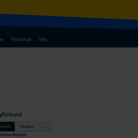
bs
Historical
Info
eyförbund
osters
Contact
...
SK Iron Hockey1