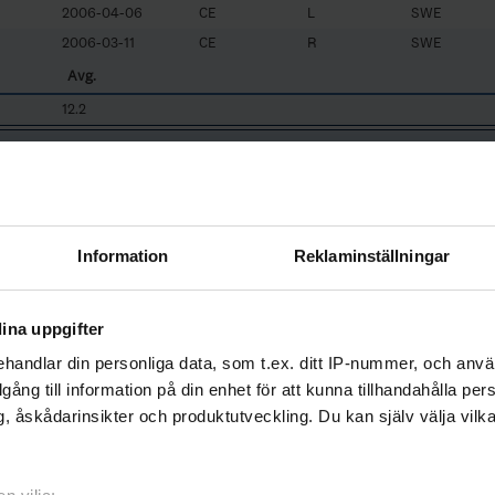
2006-04-06
CE
L
SWE
2006-03-11
CE
R
SWE
Avg.
12.2
Name
Sundelin, Stefan
Göthberg, Jonas
Information
Reklaminställningar
Skoog, Mattias
Meyer, Karin
ina uppgifter
handlar din personliga data, som t.ex. ditt IP-nummer, och anv
illgång till information på din enhet för att kunna tillhandahålla pe
, åskådarinsikter och produktutveckling. Du kan själv välja vilk
L/R
Birthdate
Position
Nationality / Club
2006-03-26
GK
R
SWE
2005-04-21
LD
L
SWE