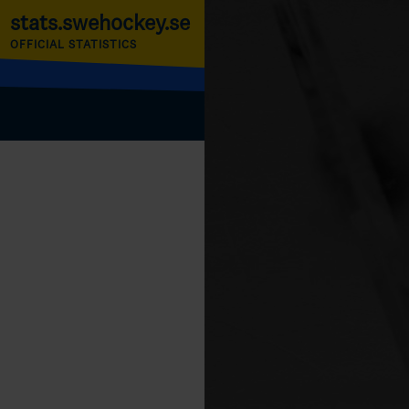
stats.swehockey.se
OFFICIAL STATISTICS