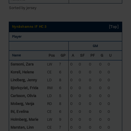
Sorted by jersey
[Top]
Nynäshamns IF HC 3
Player
GM
Pos
GP
A
SF
PF
G
U
Name
Sansoni, Zara
LW
7
0
0
0
0
0
Korell, Helene
CE
6
0
0
0
0
0
Lindberg, Jenny
LD
8
0
0
0
0
0
Björkqvist, Frida
RW
6
0
0
0
0
0
Carlsson, Olivia
LD
5
0
0
0
0
0
Moberg, Vanja
RD
8
0
0
0
0
0
Ihl, Evelina
CE
6
0
0
0
0
0
Holmberg, Marie
LW
9
0
0
0
0
0
Marsten, Linn
CE
7
0
0
0
0
0