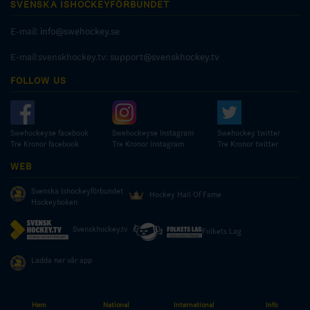
SVENSKA ISHOCKEYFÖRBUNDET
E-mail:
info@swehockey.se
E-mail:svenskhockey.tv:
support@svenskhockey.tv
FOLLOW US
Swehockeyse facebook
Swehockeyse Instagram
Swehockey twitter
Tre Kronor facebook
Tre Kronor instagram
Tre Kronor twitter
WEB
Svenska Ishockeyförbundet
Hockey Hall Of Fame
Hockeyboken
Svenskhockey.tv
Folkets Lag
Ladda ner vår app
Hem
National
International
Info