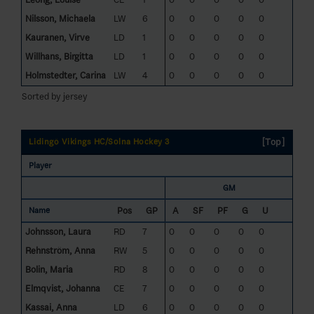
Nilsson, Michaela
LW
6
0
0
0
0
0
Kauranen, Virve
LD
1
0
0
0
0
0
Willhans, Birgitta
LD
1
0
0
0
0
0
Holmstedter, Carina
LW
4
0
0
0
0
0
Sorted by jersey
[Top]
Lidingö Vikings HC/Solna Hockey 3
Player
GM
Pos
GP
A
SF
PF
G
U
Name
Johnsson, Laura
RD
7
0
0
0
0
0
Rehnström, Anna
RW
5
0
0
0
0
0
Bolin, Maria
RD
8
0
0
0
0
0
Elmqvist, Johanna
CE
7
0
0
0
0
0
Kassai, Anna
LD
6
0
0
0
0
0