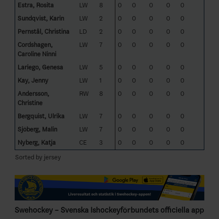
Estra, Rosita
LW
8
0
0
0
0
0
Sundqvist, Karin
LW
2
0
0
0
0
0
Pernstål, Christina
LD
2
0
0
0
0
0
Cordshagen,
LW
7
0
0
0
0
0
Caroline Ninni
Lariego, Genesa
LW
5
0
0
0
0
0
Kay, Jenny
LW
1
0
0
0
0
0
Andersson,
RW
8
0
0
0
0
0
Christine
Bergquist, Ulrika
LW
7
0
0
0
0
0
Sjöberg, Malin
LW
7
0
0
0
0
0
Nyberg, Katja
CE
3
0
0
0
0
0
Sorted by jersey
Swehockey – Svenska Ishockeyförbundets officiella app