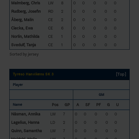
Malmberg, Chris
LW
8
0
0
0
0
0
Rudberg, Josefin
RD
2
0
0
0
0
0
Åberg, Malin
CE
2
0
0
0
0
0
Ciecka, Ewa
CE
6
0
0
0
0
0
Norlin, Mathilda
CE
1
0
0
0
0
0
Svedulf, Tanja
CE
1
0
0
0
0
0
Sorted by jersey
[Top]
Tyresö Hanvikens SK 3
Player
GM
Pos
GP
A
SF
PF
G
U
Name
Näsman, Annika
LW
7
0
0
0
0
0
Lagelius, Hanna
LD
2
0
0
0
0
0
Quinn, Samantha
LW
7
0
0
0
0
0