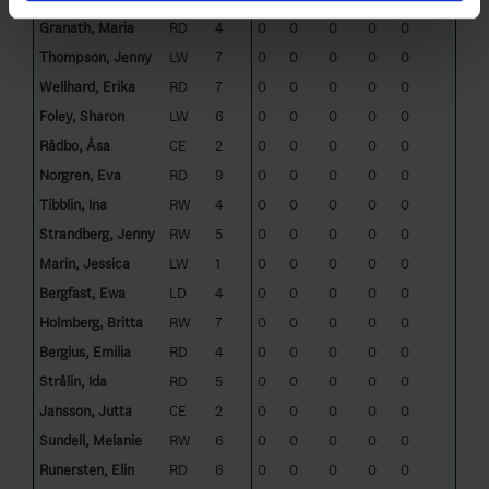
Granath, Maria
RD
4
0
0
0
0
0
Thompson, Jenny
LW
7
0
0
0
0
0
Wellhard, Erika
RD
7
0
0
0
0
0
Foley, Sharon
LW
6
0
0
0
0
0
Rådbo, Åsa
CE
2
0
0
0
0
0
Norgren, Eva
RD
9
0
0
0
0
0
Tibblin, Ina
RW
4
0
0
0
0
0
Strandberg, Jenny
RW
5
0
0
0
0
0
Marin, Jessica
LW
1
0
0
0
0
0
Bergfast, Ewa
LD
4
0
0
0
0
0
Holmberg, Britta
RW
7
0
0
0
0
0
Bergius, Emilia
RD
4
0
0
0
0
0
Strålin, Ida
RD
5
0
0
0
0
0
Jansson, Jutta
CE
2
0
0
0
0
0
Sundell, Melanie
RW
6
0
0
0
0
0
Runersten, Elin
RD
6
0
0
0
0
0