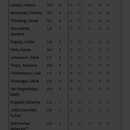
Janson, Hanna
RW
8
0
0
0
0
0
Kammeier, Sabrina
RW
9
0
0
0
0
0
Thunberg, Sarah
RD
8
0
0
0
0
0
Kaczmarek,
LW
3
0
0
0
0
0
Marlena
Fogeby, Ulrika
LW
5
0
0
0
0
0
Moin, Inessa
RD
2
0
0
0
0
0
Johansson, Stina
CE
5
0
0
0
0
0
Tropp, Susanna
RW
5
0
0
0
0
0
Christensson, Lisa
LD
5
0
0
0
0
0
Dunberger, Olivia
LW
4
0
0
0
0
0
Van Hogerlinden,
RW
5
0
0
0
0
0
Malin
Engdahl, Katarina
LD
1
0
0
0
0
0
Juhlin-Dannfelt,
LW
1
0
0
0
0
0
Sylvia
Zettmarker,
LW
4
0
0
0
0
0
Rebecka**