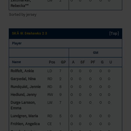
Zettmarker,
LW
2
0
0
0
0
0
Rebecka**
Sorted by jersey
[Top]
SKÅ IK Seahawks 2 3
Player
GM
Pos
GP
A
SF
PF
G
U
Name
Rollfelt, Ankie
LD
7
0
0
0
0
0
Garpedal, Nina
RD
2
0
0
0
0
0
Rundquist, Jennie
RD
8
0
0
0
0
0
Hedlund, Jenny
RW
9
0
0
0
0
0
Durge Larsson,
LW
7
0
0
0
0
0
Emma
Lundgren, Maria
RD
5
0
0
0
0
0
Fröhlen, Angelica
CE
1
0
0
0
0
0