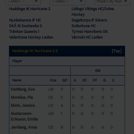
Huddinge IK Hurricane 2
Lidingö Vikings HC/Solna
Hockey
Nynäshamns IF HC
Segeltorps IF Sisters
SKÅ IK Seahawks 2
Sollentuna HC
Trånkan Queens 1
Tyresö Hanvikens SK
Vallentuna Hockey Ladies
Värmdö HC Ladies
[Top]
Huddinge IK Hurricane 2 3
Player
GM
Pos
GP
A
SF
PF
G
U
Name
Dahlberg, Eva
LW
5
0
0
0
0
0
Morelius, Pia
CE
5
0
0
0
0
0
Mörk, Jessica
LD
4
0
0
0
0
0
Gustavsson-
LW
1
0
0
0
0
0
Eriksson, Emilia
Jernberg, Anna
CE
6
0
0
0
0
0