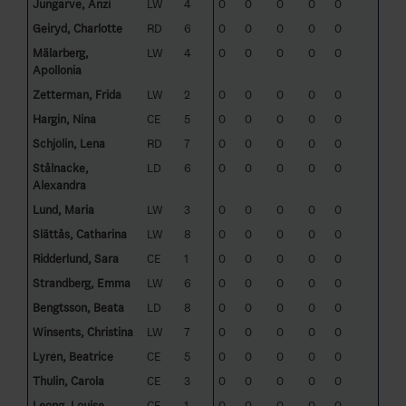
Jungarve, Anzi
LW
4
0
0
0
0
0
Geiryd, Charlotte
RD
6
0
0
0
0
0
Mälarberg,
LW
4
0
0
0
0
0
Apollonia
Zetterman, Frida
LW
2
0
0
0
0
0
Hargin, Nina
CE
5
0
0
0
0
0
Schjölin, Lena
RD
7
0
0
0
0
0
Stålnacke,
LD
6
0
0
0
0
0
Alexandra
Lund, Maria
LW
3
0
0
0
0
0
Slättås, Catharina
LW
8
0
0
0
0
0
Ridderlund, Sara
CE
1
0
0
0
0
0
Strandberg, Emma
LW
6
0
0
0
0
0
Bengtsson, Beata
LD
8
0
0
0
0
0
Winsents, Christina
LW
7
0
0
0
0
0
Lyrén, Beatrice
CE
5
0
0
0
0
0
Thulin, Carola
CE
3
0
0
0
0
0
Leong, Louise
CE
1
0
0
0
0
0