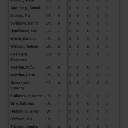
Mejdahl, Malin
LW
7
0
0
0
0
0
Appelberg, Anneli
CE
5
0
0
0
0
0
Molldén, Pia
CE
8
0
0
0
0
0
Särkijärvi, Sanna
LW
8
0
0
0
0
0
Henriksson, Mia
RD
7
0
0
0
0
0
Westh, Caroline
LW
5
0
0
0
0
0
Wiström, Helena
LW
6
0
0
0
0
0
Solenberg,
LD
9
0
0
0
0
0
Madeleine
Westher, Sofie
LW
8
0
0
0
0
0
Westher, Petra
LW
5
0
0
0
0
0
Dreierström,
RD
4
0
0
0
0
0
Susanna
Stålkrona, Susanne
LW
2
0
0
0
0
0
Orre, Katarina
LW
1
0
0
0
0
0
Hedström, Jenny
LW
7
0
0
0
0
0
Rismalm, Mia
LW
7
0
0
0
0
0
Edström, Annika
LW
4
0
0
0
0
0