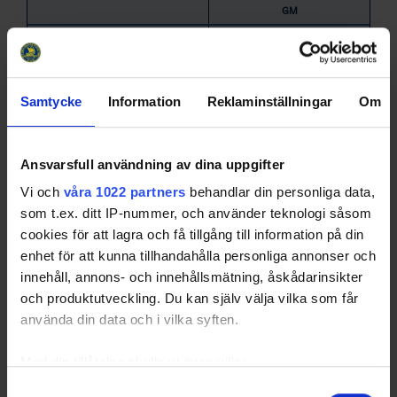
GM
Pos
GP
A
SF
PF
G
U
Name
Malmström, Lotta
CE
3
0
0
0
0
0
Ståhl, Erika
RD
6
0
0
0
0
0
Samtycke
Information
Reklaminställningar
Om
Bjurström, Karin
CE
3
0
0
0
0
0
Resmalm, Ann
CE
9
0
0
0
0
0
Sand Näslund,
RD
3
0
0
0
0
0
Ansvarsfull användning av dina uppgifter
Marianne
Vi och
våra 1022 partners
behandlar din personliga data,
Hansson, Anna
LD
5
0
0
0
0
0
som t.ex. ditt IP-nummer, och använder teknologi såsom
Öberg, Elisabeth
RD
5
0
0
0
0
0
cookies för att lagra och få tillgång till information på din
Fridolf, Anna
LD
7
0
0
0
0
0
enhet för att kunna tillhandahålla personliga annonser och
Falk, Anna
CE
6
0
0
0
0
0
innehåll, annons- och innehållsmätning, åskådarinsikter
Åkerlund, Linda
LW
5
0
0
0
0
0
och produktutveckling. Du kan själv välja vilka som får
använda din data och i vilka syften.
Weståker, Maria
RW
6
0
0
0
0
0
Runeborg, Sara
CE
8
0
0
0
0
0
Med din tillåtelse skulle vi även vilja:
Sällberg, Laura
RD
5
0
0
0
0
0
Samla in information om din geografiska plats som
Samtyckesval
Pettersson,
CE
8
0
0
0
0
0