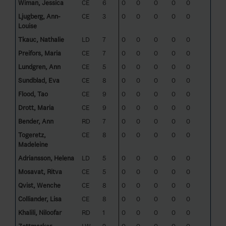
Wiman, Jessica
CE
6
0
0
0
0
0
Ljugberg, Ann-
CE
3
0
0
0
0
0
Louise
Tkauc, Nathalie
LD
7
0
0
0
0
0
Preifors, Maria
CE
7
0
0
0
0
0
Lundgren, Ann
CE
5
0
0
0
0
0
Sundblad, Eva
CE
8
0
0
0
0
0
Flood, Tao
CE
9
0
0
0
0
0
Drott, Maria
CE
9
0
0
0
0
0
Bender, Ann
RD
7
0
0
0
0
0
Togeretz,
CE
8
0
0
0
0
0
Madeleine
Adriansson, Helena
LD
5
0
0
0
0
0
Mosavat, Ritva
CE
5
0
0
0
0
0
Qvist, Wenche
CE
8
0
0
0
0
0
Colliander, Lisa
CE
8
0
0
0
0
0
Khalili, Niloofar
RD
1
0
0
0
0
0