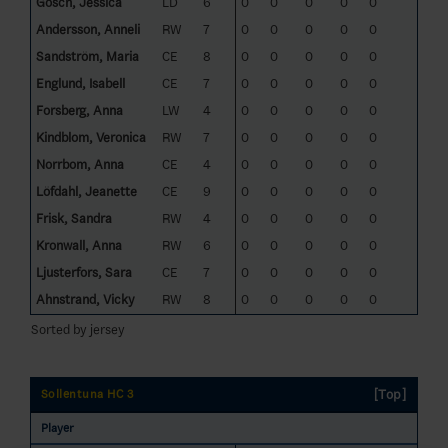
Gosch, Jessica
LD
6
0
0
0
0
0
Andersson, Anneli
RW
7
0
0
0
0
0
Sandström, Maria
CE
8
0
0
0
0
0
Englund, Isabell
CE
7
0
0
0
0
0
Forsberg, Anna
LW
4
0
0
0
0
0
Kindblom, Veronica
RW
7
0
0
0
0
0
Norrbom, Anna
CE
4
0
0
0
0
0
Löfdahl, Jeanette
CE
9
0
0
0
0
0
Frisk, Sandra
RW
4
0
0
0
0
0
Kronwall, Anna
RW
6
0
0
0
0
0
Ljusterfors, Sara
CE
7
0
0
0
0
0
Ahnstrand, Vicky
RW
8
0
0
0
0
0
Sorted by jersey
[Top]
Sollentuna HC 3
Player