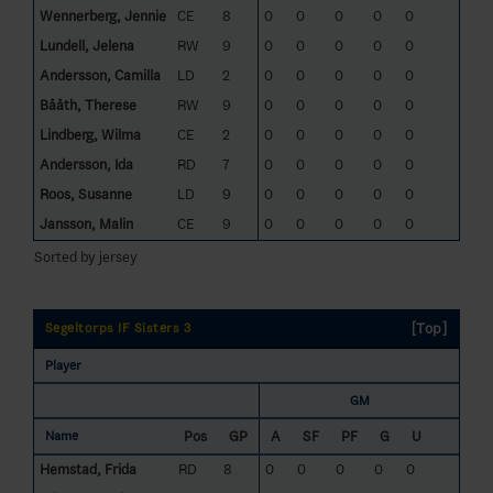
Wennerberg, Jennie
CE
8
0
0
0
0
0
Lundell, Jelena
RW
9
0
0
0
0
0
Andersson, Camilla
LD
2
0
0
0
0
0
Bååth, Therese
RW
9
0
0
0
0
0
Lindberg, Wilma
CE
2
0
0
0
0
0
Andersson, Ida
RD
7
0
0
0
0
0
Roos, Susanne
LD
9
0
0
0
0
0
Jansson, Malin
CE
9
0
0
0
0
0
Sorted by jersey
[Top]
Segeltorps IF Sisters 3
Player
GM
Pos
GP
A
SF
PF
G
U
Name
Hemstad, Frida
RD
8
0
0
0
0
0