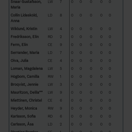
Snaar Gustafsson,
LW
7
0
0
0
0
0
Maria
Collin Lidesköld,
LD
8
0
0
0
0
0
Anna
Wiklund, Kristin
LW
4
0
0
0
0
0
Fredriksson, Elin
RD
2
0
0
0
0
0
Ferm, Elin
CE
9
0
0
0
0
0
Serrander, Maria
LD
7
0
0
0
0
0
Oiva, Julia
CE
4
0
0
0
0
0
Loman, Magdalena
LW
5
0
0
0
0
0
Högbom, Camilla
RW
1
0
0
0
0
0
Broqvist, Jennie
LW
3
0
0
0
0
0
Mauritzon, Delila**
LW
9
0
0
0
0
0
Miettinen, Christel
CE
6
0
0
0
0
0
Heyder, Monica
RW
9
0
0
0
0
0
Karlsson, Sofia
RD
6
0
0
0
0
0
Carlsson, Åsa
LD
2
0
0
0
0
0