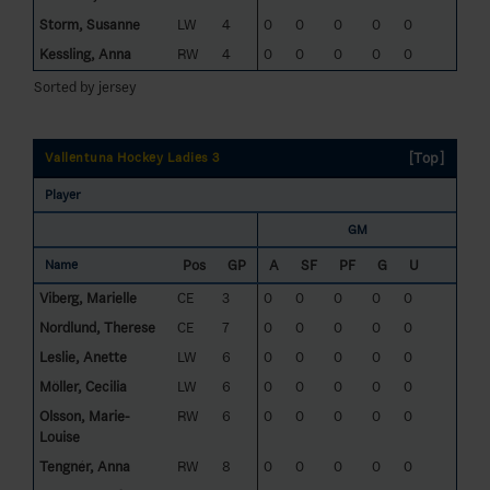
Storm, Susanne
LW
4
0
0
0
0
0
Kessling, Anna
RW
4
0
0
0
0
0
Sorted by jersey
[Top]
Vallentuna Hockey Ladies 3
Player
GM
Pos
GP
A
SF
PF
G
U
Name
Viberg, Marielle
CE
3
0
0
0
0
0
Nordlund, Therese
CE
7
0
0
0
0
0
Leslie, Anette
LW
6
0
0
0
0
0
Möller, Cecilia
LW
6
0
0
0
0
0
Olsson, Marie-
RW
6
0
0
0
0
0
Louise
Tengnér, Anna
RW
8
0
0
0
0
0