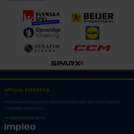
OFFICIAL STATISTICS
stats.swehockey.se is the official statistics web site of the Swedish
Icehockey Association.
IN COOPERATION WITH: