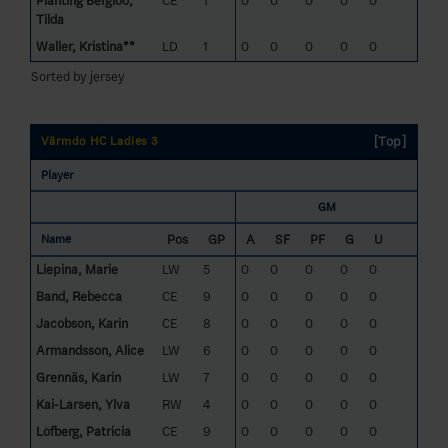
Planting Bergloo,
CE
1
0
0
0
0
0
Tilda
Waller, Kristina**
LD
1
0
0
0
0
0
Sorted by jersey
[Top]
Värmdö HC Ladies 3
Player
GM
Pos
GP
A
SF
PF
G
U
Name
Liepina, Marie
LW
5
0
0
0
0
0
Band, Rebecca
CE
9
0
0
0
0
0
Jacobson, Karin
CE
8
0
0
0
0
0
Armandsson, Alice
LW
6
0
0
0
0
0
Grennäs, Karin
LW
7
0
0
0
0
0
Kai-Larsen, Ylva
RW
4
0
0
0
0
0
Löfberg, Patricia
CE
9
0
0
0
0
0