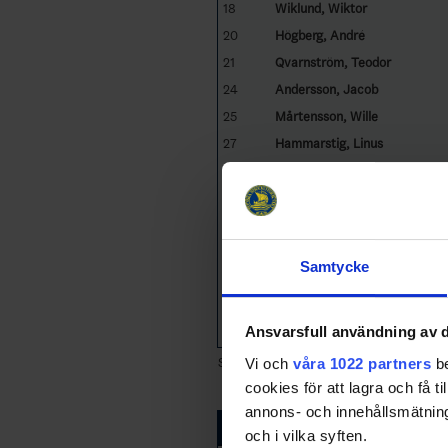
18
Wiklund, Wiktor
20
Högberg, André
21
Qvarnström, Teodor
24
Andersson, Jacob
25
Mårtensson, Wille
27
Hammarstig, Linus
28
Enbjärde, Jacob
29
Zheltakov, Ilya
34
Söderlind, Elias
55
Lindeborg, Liam
Samtycke
77
Claar, Holger
97
Sjöland, Ludwig
Ansvarsfull användning av d
98
Boquist, Albin
Sorted by jersey
Vi och
våra 1022 partners
be
cookies för att lagra och få t
annons- och innehållsmätning
Kalmar HC
och i vilka syften.