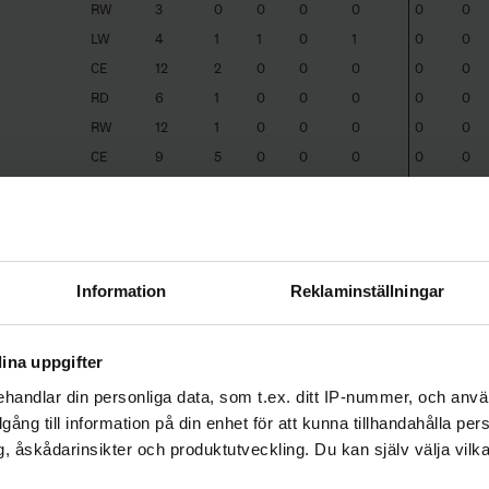
RW
3
0
0
0
0
0
0
LW
4
1
1
0
1
0
0
CE
12
2
0
0
0
0
0
RD
6
1
0
0
0
0
0
RW
12
1
0
0
0
0
0
CE
9
5
0
0
0
0
0
LD
10
2
0
0
0
0
0
RW
1
1
2
0
2
0
0
CE
12
6
0
0
0
0
0
RD
11
6
0
0
0
0
0
Information
Reklaminställningar
LD
12
5
0
0
0
0
0
CE
11
1
0
0
0
0
0
ina uppgifter
CE
5
2
0
0
0
0
0
handlar din personliga data, som t.ex. ditt IP-nummer, och anv
illgång till information på din enhet för att kunna tillhandahålla pe
, åskådarinsikter och produktutveckling. Du kan själv välja vilk