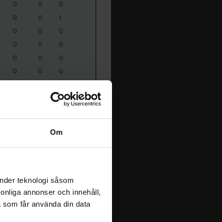
0
0
0
0
0
1
0
0
0
0
0
0
0
0
0
0
0
0
0
0
0
0
0
1
0
0
0
0
0
0
Om
0
0
0
0
0
0
0
0
0
änder teknologi såsom
rsonliga annonser och innehåll,
a som får använda din data
[Top]