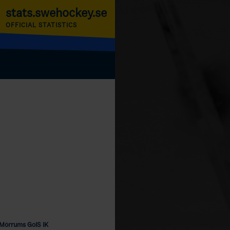
stats.swehockey.se
OFFICIAL STATISTICS
Mörrums GoIS IK