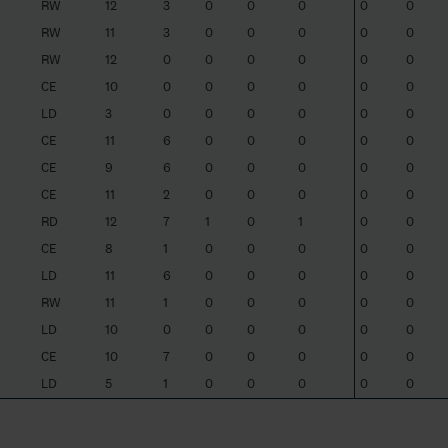
RW
12
3
0
0
0
0
0
RW
11
3
0
0
0
0
0
RW
12
0
0
0
0
0
0
CE
10
0
0
0
0
0
0
LD
3
0
0
0
0
0
0
CE
11
6
0
0
0
0
0
CE
9
6
0
0
0
0
0
CE
11
2
0
0
0
0
0
RD
12
7
1
0
1
0
0
CE
8
1
0
0
0
0
0
LD
11
6
0
0
0
0
0
RW
11
1
0
0
0
0
0
LD
10
0
0
0
0
0
0
CE
10
7
0
0
0
0
0
LD
5
1
0
0
0
0
0