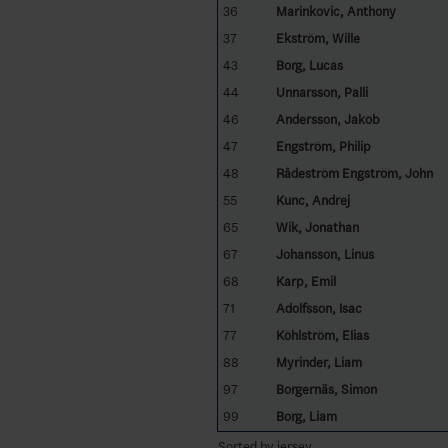
36
Marinkovic, Anthony
37
Ekström, Wille
43
Borg, Lucas
44
Unnarsson, Palli
46
Andersson, Jakob
47
Engström, Philip
48
Rådeström Engström, John
55
Kunc, Andrej
65
Wik, Jonathan
67
Johansson, Linus
68
Karp, Emil
71
Adolfsson, Isac
77
Köhlström, Elias
88
Myrinder, Liam
97
Borgernäs, Simon
99
Borg, Liam
Sorted by jersey