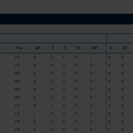
Pos
GP
2
5
10
MP
A
SF
LD
6
2
1
0
1
0
0
LD
9
0
0
0
0
0
0
RD
3
0
0
0
0
0
0
RD
4
2
0
0
0
0
0
RW
4
0
0
0
0
0
0
RW
2
0
0
0
0
0
0
LD
9
1
0
0
0
0
0
LD
1
0
0
0
0
0
0
LW
5
3
0
0
0
0
0
LW
2
0
0
0
0
0
0