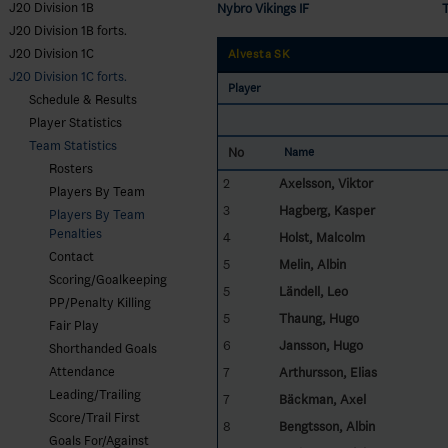
J20 Division 1B
Nybro Vikings IF
J20 Division 1B forts.
J20 Division 1C
Alvesta SK
J20 Division 1C forts.
Player
Schedule & Results
Player Statistics
Team Statistics
No
Name
Rosters
2
Axelsson, Viktor
Players By Team
3
Hagberg, Kasper
Players By Team
Penalties
4
Holst, Malcolm
Contact
5
Melin, Albin
Scoring/Goalkeeping
5
Ländell, Leo
PP/Penalty Killing
5
Thaung, Hugo
Fair Play
6
Jansson, Hugo
Shorthanded Goals
Attendance
7
Arthursson, Elias
Leading/Trailing
7
Bäckman, Axel
Score/Trail First
8
Bengtsson, Albin
Goals For/Against