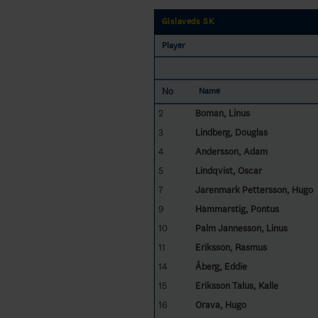
Gislaveds SK
Player
No
Name
2
Boman, Linus
3
Lindberg, Douglas
4
Andersson, Adam
5
Lindqvist, Oscar
7
Jarenmark Pettersson, Hugo
9
Hammarstig, Pontus
10
Palm Jannesson, Linus
11
Eriksson, Rasmus
14
Åberg, Eddie
15
Eriksson Talus, Kalle
16
Orava, Hugo