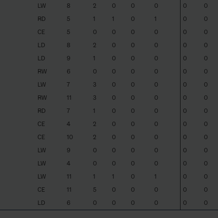
LW
8
2
0
0
0
0
0
RD
5
1
1
0
1
0
0
CE
5
0
0
0
0
0
0
LD
8
2
0
0
0
0
0
LD
9
1
0
0
0
0
0
RW
6
0
0
0
0
0
0
LW
7
3
0
0
0
0
0
RW
11
3
0
0
0
0
0
RD
7
1
0
0
0
0
0
CE
4
2
0
0
0
0
0
CE
10
2
0
0
0
0
0
LW
9
0
0
0
0
0
0
LW
4
0
0
0
0
0
0
LW
11
1
1
0
1
0
0
CE
11
5
0
0
0
0
0
LD
6
0
0
0
0
0
0