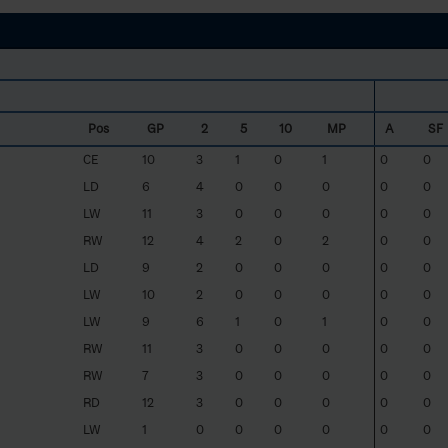
Pos
GP
2
5
10
MP
A
SF
CE
10
3
1
0
1
0
0
LD
6
4
0
0
0
0
0
LW
11
3
0
0
0
0
0
RW
12
4
2
0
2
0
0
LD
9
2
0
0
0
0
0
LW
10
2
0
0
0
0
0
LW
9
6
1
0
1
0
0
RW
11
3
0
0
0
0
0
RW
7
3
0
0
0
0
0
RD
12
3
0
0
0
0
0
LW
1
0
0
0
0
0
0