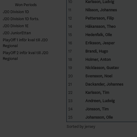
10
Karlsson, Ludvig
Won Periods
11
Nilsson, Johannes
J20 Division 1D
12
Pettersson, Filip
J20 Division 1D forts.
J20 Division 1E
14
Håkansson, Theo
J20 JuniorEttan
15
Hedenfalk, Olle
PlayOff 1 inför kval till J20
16
Eriksson, Jesper
Regional
17
Brandi, Hugo
PlayOff 2 inför kval till J20
Regional
18
Holmer, Anton
19
Nicklasson, Gustav
20
Svensson, Noel
21
Dackander, Johannes
22
Karlsson, Tim
23
Andréen, Ludwig
24
Jönsson, Tim
25
Johansson, Olle
Sorted by jersey