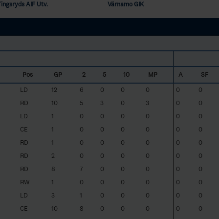
Tingsryds AIF Utv.
Värnamo GIK
Pos
GP
2
5
10
MP
A
SF
LD
12
6
0
0
0
0
0
RD
10
5
3
0
3
0
0
LD
1
0
0
0
0
0
0
CE
1
0
0
0
0
0
0
RD
1
0
0
0
0
0
0
RD
2
0
0
0
0
0
0
RD
8
7
0
0
0
0
0
RW
1
0
0
0
0
0
0
LD
3
1
0
0
0
0
0
CE
10
8
0
0
0
0
0