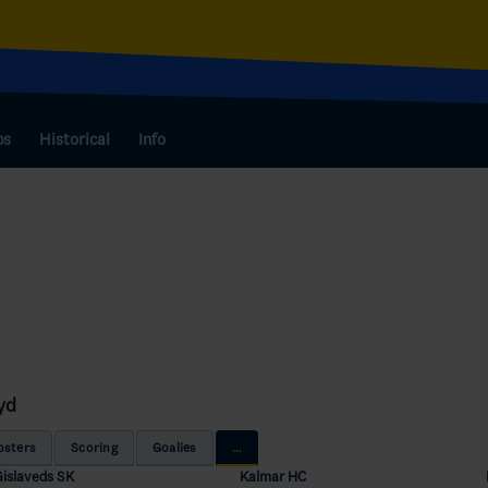
bs
Historical
Info
yd
osters
Scoring
Goalies
...
Gislaveds SK
Kalmar HC