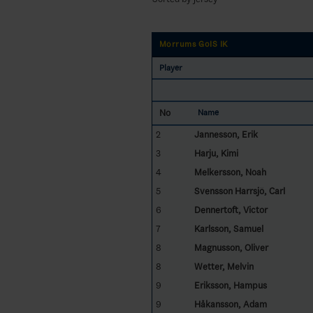
Mörrums GoIS IK
Player
No
Name
2
Jannesson, Erik
3
Harju, Kimi
4
Melkersson, Noah
5
Svensson Harrsjö, Carl
6
Dennertoft, Victor
7
Karlsson, Samuel
8
Magnusson, Oliver
8
Wetter, Melvin
9
Eriksson, Hampus
9
Håkansson, Adam