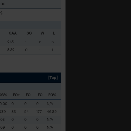
.00
+
).
GAA
SO
W
L
2.15
1
6
6
5.32
0
1
1
[Top]
SG%
FO+
FO-
FO
FO%
0.00
0
0
0
N/A
3.79
83
94
177
46.89
.03
0
0
0
N/A
.09
0
0
0
N/A