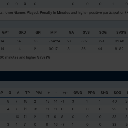
4
0
0
0
0
0
0
0
1
0
ts, lower
G
ames
P
layed,
P
enalty
I
n
M
inutes and higher positive participation (
GPT
GKD
GPI
MIP
GA
SVS
SOG
SVS%
14
14
13
754:24
27
332
359
92.48
14
14
2
90:17
8
36
44
81.82
 60 minutes and higher
S
a
v
e
s%
GP
G
A
TP
PIM
+
-
+/-
GWG
PPG
SHG
SOG
4
8
7
15
2
13
14
-1
3
1
1
40
2
4
4
7
11
31
11
11
0
0
0
0
29
1
4
1
10
11
2
17
9
8
0
0
0
33
3
0
3
4
7
0
9
16
-7
1
0
0
33
9