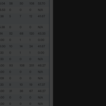
3.04
58
50
108
53.70
3.53
0
0
0
N/A
.38
5
7
12
41.67
5.38
0
0
0
N/A
.14
52
68
120
43.33
.00
0
1
1
0.00
0.00
10
14
24
41.67
.33
0
1
1
0.00
.33
0
0
0
N/A
.00
93
108
201
46.27
.00
0
0
0
N/A
.09
0
0
0
N/A
.33
9
10
19
47.37
.00
31
36
67
46.27
.00
0
0
0
N/A
.00
0
0
0
N/A