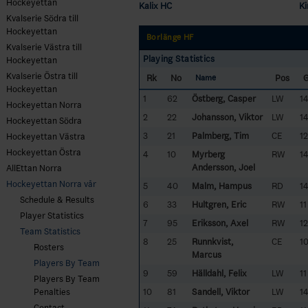
Hockeyettan
Kalix HC
Ki
Kvalserie Södra till
Hockeyettan
Borlänge HF
Kvalserie Västra till
Playing Statistics
Hockeyettan
Kvalserie Östra till
Rk
No
Pos
Name
Hockeyettan
1
62
Östberg, Casper
LW
1
Hockeyettan Norra
2
22
Johansson, Viktor
LW
1
Hockeyettan Södra
3
21
Palmberg, Tim
CE
12
Hockeyettan Västra
Hockeyettan Östra
4
10
Myrberg
RW
1
Andersson, Joel
AllEttan Norra
Hockeyettan Norra vår
5
40
Malm, Hampus
RD
1
Schedule & Results
6
33
Hultgren, Eric
RW
11
Player Statistics
7
95
Eriksson, Axel
RW
12
Team Statistics
8
25
Runnkvist,
CE
1
Rosters
Marcus
Players By Team
9
59
Hälldahl, Felix
LW
11
Players By Team
10
81
Sandell, Viktor
LW
1
Penalties
Contact