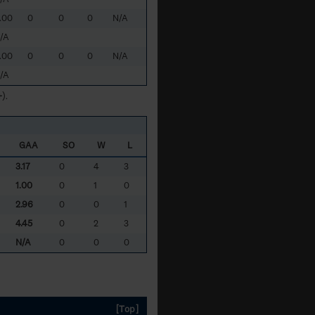
.00
0
0
0
N/A
/A
.00
0
0
0
N/A
/A
+
).
GAA
SO
W
L
3.17
0
4
3
1.00
0
1
0
2.96
0
0
1
4.45
0
2
3
N/A
0
0
0
[Top]