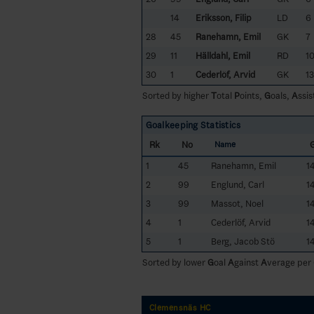
14
Eriksson, Filip
LD
6
28
45
Ranehamn, Emil
GK
7
29
11
Hälldahl, Emil
RD
1
30
1
Cederlöf, Arvid
GK
13
Sorted by higher
T
otal
P
oints,
G
oals,
A
ssis
Goalkeeping Statistics
Rk
No
Name
1
45
Ranehamn, Emil
1
2
99
Englund, Carl
1
3
99
Massot, Noel
1
4
1
Cederlöf, Arvid
1
5
1
Berg, Jacob Stö
1
Sorted by lower
G
oal
A
gainst
A
verage per
Clemensnäs HC