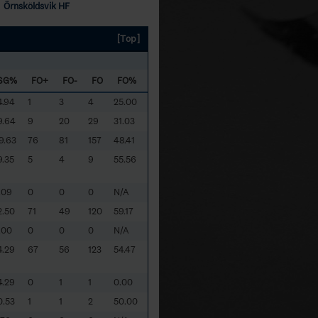
Örnsköldsvik HF
[Top]
SG%
FO+
FO-
FO
FO%
4.94
1
3
4
25.00
9.64
9
20
29
31.03
9.63
76
81
157
48.41
9.35
5
4
9
55.56
.09
0
0
0
N/A
2.50
71
49
120
59.17
.00
0
0
0
N/A
4.29
67
56
123
54.47
4.29
0
1
1
0.00
0.53
1
1
2
50.00