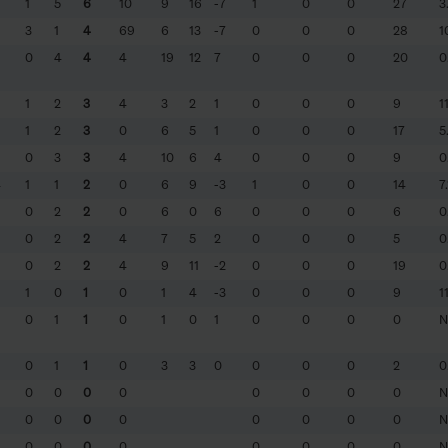
1
5
6
10
9
16
-7
1
0
0
27
3
3
1
4
69
6
13
-7
0
0
0
28
1
0
4
4
4
19
12
7
0
0
0
20
0
1
2
3
4
3
2
1
0
0
0
9
11
1
2
3
0
6
5
1
0
0
0
17
5
0
3
3
4
10
6
4
0
0
0
9
0
4
1
1
2
0
6
9
-3
1
0
0
14
7
0
2
2
0
6
0
6
0
0
0
6
0
0
2
2
4
7
5
2
0
0
0
5
0
0
2
2
4
9
11
-2
0
0
0
19
0
1
0
1
0
1
4
-3
0
0
0
9
11
0
1
1
0
1
0
1
0
0
0
0
N
0
1
1
0
3
3
0
0
0
0
2
0
0
0
0
0
0
0
0
0
N
0
0
0
0
0
0
0
0
N
0
0
0
0
0
0
0
0
N