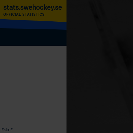
stats.swehockey.se
OFFICIAL STATISTICS
Falu IF