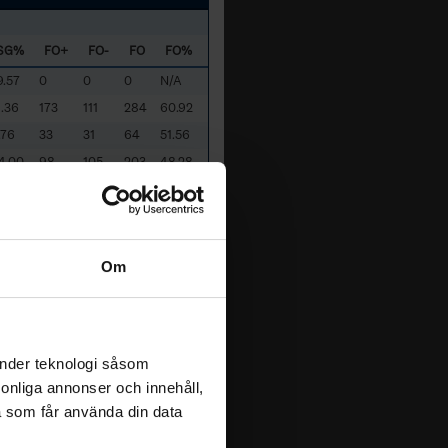
SG%
FO+
FO-
FO
FO%
9.57
0
0
0
N/A
1.36
173
111
284
60.92
.76
33
31
64
51.56
4.00
98
105
203
48.28
0.53
0
0
0
N/A
.33
0
1
1
0.00
0.00
0
0
0
N/A
Om
.56
0
0
0
N/A
5.79
0
0
0
N/A
0.00
0
0
0
N/A
.52
0
0
0
N/A
änder teknologi såsom
2.50
56
66
122
45.90
rsonliga annonser och innehåll,
.00
0
0
0
N/A
a som får använda din data
8.57
0
0
0
N/A