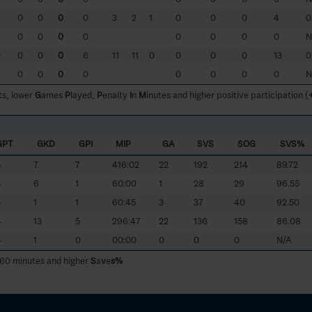
0
0
0
0
3
2
1
0
0
0
4
0
0
0
0
0
0
0
0
0
N
0
0
0
0
6
11
11
0
0
0
0
13
0
0
0
0
0
0
0
0
0
N
ts, lower
G
ames
P
layed,
P
enalty
I
n
M
inutes and higher positive participation (
GPT
GKD
GPI
MIP
GA
SVS
SOG
SVS%
4
7
7
416:02
22
192
214
89.72
4
6
1
60:00
1
28
29
96.55
4
1
1
60:45
3
37
40
92.50
4
13
5
296:47
22
136
158
86.08
4
1
0
00:00
0
0
0
N/A
 60 minutes and higher
S
a
v
e
s%