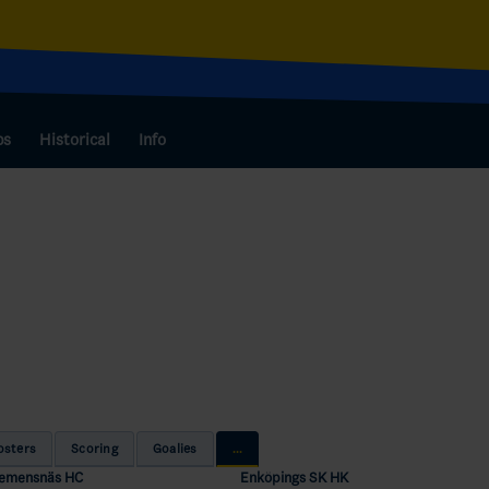
bs
Historical
Info
osters
Scoring
Goalies
...
lemensnäs HC
Enköpings SK HK