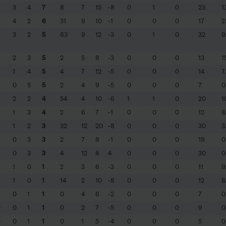
3
4
7
8
7
15
-8
0
1
0
23
1
4
4
2
6
31
9
10
-1
0
0
0
17
2
4
3
2
5
63
9
12
-3
0
1
0
32
9
4
2
3
5
2
5
8
-3
0
0
0
13
1
4
1
4
5
4
7
12
-5
0
0
0
14
7
0
5
5
2
4
9
-5
0
0
0
7
0
2
2
4
54
4
10
-6
1
1
0
20
1
1
3
4
2
6
7
-1
0
0
0
12
8
1
2
3
32
12
20
-8
0
0
0
30
3
4
0
3
3
2
7
8
-1
0
0
0
19
0
4
0
3
3
4
12
8
4
0
0
0
30
0
1
0
1
2
3
6
-3
0
0
0
11
9
1
0
1
14
2
10
-8
0
0
0
12
8
0
1
1
0
4
6
-2
0
0
0
7
0
0
0
1
1
0
2
7
-5
0
0
0
9
0
0
0
1
1
0
1
5
-4
0
0
0
5
0