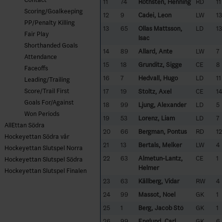
11
74
Rothsten, Henning
RD
11
Scoring/Goalkeeping
12
9
Cadei, Leon
LW
13
PP/Penalty Killing
13
65
Ollas Mattsson,
LD
13
Fair Play
Isac
Shorthanded Goals
14
89
Allard, Ante
LW
7
Attendance
15
18
Grunditz, Sigge
CE
8
Faceoffs
16
7
Hedvall, Hugo
LD
11
Leading/Trailing
Score/Trail First
17
19
Stoltz, Axel
CE
1
Goals For/Against
18
99
Ljung, Alexander
LD
5
Won Periods
19
53
Lorenz, Liam
LD
7
AllEttan Södra
20
66
Bergman, Pontus
RD
12
Hockeyettan Södra vår
21
13
Bertals, Melker
LW
4
Hockeyettan Slutspel Norra
22
63
Almetun-Lantz,
CE
1
Hockeyettan Slutspel Södra
Helmer
Hockeyettan Slutspel Finalen
23
63
Källberg, Vidar
RW
4
24
99
Massot, Noel
GK
1
25
1
Berg, Jacob Stö
GK
1
26
99
Englund, Carl
GK
6