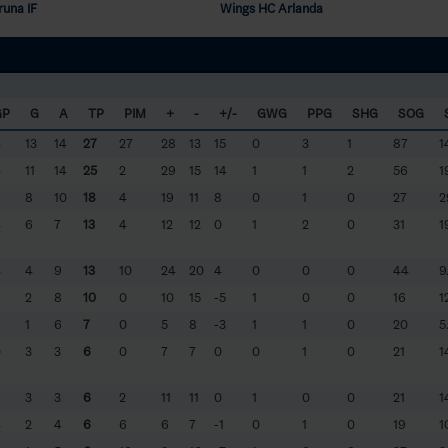
runa IF
Wings HC Arlanda
GP
G
A
TP
PIM
+
-
+/-
GWG
PPG
SHG
SOG
4
13
14
27
27
28
13
15
0
3
1
87
1
4
11
14
25
2
29
15
14
1
1
2
56
1
8
10
18
4
19
11
8
0
1
0
27
2
4
6
7
13
4
12
12
0
1
2
0
31
1
4
4
9
13
10
24
20
4
0
0
0
44
9
2
8
10
0
10
15
-5
1
0
0
16
1
1
6
7
0
5
8
-3
1
1
0
20
5
0
3
3
6
0
7
7
0
0
1
0
21
1
3
3
6
2
11
11
0
1
0
0
21
1
4
2
4
6
6
6
7
-1
0
1
0
19
1