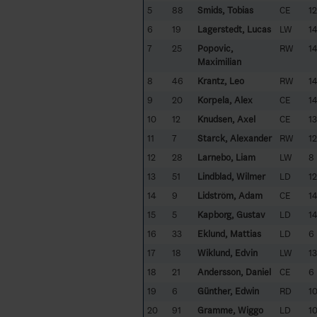
5
88
Smids, Tobias
CE
12
6
19
Lagerstedt, Lucas
LW
1
7
25
Popovic,
RW
1
Maximilian
8
46
Krantz, Leo
RW
1
9
20
Korpela, Alex
CE
1
10
12
Knudsen, Axel
CE
13
11
7
Starck, Alexander
RW
12
12
28
Larnebo, Liam
LW
8
13
51
Lindblad, Wilmer
LD
12
14
9
Lidström, Adam
CE
1
15
5
Kapborg, Gustav
LD
1
16
33
Eklund, Mattias
LD
6
17
18
Wiklund, Edvin
LW
13
18
21
Andersson, Daniel
CE
6
19
6
Günther, Edwin
RD
1
20
91
Gramme, Wiggo
LD
1