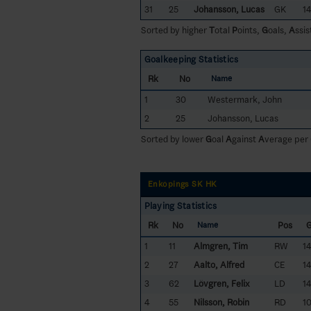
31
25
Johansson, Lucas
GK
1
Sorted by higher
T
otal
P
oints,
G
oals,
A
ssis
Goalkeeping Statistics
Rk
No
Name
1
30
Westermark, John
2
25
Johansson, Lucas
Sorted by lower
G
oal
A
gainst
A
verage per
Enköpings SK HK
Playing Statistics
Rk
No
Pos
Name
1
11
Almgren, Tim
RW
1
2
27
Aalto, Alfred
CE
1
3
62
Lövgren, Felix
LD
1
4
55
Nilsson, Robin
RD
1