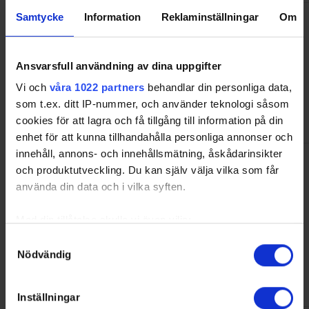
Samtycke
Information
Reklaminställningar
Om
Venue
Stångebro Ishall
Phone:
013-20 71 97
Gumpekullavägen 3
Ansvarsfull användning av dina uppgifter
58278 LINKÖPING
Stångebro Ishall (B)
Vi och
våra 1022 partners
behandlar din personliga data,
Phone:
013-20 71 97
som t.ex. ditt IP-nummer, och använder teknologi såsom
Gumpekullavägen 3
cookies för att lagra och få tillgång till information på din
58278 LINKÖPING
enhet för att kunna tillhandahålla personliga annonser och
innehåll, annons- och innehållsmätning, åskådarinsikter
Colors
och produktutveckling. Du kan själv välja vilka som får
Home:
Blue
använda din data och i vilka syften.
Away:
White
Tranås AIF IF
kansli@taif.se
0140-14624
Med din tillåtelse skulle vi även vilja:
Contact
Samla in information om din geografiska plats som
Samtyckesval
Markus Pettersson
Nödvändig
kan ha en noggrannhet på upp till flera meter
Phone:
Identifiera din enhet genom att aktivt skanna den för
CellPhone:
0765278171
markus.pettersson@aut.oem.se
specifika kännetecken (fingeravtryck)
Inställningar
Ta reda på mer om hur dina personliga uppgifter