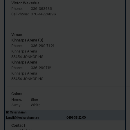
Victor Wakerius
Phone:
036-363436
CellPhone:
070-14224896
Venue
Kinnarps Arena (B)
Phone:
036-299 71 21
Kinnarps Arena
55454 JÖNKÖPING
Kinnarps Arena
Phone:
036-2997121
Kinnarps Arena
55454 JÖNKÖPING
Colors
Home:
Blue
Away:
White
IK Oskarshamn
kansli@ikoskarshamn.se
0491-38 22 00
Contact