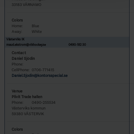
33183 VÄRNAMO
Colors
Home:
Blue
Away:
White
Västerviks IK
maud.ekstrom@vikhockey.se
0490-182 30
Contact
Daniel Sjödin
Phone:
CellPhone:
0706-771415
Daniel.Sjodin@kontorsspecial.se
Venue
Plivit Trade hallen
Phone:
0490-255534
Västerviks kommun
59380 VÄSTERVIK
Colors