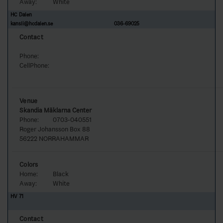
Away:
White
HC Dalen
kansli@hcdalen.se
036-69025
Contact
Phone:
CellPhone:
Venue
Skandia Mäklarna Center
Phone:
0703-040551
Roger Johansson Box 88
56222 NORRAHAMMAR
Colors
Home:
Black
Away:
White
HV 71
Contact