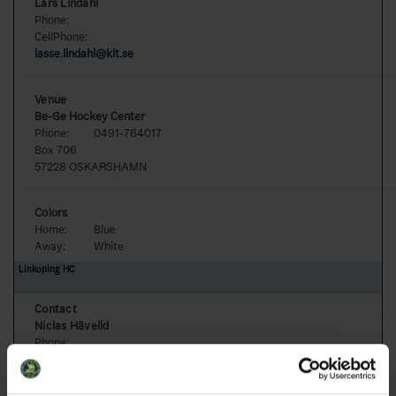
Lars Lindahl
Phone:
CellPhone:
lasse.lindahl@klt.se
Venue
Be-Ge Hockey Center
Phone:
0491-764017
Box 706
57228 OSKARSHAMN
Colors
Home:
Blue
Away:
White
Linköping HC
Contact
Niclas Hävelid
Phone:
CellPhone:
0708825359
niclas.havelid@lhc.eu