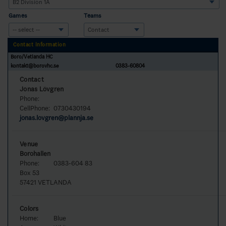
Games
Teams
Contact Information
Boro/Vetlanda HC
kontakt@borovhc.se
0383-60804
Contact
Jonas Lövgren
Phone:
CellPhone:
0730430194
jonas.lovgren@plannja.se
Venue
Borohallen
Phone:
0383-604 83
Box 53
57421 VETLANDA
Colors
Home:
Blue