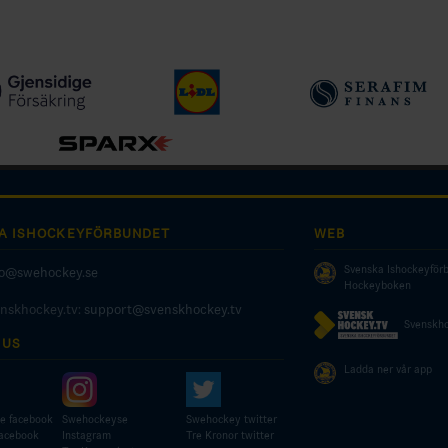
A ISHOCKEYFÖRBUNDET
WEB
Svenska Ishockeyför
fo@swehockey.se
Hockeyboken
enskhockey.tv:
support@svenskhockey.tv
Svenskho
 US
Ladda ner vår app
e facebook
Swehockeyse
Swehockey twitter
facebook
Instagram
Tre Kronor twitter