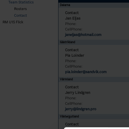
Team Statistics
Dalarna
Rosters
Contact
Contact
Jan Eljas
RM U15 Flick
Phone:
CellPhone:
janeljas@hotmail.com
Gästrikland
Contact
Pia Loinder
Phone:
CellPhone:
pia.loinder@sandvik.com
Värmland
Contact
Jerry Lindgren
Phone:
CellPhone:
jerry@lindgren.pro
Västergötland
Contact