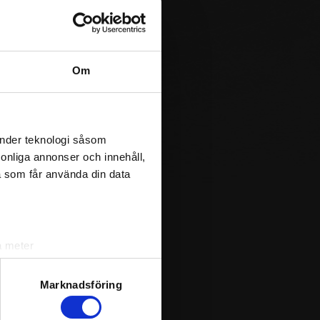
Black
Yellow
Om
Blue
White
änder teknologi såsom
rsonliga annonser och innehåll,
a som får använda din data
Red
Black
a meter
k)
ljsektionen
. Du kan ändra
Marknadsföring