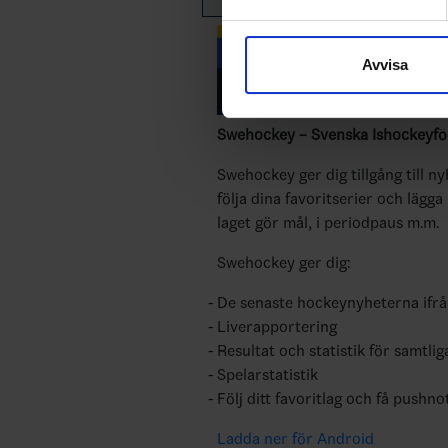
Vi använder enhetsidentifierar
sociala medier och analysera 
Avvisa
till de sociala medier och a
med annan information som du 
Swehockey – Svenska Ishockeyför
Swehockey ger dig tillgång till n
följa dina favoritserier och lägga
laget gör mål, i periodpaus m.m.
Swehockey ger dig:
De senaste hockeynyheterna ifr
Liverapportering
Resultat och statistik för samtlig
Spelarstatistik
Följ ditt favoritlag och få pushno
Ladda ner för Android