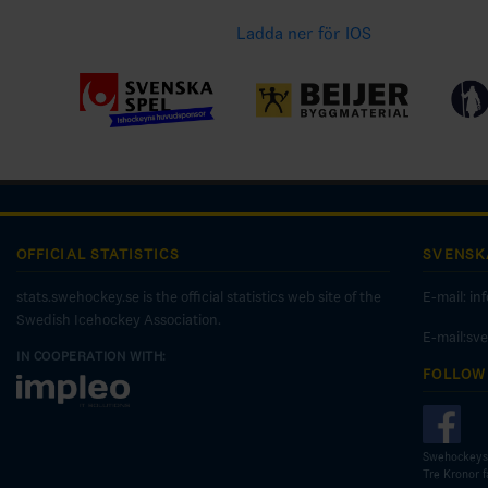
Ladda ner för IOS
OFFICIAL STATISTICS
SVENSK
stats.swehockey.se is the official statistics web site of the
E-mail:
in
Swedish Icehockey Association.
E-mail:sv
IN COOPERATION WITH:
FOLLOW
Swehockeys
Tre Kronor 