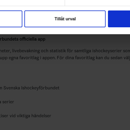
e för att anpassa innehållet och annonserna till användarna, tillh
vår trafik. Vi vidarebefordrar även sådana identifierare och anna
Tillåt urval
nnons- och analysföretag som vi samarbetar med. Dessa kan i sin
har tillhandahållit eller som de har samlat in när du har använt 
bundets officiella app
yheter, livebevakning och statistik för samtliga ishockeyserier so
 upp egna favoritlag i appen. För dina favoritlag kan du sedan väl
ån Svenska Ishockeyförbundet
a serier
tiser vid viktiga händelser