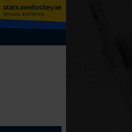
stats.swehockey.se
OFFICIAL STATISTICS