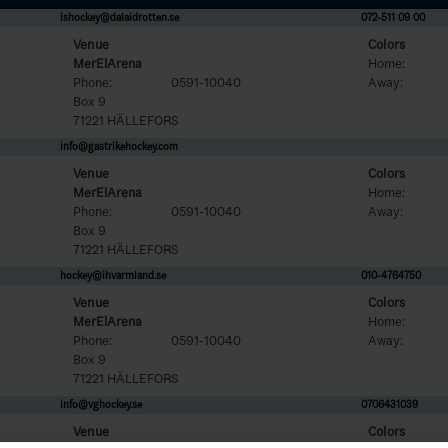
ishockey@dalaidrotten.se
072-511 09 00
Venue
Colors
MerElArena
Home:
Phone:
0591-10040
Away:
Box 9
71221 HÄLLEFORS
info@gastrikehockey.com
Venue
Colors
MerElArena
Home:
Phone:
0591-10040
Away:
Box 9
71221 HÄLLEFORS
hockey@ihvarmland.se
010-4764750
Venue
Colors
MerElArena
Home:
Phone:
0591-10040
Away:
Box 9
71221 HÄLLEFORS
info@vghockey.se
0706431039
Venue
Colors