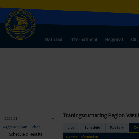
National
International
Regional
Clu
Träningsturnering Region Väst D
Regionscupen Flickor
Live
Schedule
Rosters
Co
Schedule & Results
Contact Information