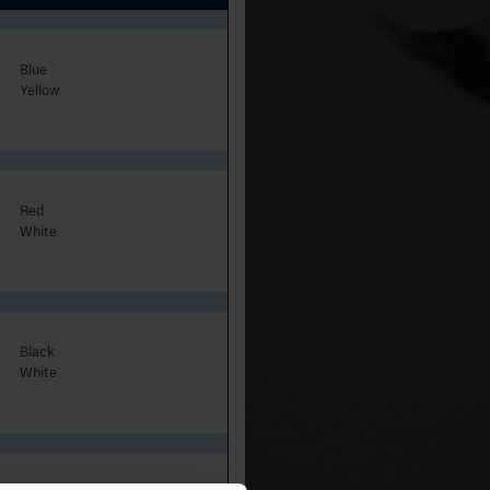
Blue
Yellow
Red
White
Black
White