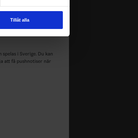
andahålla funktioner för
n information från din enhet
Tillåt alla
 tur kombinera informationen
deras tjänster.
m spelas i Sverige. Du kan
ja att få pushnotiser när