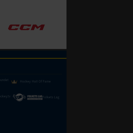
bundet
Hockey Hall Of Fame
ckey.tv
Folkets Lag