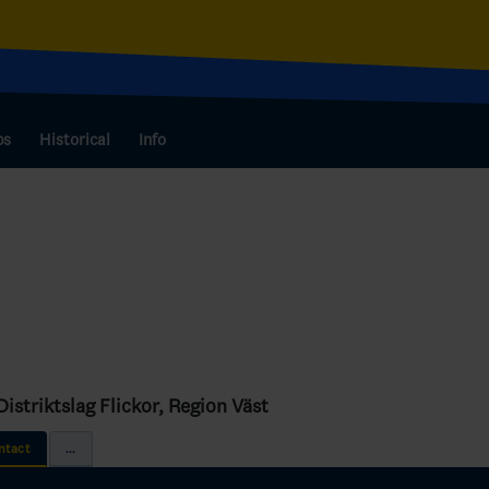
bs
Historical
Info
istriktslag Flickor, Region Väst
ntact
...