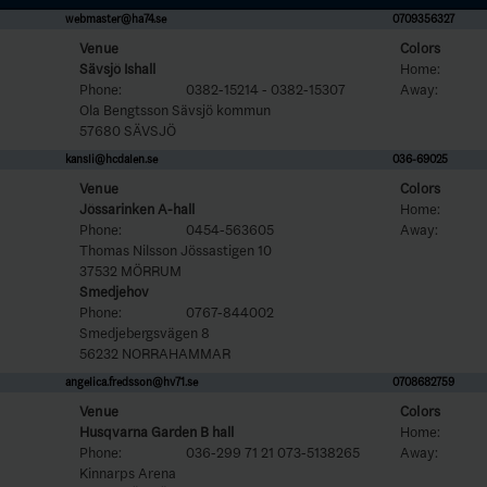
webmaster@ha74.se
0709356327
Venue
Colors
Sävsjö Ishall
Home:
Phone:
0382-15214 - 0382-15307
Away:
Ola Bengtsson Sävsjö kommun
57680 SÄVSJÖ
kansli@hcdalen.se
036-69025
Venue
Colors
Jössarinken A-hall
Home:
Phone:
0454-563605
Away:
Thomas Nilsson Jössastigen 10
37532 MÖRRUM
Smedjehov
Phone:
0767-844002
Smedjebergsvägen 8
56232 NORRAHAMMAR
angelica.fredsson@hv71.se
0708682759
Venue
Colors
Husqvarna Garden B hall
Home:
Phone:
036-299 71 21 073-5138265
Away:
Kinnarps Arena