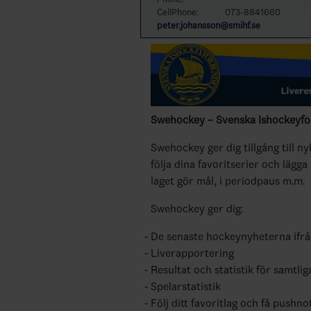
CellPhone:
073-8841660
peter.johansson@smihf.se
Swehockey – Svenska Ishockeyför
Swehockey ger dig tillgång till n
följa dina favoritserier och lägga
laget gör mål, i periodpaus m.m.
Swehockey ger dig:
De senaste hockeynyheterna ifr
Liverapportering
Resultat och statistik för samtlig
Spelarstatistik
Följ ditt favoritlag och få pushno