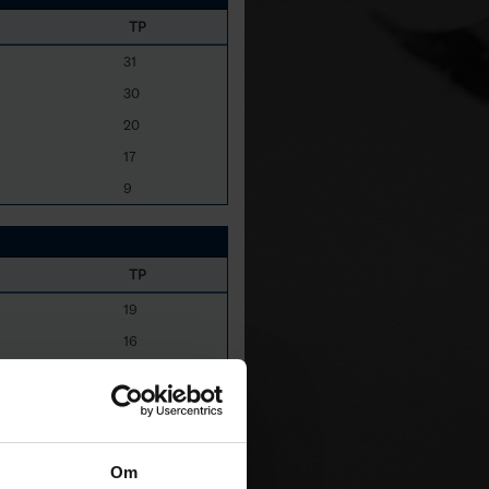
TP
31
30
20
17
9
TP
19
16
13
7
6
Om