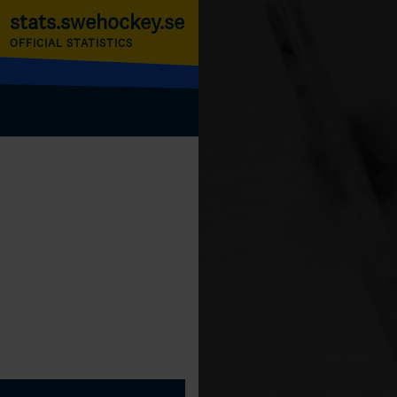
stats.swehockey.se
OFFICIAL STATISTICS