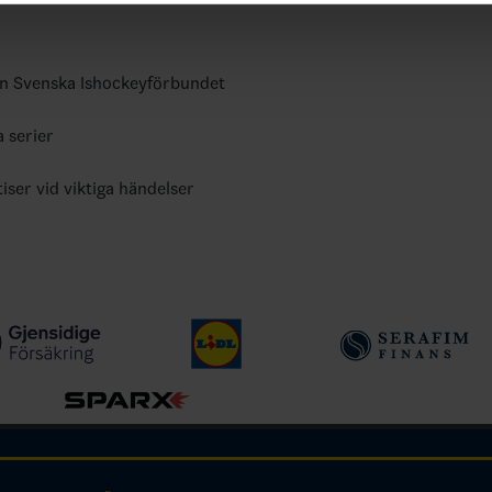
ån Svenska Ishockeyförbundet
a serier
tiser vid viktiga händelser