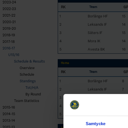
2023-24
RK
G
Team
2022-23
2021-22
1
Borlänge HF
15
2020-21
2
Leksands IF
14
2019-20
3
Säters IF
15
2018-19
4
Mora IK
14
2017-18
2016-17
5
Avesta BK
16
U15/16
Schedule & Results
Home
Overview
RK
G
Team
Schedule
1
Borlänge HF
8
Standings
Tot/H/A
2
Leksands IF
7
By Round
3
Säters IF
8
Team Statistics
4
Mora IK
6
2015-16
2014-15
5
Avesta BK
8
2013-14
Samtycke
2012-13
Away