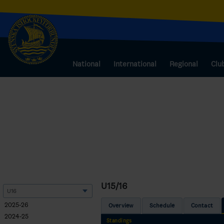
National
International
Regional
Clu
U15/16
2025-26
Overview
Schedule
Contact
2024-25
Standings