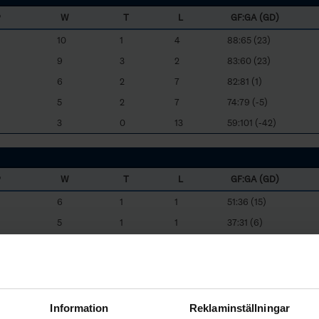
P
W
T
L
GF:GA (GD)
10
1
4
88:65 (23)
9
3
2
83:60 (23)
6
2
7
82:81 (1)
5
2
7
74:79 (-5)
3
0
13
59:101 (-42)
P
W
T
L
GF:GA (GD)
6
1
1
51:36 (15)
5
1
1
37:31 (6)
4
1
3
45:36 (9)
2
1
3
36:33 (3)
2
0
6
34:47 (-13)
Information
Reklaminställningar