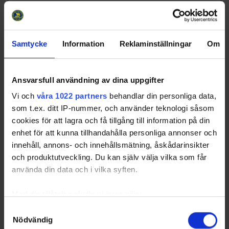
4
Ljungby HK
3
1
1
1
-3
4
Away
Samtycke
Information
Reklaminställningar
Om
RK
GP
W
T
L
GD
TP
Team
1
Trelleborgs IF
3
2
0
1
5
6
2
Glimma HK
3
0
1
2
-8
2
Ansvarsfull användning av dina uppgifter
3
Limhamn
3
0
0
3
-3
0
Vi och
våra 1022 partners
behandlar din personliga data,
Limeburners HC
som t.ex. ditt IP-nummer, och använder teknologi såsom
4
Ljungby HK
3
0
0
3
-8
0
cookies för att lagra och få tillgång till information på din
enhet för att kunna tillhandahålla personliga annonser och
innehåll, annons- och innehållsmätning, åskådarinsikter
och produktutveckling. Du kan själv välja vilka som får
använda din data och i vilka syften.
Swehockey – Svenska Ishockeyförbundets officiella app
Med din tillåtelse skulle vi även vilja:
Samla in information om din geografiska plats som
Samtyckesval
Swehockey ger dig tillgång till nyheter, livebevakning
Nödvändig
kan ha en noggrannhet på upp till flera meter
och statistik för samtliga ishockeyserier som spelas i