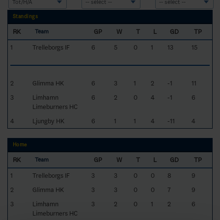
Standings
RK
GP
W
T
L
GD
TP
Team
1
Trelleborgs IF
6
5
0
1
13
15
2
Glimma HK
6
3
1
2
-1
11
3
Limhamn
6
2
0
4
-1
6
Limeburners HC
4
Ljungby HK
6
1
1
4
-11
4
Home
RK
GP
W
T
L
GD
TP
Team
1
Trelleborgs IF
3
3
0
0
8
9
2
Glimma HK
3
3
0
0
7
9
3
Limhamn
3
2
0
1
2
6
Limeburners HC