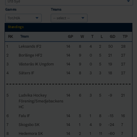
Games
Teams
Standings
RK
GP
W
T
L
GD
TP
Team
1
Leksands IF2
14
8
4
2
50
28
2
Borlänge HF2
14
9
0
5
21
27
3
Västerås IK Ungdom
14
9
0
5
19
27
4
Säters IF
14
8
3
3
18
27
5
Ludvika Hockey
14
6
3
5
-9
21
Förening/Smedjebackens
HC
6
Falu IF
14
5
1
8
-15
16
7
Skogsbo SK
14
1
4
9
-24
7
8
Hedemora SK
14
2
1
11
-60
7