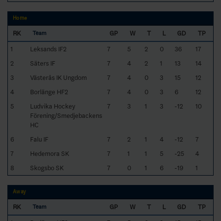
Home
RK
GP
W
T
L
GD
TP
Team
1
Leksands IF2
7
5
2
0
36
17
2
Säters IF
7
4
2
1
13
14
3
Västerås IK Ungdom
7
4
0
3
15
12
4
Borlänge HF2
7
4
0
3
6
12
5
Ludvika Hockey
7
3
1
3
-12
10
Förening/Smedjebackens
HC
6
Falu IF
7
2
1
4
-12
7
7
Hedemora SK
7
1
1
5
-25
4
8
Skogsbo SK
7
0
1
6
-19
1
Away
RK
GP
W
T
L
GD
TP
Team