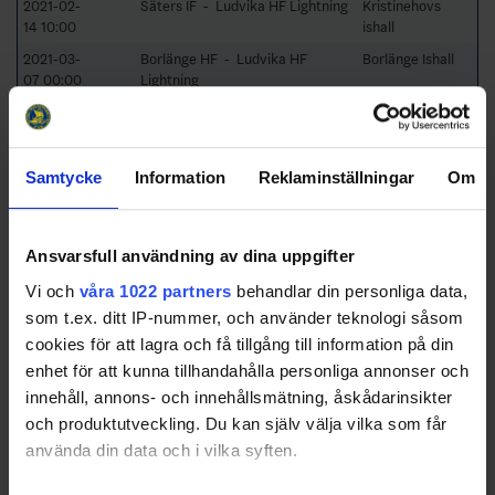
2021-02-
Säters IF - Ludvika HF Lightning
Kristinehovs
14 10:00
ishall
2021-03-
Borlänge HF - Ludvika HF
Borlänge Ishall
07 00:00
Lightning
Cancelled
2021-03-
Björbo IF - Mora IKv
Björbo Ishall
07 00:00
Cancelled
Samtycke
Information
Reklaminställningar
Om
2021-03-
Falu IF - Säters IF
Lugnets Ishall
07 00:00
Cancelled
2021-03-
Leksands IFvit - Leksands IFblå
Weda Skog
Ansvarsfull användning av dina uppgifter
07 00:00
Cancelled
Arena
Vi och
våra 1022 partners
behandlar din personliga data,
2021-03-
Skogsbo SK - Borlänge HF
Outokumpu
14 00:00
Cancelled
Hallen
som t.ex. ditt IP-nummer, och använder teknologi såsom
cookies för att lagra och få tillgång till information på din
2021-03-
Ludvika HF Lightning - Falu IF
ABB-hallen
14 00:00
Cancelled
enhet för att kunna tillhandahålla personliga annonser och
innehåll, annons- och innehållsmätning, åskådarinsikter
2021-03-
Mora IKv - Leksands IFblå
Orsa Ishall
14 00:00
Cancelled
och produktutveckling. Du kan själv välja vilka som får
använda din data och i vilka syften.
2021-03-
Mora IKröd - Leksands IFvit
Orsa Ishall
14 00:00
Cancelled