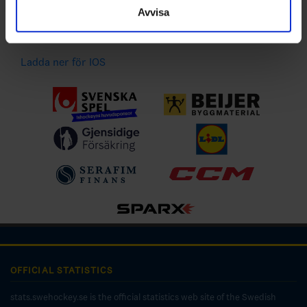
händelser
Avvisa
Ladda ner för Android
Ladda ner för IOS
OFFICIAL STATISTICS
stats.swehockey.se is the official statistics web site of the Swedish