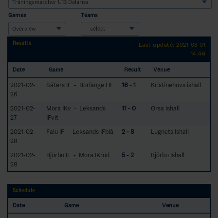
Games
Teams
Results
Last update: 2021-03-01
14:46
Date
Game
Result
Venue
2021-02-
Säters IF - Borlänge HF
16 - 1
Kristinehovs ishall
26
2021-02-
Mora IKv - Leksands
11 - 0
Orsa Ishall
27
IFvit
2021-02-
Falu IF - Leksands IFblå
2 - 8
Lugnets Ishall
28
2021-02-
Björbo IF - Mora IKröd
5 - 2
Björbo Ishall
28
Schedule
Date
Game
Venue