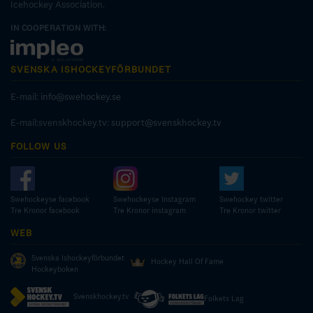
Icehockey Association.
IN COOPERATION WITH:
SVENSKA ISHOCKEYFÖRBUNDET
E-mail:
info@swehockey.se
E-mail:svenskhockey.tv:
support@svenskhockey.tv
FOLLOW US
Swehockeyse facebook
Swehockeyse Instagram
Swehockey twitter
Tre Kronor facebook
Tre Kronor instagram
Tre Kronor twitter
WEB
Svenska Ishockeyförbundet
Hockey Hall Of Fame
Hockeyboken
Svenskhockey.tv
Folkets Lag