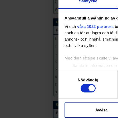
Samtycke
7
Varberg HK
7
1
8
Kungsbacka HC
7
Ansvarsfull användning av d
Last 5 games
Vi och
våra 1022 partners
be
RK
GP
Team
cookies för att lagra och få t
1
Kållered SK
5
annons- och innehållsmätning
och i vilka syften.
2
Göteborgs IK
5
3
Varberg HK
5
Med din tillåtelse skulle vi äve
4
Skärgårdens SK
5
Samla in information om 
5
Härryda HC
5
Identifiera din enhet gen
Samtyckesval
6
Lerums BK
5
1
Ta reda på mer om hur dina pe
Nödvändig
7
Partille HK
5
1
eller dra tillbaka ditt samtyc
8
Kungsbacka HC
5
Vi använder enhetsidentifierar
sociala medier och analysera 
Equal Strength
Avvisa
till de sociala medier och a
RK
G
Team
med annan information som du 