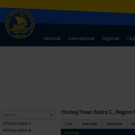
National
International
Regional
Clu
HockeyTrean Södra C , Region 
AllTrean Södra A
Live
Overview
Schedule
R
AllTrean Södra B
Standings