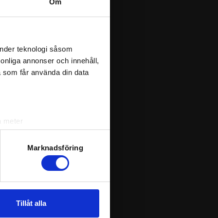
Om
0
0
0
0
änder teknologi såsom
GWSW
GWSL
rsonliga annonser och innehåll,
0
0
a som får använda din data
0
0
0
0
1
0
a meter
0
0
k)
0
1
ljsektionen
. Du kan ändra
Marknadsföring
0
0
0
0
andahålla funktioner för
n information från din enhet
Tillåt alla
 tur kombinera informationen
TP
deras tjänster.