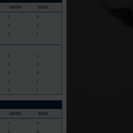
GWSW
GWSL
1
0
0
0
0
1
3
1
0
0
0
0
0
1
0
1
GWSW
GWSL
1
0
0
0