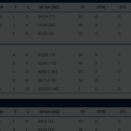
W
T
L
GF:GA (GD)
TP
OTW
OTL
3
1
0
99:28 (71)
41
0
0
2
0
2
111:55 (56)
36
0
0
7
1
6
63:59 (4)
22
0
0
4
4
6
63:68 (-5)
19
0
0
5
2
7
53:66 (-13)
18
1
1
5
1
8
53:82 (-29)
17
1
0
4
2
8
59:75 (-16)
14
0
1
0
1
13
35:103 (-68)
1
0
0
W
T
L
GF:GA (GD)
TP
OTW
OTL
6
1
0
49:12 (37)
20
0
0
6
0
1
53:22 (31)
18
0
0