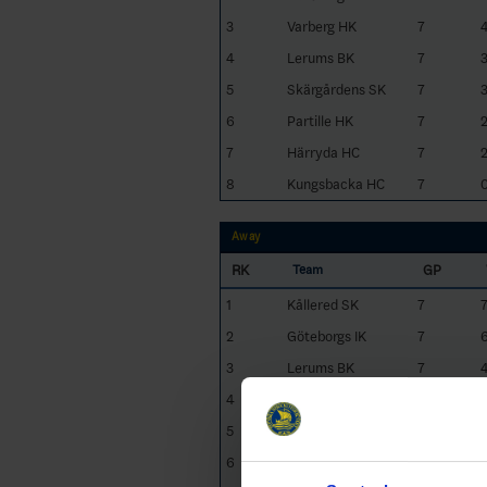
3
Varberg HK
7
4
Lerums BK
7
5
Skärgårdens SK
7
6
Partille HK
7
7
Härryda HC
7
8
Kungsbacka HC
7
Away
RK
GP
Team
1
Kållered SK
7
2
Göteborgs IK
7
3
Lerums BK
7
4
Skärgårdens SK
7
1
5
Härryda HC
7
6
Partille HK
7