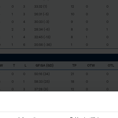
4
0
3
33:32 (1)
12
0
0
3
1
3
26:31 (-5)
10
0
0
3
0
4
30:33 (-3)
9
0
0
2
2
3
28:34 (-6)
8
0
1
2
1
4
32:45 (-13)
8
1
0
0
1
6
20:56 (-36)
1
0
0
W
T
L
GF:GA (GD)
TP
OTW
OTL
7
0
0
50:16 (34)
21
0
0
6
0
1
58:33 (25)
18
0
0
4
0
3
37:28 (9)
12
0
0
4
2
33:35 (-2)
10
0
0
3
0
4
21:37 (-16)
9
0
0
2
0
5
31:41 (-10)
6
0
0