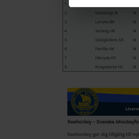
1
Kållered SK
14
2
Göteborgs IK
14
3
Lerums BK
14
4
Varberg HK
14
5
Skärgårdens SK
14
6
Partille HK
14
7
Härryda HC
14
8
Kungsbacka HC
14
Swehockey – Svenska Ishockeyför
Swehockey ger dig tillgång till n