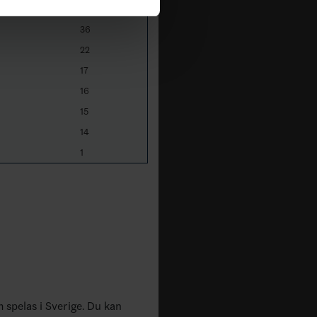
40
36
22
17
16
15
14
1
m spelas i Sverige. Du kan