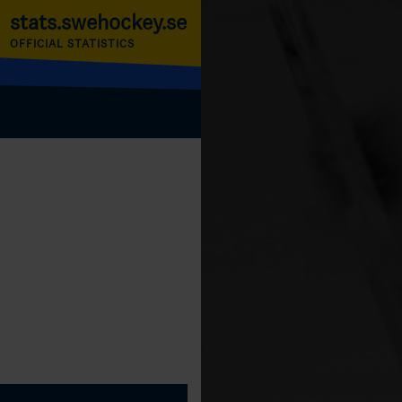
stats.swehockey.se
OFFICIAL STATISTICS