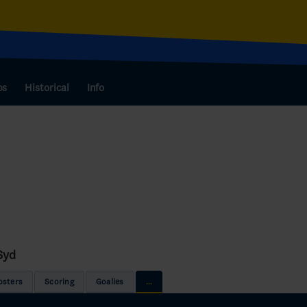
bs
Historical
Info
Syd
osters
Scoring
Goalies
...