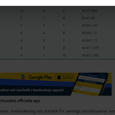
13
1
0
75:20 (55)
12
0
2
82:37 (45)
7
1
6
51:47 (4)
5
2
7
35:52 (-17)
4
4
6
48:49 (-1)
4
3
7
42:49 (-7)
4
2
8
40:67 (-27)
0
1
13
26:82 (-56)
bundets officiella app
yheter, livebevakning och statistik för samtliga ishockeyserier so