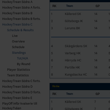
HockeyTrean Södra A
RK
GP
Team
HockeyTrean Södra A forts.
HockeyTrean Södra B
1
Kållered SK
14
1
HockeyTrean Södra B forts.
2
Göteborgs IK
14
1
HockeyTrean Södra C
3
Lerums BK
14
Schedule & Results
Live
Overview
4
Skärgårdens SK
14
Schedule
Standings
5
Varberg HK
14
Tot/H/A
6
Härryda HC
14
By Round
7
Partille HK
14
Player Statistics
8
Kungsbacka HC
14
Team Statistics
HockeyTrean Södra C forts.
HockeyTrean Södra D
Home
HockeyTrean Södra D forts.
RK
GP
Team
HockeyTrean Södra E
1
Kållered SK
7
PlayOff inför kvalserie till
HockeyTvåan
2
Göteborgs IK
7