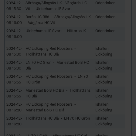
2024-12-
Sörhaga/Alingsås HK - Vårgårda HC
Odenrinken
08 15:30
Vit - Ulricehamns IF Svart
2024-12-
Borås HC Röd - Sörhaga/Alingsås HK
Odenrinken
08 16:00
- Vårgårda HC Vit
2024-12-
Ulricehamns IF Svart - Nittorps IK
Odenrinken
08 16:00
2024-12-
HC Lidköping Red Roosters -
Ishallen
08 15:30
Trollhättans HC Blå
Lidköping
2024-12-
LN 70 HC Grön - Mariestad BoIS HC
Ishallen
08 15:30
Blå
Lidköping
2024-12-
HC Lidköping Red Roosters - LN 70
Ishallen
08 15:55
HC Grön
Lidköping
2024-12-
Mariestad BoIS HC Blå - Trollhättans
Ishallen
08 15:55
HC Blå
Lidköping
2024-12-
HC Lidköping Red Roosters -
Ishallen
08 16:20
Mariestad BoIS HC Blå
Lidköping
2024-12-
Trollhättans HC Blå - LN 70 HC Grön
Ishallen
08 16:20
Lidköping
2024-12-
LN 70 HC Vit - Vänersborgs HC Gul
Ishallen