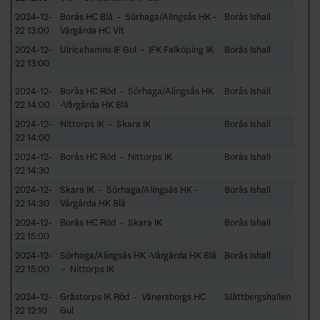
2024-12-
Borås HC Blå - Sörhaga/Alingsås HK -
Borås Ishall
22 13:00
Vårgårda HC Vit
2024-12-
Ulricehamns IF Gul - IFK Falköping IK
Borås Ishall
22 13:00
2024-12-
Borås HC Röd - Sörhaga/Alingsås HK
Borås Ishall
22 14:00
-Vårgårda HK Blå
2024-12-
Nittorps IK - Skara IK
Borås Ishall
22 14:00
2024-12-
Borås HC Röd - Nittorps IK
Borås Ishall
22 14:30
2024-12-
Skara IK - Sörhaga/Alingsås HK -
Borås Ishall
22 14:30
Vårgårda HK Blå
2024-12-
Borås HC Röd - Skara IK
Borås Ishall
22 15:00
2024-12-
Sörhaga/Alingsås HK -Vårgårda HK Blå
Borås Ishall
22 15:00
- Nittorps IK
2024-12-
Grästorps IK Röd - Vänersborgs HC
Slättbergshallen
22 12:10
Gul