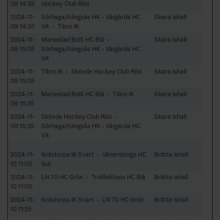
09 14:35
Hockey Club Röd
2024-11-
Sörhaga/Alingsås HK - Vårgårda HC
Skara Ishall
09 14:35
Vit - Tibro IK
2024-11-
Mariestad BoIS HC Blå -
Skara Ishall
09 15:05
Sörhaga/Alingsås HK - Vårgårda HC
Vit
2024-11-
Tibro IK - Skövde Hockey Club Röd
Skara Ishall
09 15:05
2024-11-
Mariestad BoIS HC Blå - Tibro IK
Skara Ishall
09 15:35
2024-11-
Skövde Hockey Club Röd -
Skara Ishall
09 15:35
Sörhaga/Alingsås HK - Vårgårda HC
Vit
2024-11-
Grästorps IK Svart - Vänersborgs HC
Brätte Ishall
10 11:00
Gul
2024-11-
LN 70 HC Grön - Trollhättans HC Blå
Brätte Ishall
10 11:00
2024-11-
Grästorps IK Svart - LN 70 HC Grön
Brätte Ishall
10 11:25