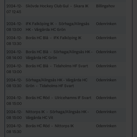
2024-12-
Skövde Hockey Club Gul - Skara IK
Billingehov
07 12:45
2024-12-
IFK Falköping IK - Sörhaga/Alingsås
Odenrinken
08 13:00
HK - Vårgårda HC Grön
2024-12-
Borås HC Blå - IFK Falköping IK
Odenrinken
08 13:30
2024-12-
Borås HC Blå - Sörhaga/Alingsås HK -
Odenrinken
08 14:00
Vårgårda HC Grön
2024-12-
Borås HC Blå - Tidaholms HF Svart
Odenrinken
08 13:00
2024-12-
Sörhaga/Alingsås HK - Vårgårda HC
Odenrinken
08 13:30
Grön - Tidaholms HF Svart
2024-12-
Borås HC Röd - Ulricehamns IF Svart
Odenrinken
08 15:00
2024-12-
Nittorps IK - Sörhaga/Alingsås HK -
Odenrinken
08 15:00
Vårgårda HC Vit
2024-12-
Borås HC Röd - Nittorps IK
Odenrinken
08 15:30