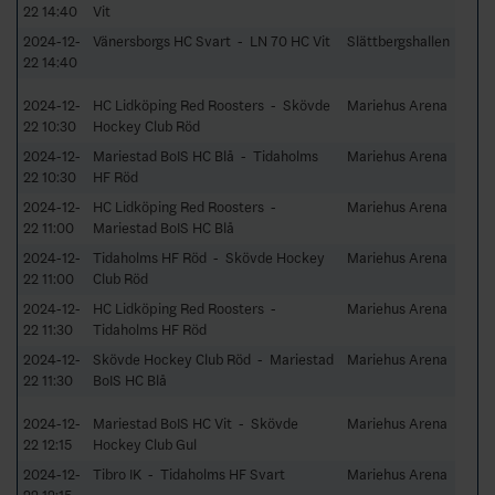
22 14:40
Vit
2024-12-
Vänersborgs HC Svart - LN 70 HC Vit
Slättbergshallen
22 14:40
2024-12-
HC Lidköping Red Roosters - Skövde
Mariehus Arena
22 10:30
Hockey Club Röd
2024-12-
Mariestad BoIS HC Blå - Tidaholms
Mariehus Arena
22 10:30
HF Röd
2024-12-
HC Lidköping Red Roosters -
Mariehus Arena
22 11:00
Mariestad BoIS HC Blå
2024-12-
Tidaholms HF Röd - Skövde Hockey
Mariehus Arena
22 11:00
Club Röd
2024-12-
HC Lidköping Red Roosters -
Mariehus Arena
22 11:30
Tidaholms HF Röd
2024-12-
Skövde Hockey Club Röd - Mariestad
Mariehus Arena
22 11:30
BoIS HC Blå
2024-12-
Mariestad BoIS HC Vit - Skövde
Mariehus Arena
22 12:15
Hockey Club Gul
2024-12-
Tibro IK - Tidaholms HF Svart
Mariehus Arena