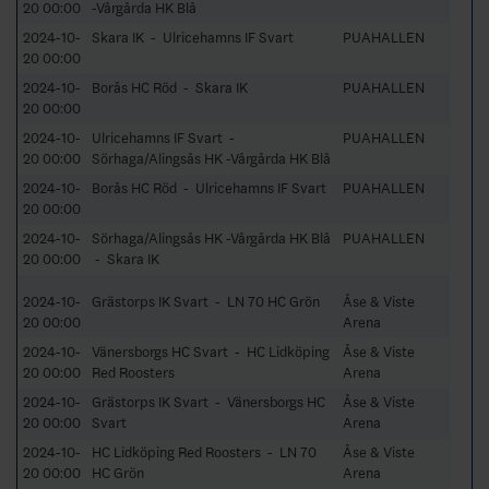
20 00:00
-Vårgårda HK Blå
2024-10-
Skara IK - Ulricehamns IF Svart
PUAHALLEN
20 00:00
2024-10-
Borås HC Röd - Skara IK
PUAHALLEN
20 00:00
2024-10-
Ulricehamns IF Svart -
PUAHALLEN
20 00:00
Sörhaga/Alingsås HK -Vårgårda HK Blå
2024-10-
Borås HC Röd - Ulricehamns IF Svart
PUAHALLEN
20 00:00
2024-10-
Sörhaga/Alingsås HK -Vårgårda HK Blå
PUAHALLEN
20 00:00
- Skara IK
2024-10-
Grästorps IK Svart - LN 70 HC Grön
Åse & Viste
20 00:00
Arena
2024-10-
Vänersborgs HC Svart - HC Lidköping
Åse & Viste
20 00:00
Red Roosters
Arena
2024-10-
Grästorps IK Svart - Vänersborgs HC
Åse & Viste
20 00:00
Svart
Arena
2024-10-
HC Lidköping Red Roosters - LN 70
Åse & Viste
20 00:00
HC Grön
Arena