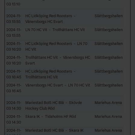
03 15:10
2024-11-
HC Lidköping Red Roosters -
Slättbergshallen
03 15:55
Vänersborgs HC Svart
2024-11-
LN 70 HC Vit - Trollhättans HC Vit
Slättbergshallen
03 15:55
2024-11-
HC Lidköping Red Roosters - LN 70
Slättbergshallen
03 16:20
HC Vit
2024-11-
Trollhättans HC Vit - Vänersborgs HC
Slättbergshallen
03 16:20
Svart
2024-11-
HC Lidköping Red Roosters -
Slättbergshallen
03 16:45
Trollhättans HC Vit
2024-11-
Vänersborgs HC Svart - LN 70 HC Vit
Slättbergshallen
03 16:45
2024-11-
Mariestad BoIS HC Blå - Skövde
Mariehus Arena
03 14:30
Hockey Club Röd
2024-11-
Skara IK - Tidaholms HF Röd
Mariehus Arena
03 14:30
2024-11-
Mariestad BoIS HC Blå - Skara IK
Mariehus Arena