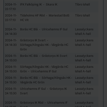
2024-11-
IFK Falköping IK - Skara IK
Tibro Ishall
23 17:10
2024-11-
Tidaholms HF Röd - Mariestad BoIS
Tibro Ishall
23 17:10
HC Vit
2024-11-
Borås HC Blå - Ulricehamns IF Gul
Lassalyckans
24 14:30
Ishall A-hall
2024-11-
Grästorps IK Svart -
Lassalyckans
24 14:30
Sörhaga/Alingsås HK - Vårgårda HC
Ishall A-hall
Grön
2024-11-
Borås HC Blå - Grästorps IK Svart
Lassalyckans
24 15:00
Ishall A-hall
2024-11-
Sörhaga/Alingsås HK - Vårgårda HC
Lassalyckans
24 15:00
Grön - Ulricehamns IF Gul
Ishall A-hall
2024-11-
Borås HC Blå - Sörhaga/Alingsås HK -
Lassalyckans
24 15:30
Vårgårda HC Grön
Ishall A-hall
2024-11-
Ulricehamns IF Gul - Grästorps IK
Lassalyckans
24 15:30
Svart
Ishall A-hall
2024-11-
Grästorps IK Röd - Ulricehamns IF
Lassalyckans