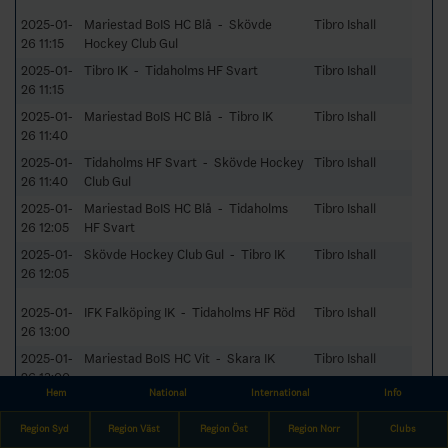
2025-01-
Mariestad BoIS HC Blå - Skövde
Tibro Ishall
26 11:15
Hockey Club Gul
2025-01-
Tibro IK - Tidaholms HF Svart
Tibro Ishall
26 11:15
2025-01-
Mariestad BoIS HC Blå - Tibro IK
Tibro Ishall
26 11:40
2025-01-
Tidaholms HF Svart - Skövde Hockey
Tibro Ishall
26 11:40
Club Gul
2025-01-
Mariestad BoIS HC Blå - Tidaholms
Tibro Ishall
26 12:05
HF Svart
2025-01-
Skövde Hockey Club Gul - Tibro IK
Tibro Ishall
26 12:05
2025-01-
IFK Falköping IK - Tidaholms HF Röd
Tibro Ishall
26 13:00
2025-01-
Mariestad BoIS HC Vit - Skara IK
Tibro Ishall
26 13:00
Hem
National
International
Info
2025-01-
IFK Falköping IK - Mariestad BoIS HC
Tibro Ishall
26 13:25
Vit
Region Syd
Region Väst
Region Öst
Region Norr
Clubs