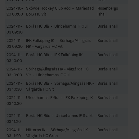
2024-10-
Skövde Hockey Club Röd - Mariestad
Rosenbergs
20 00:00
BoIS HC Vit
ishall
2024-11-
Borås HC Blå - Ulricehamns IF Gul
Borås Ishall
03 09:30
2024-11-
IFK Falköping IK - Sörhaga/Alingsås
Borås Ishall
03 09:30
HK - Vårgårda HC Vit
2024-11-
Borås HC Blå - IFK Falköping IK
Borås Ishall
03 10:00
2024-11-
Sörhaga/Alingsås HK - Vårgårda HC
Borås Ishall
03 10:00
Vit - Ulricehamns IF Gul
2024-11-
Borås HC Blå - Sörhaga/Alingsås HK -
Borås Ishall
03 10:30
Vårgårda HC Vit
2024-11-
Ulricehamns IF Gul - IFK Falköping IK
Borås Ishall
03 10:30
2024-11-
Borås HC Röd - Ulricehamns IF Svart
Borås Ishall
03 11:20
2024-11-
Nittorps IK - Sörhaga/Alingsås HK -
Borås Ishall
03 11:20
Vårgårda HC Grön