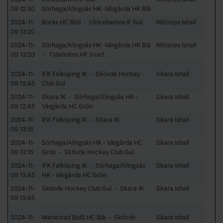
09 12:50
Sörhaga/Alingsås HK -Vårgårda HK Blå
2024-11-
Borås HC Röd - Ulricehamns IF Gul
Nittorps Ishall
09 13:20
2024-11-
Sörhaga/Alingsås HK -Vårgårda HK Blå
Nittorps Ishall
09 13:20
- Tidaholms HF Svart
2024-11-
IFK Falköping IK - Skövde Hockey
Skara Ishall
09 12:45
Club Gul
2024-11-
Skara IK - Sörhaga/Alingsås HK -
Skara Ishall
09 12:45
Vårgårda HC Grön
2024-11-
IFK Falköping IK - Skara IK
Skara Ishall
09 13:15
2024-11-
Sörhaga/Alingsås HK - Vårgårda HC
Skara Ishall
09 13:15
Grön - Skövde Hockey Club Gul
2024-11-
IFK Falköping IK - Sörhaga/Alingsås
Skara Ishall
09 13:45
HK - Vårgårda HC Grön
2024-11-
Skövde Hockey Club Gul - Skara IK
Skara Ishall
09 13:45
2024-11-
Mariestad BoIS HC Blå - Skövde
Skara Ishall