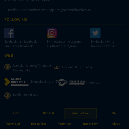
E-mail:svenskhockey.tv:
support@svenskhockey.tv
FOLLOW US
Swehockeyse facebook
Swehockeyse Instagram
Swehockey twitter
Tre Kronor facebook
Tre Kronor instagram
Tre Kronor twitter
WEB
Svenska Ishockeyförbundet
Hockey Hall Of Fame
Hockeyboken
Svenskhockey.tv
Folkets Lag
Ladda ner vår app
Hem
National
Info
International
© COPYRIGHT SWEDISH ICE HOCKEY ASSOCIATION
Region Syd
Region Väst
Region Öst
Region Norr
Clubs