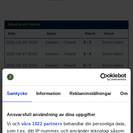
Schedule and Results
Date
Game
Result
Venue
2022-08-26 19:00
Sweden - Finland
5 - 3
Stora Hallen
2022-08-27 16:00
Sweden - Finland
3 - 4
Stora Hallen
2022-08-28 12:00
Sweden - Finland
5 - 1
Stora Hallen
Samtycke
Information
Reklaminställningar
Om
Swehockey – Svenska Ishockeyförbundets officiella app
Ansvarsfull användning av dina uppgifter
Vi och
våra 1022 partners
behandlar din personliga data,
Swehockey ger dig tillgång till nyheter, livebevakning
som t.ex. ditt IP-nummer, och använder teknologi såsom
och statistik för samtliga ishockeyserier som spelas i