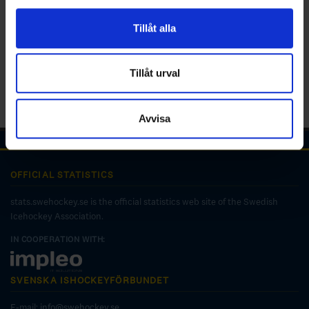
för sociala medier och analysera vår trafik. Vi
vidarebefordrar även sådana identifierare och annan
Tillåt alla
information från din enhet till de sociala medier och
annons- och analysföretag som vi samarbetar med.
Dessa kan i sin tur kombinera informationen med annan
Tillåt urval
information som du har tillhandahållit eller som de har
samlat in när du har använt deras tjänster.
Avvisa
OFFICIAL STATISTICS
stats.swehockey.se is the official statistics web site of the Swedish
Icehockey Association.
IN COOPERATION WITH:
SVENSKA ISHOCKEYFÖRBUNDET
E-mail:
info@swehockey.se