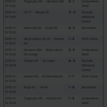
2019-11-
Tingsryds AIF - Värnamo GIK
2 - 1
Virdavallens
10 11:20
Ishall
2019-11-
HV 71 - Nässjö HC
11 - 2
Skandia
10 11:40
Mäklarna
Center
2019-11-
Gislaveds SK - Eksjö HC
5 - 0
Borohallen
10 12:00
2019-11-
Växjö Lakers HC vit - Kalmar
1 - 4
Plivit Arena
10 12:10
HC
2019-11-
Värnamo GIK - Växjö Lakers
2 - 6
Virdavallens
10 12:50
HC orange
Ishall
2019-11-
Tranås AIF - HC Dalen
8 - 0
Skandia
10 13:00
Mäklarna
Center
2019-11-
Kalmar HC - IK Oskarshamn
1 - 7
Plivit Arena
10 13:30
2019-11-
Eksjö HC - HA74
1 - 6
Borohallen
10 13:30
2019-11-
Tingsryds AIF - Alvesta SK
1 - 5
Virdavallens
10 14:10
Ishall