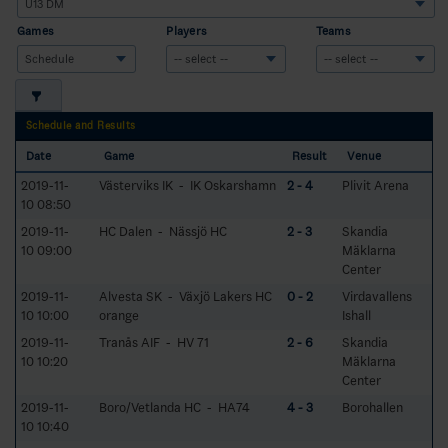
Games
Players
Teams
Schedule and Results
Date
Game
Result
Venue
2019-11-
Västerviks IK - IK Oskarshamn
2 - 4
Plivit Arena
10 08:50
2019-11-
HC Dalen - Nässjö HC
2 - 3
Skandia
10 09:00
Mäklarna
Center
2019-11-
Alvesta SK - Växjö Lakers HC
0 - 2
Virdavallens
10 10:00
orange
Ishall
2019-11-
Tranås AIF - HV 71
2 - 6
Skandia
10 10:20
Mäklarna
Center
2019-11-
Boro/Vetlanda HC - HA74
4 - 3
Borohallen
10 10:40