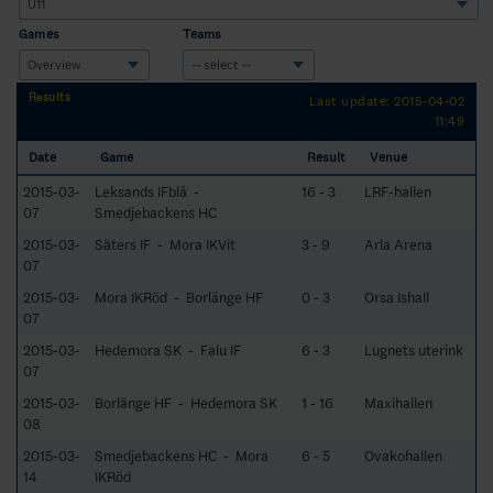
Games
Teams
Results
Last update: 2015-04-02
11:49
Date
Game
Result
Venue
2015-03-
Leksands IFblå -
16 - 3
LRF-hallen
07
Smedjebackens HC
2015-03-
Säters IF - Mora IKVit
3 - 9
Arla Arena
07
2015-03-
Mora IKRöd - Borlänge HF
0 - 3
Orsa Ishall
07
2015-03-
Hedemora SK - Falu IF
6 - 3
Lugnets uterink
07
2015-03-
Borlänge HF - Hedemora SK
1 - 16
Maxihallen
08
2015-03-
Smedjebackens HC - Mora
6 - 5
Ovakohallen
14
IKRöd