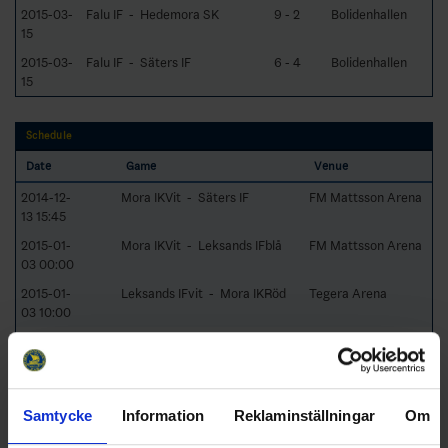
2015-03-
Falu IF - Hedemora SK
9 - 2
Bolidenhallen
15
2015-03-
Falu IF - Säters IF
6 - 4
Bolidenhallen
15
Schedule
Date
Game
Venue
2014-12-
Mora IKVit - Säters IF
FM Mattsson Arena
13 15:45
2015-01-
Mora IKVit - Leksands IFblå
FM Mattsson Arena
03 00:00
2015-01-
Leksands IFvit - Mora IKRöd
Tegera Arena
03 10:00
2015-01-
Mora IKRöd - Mora IKVit
FM Mattsson Arena
10 00:00
2015-01-
Mora IKVit - Hedemora SK
Älvdalens Ishall
17 13:00
Samtycke
Information
Reklaminställningar
Om
2015-01-
Falu IF - Mora IKRöd
Lugnets Ishall