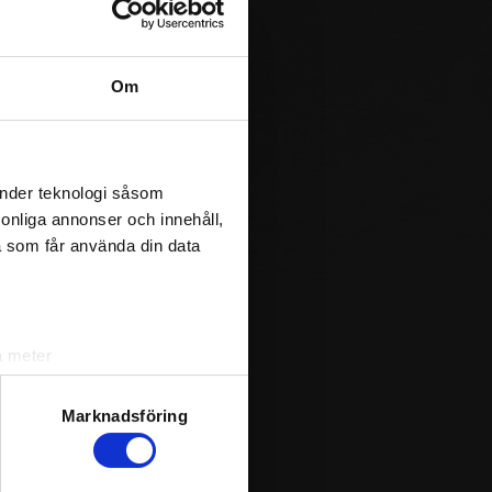
0
Om
2
0
änder teknologi såsom
1
rsonliga annonser och innehåll,
a som får använda din data
1
1
0
a meter
k)
1
ljsektionen
. Du kan ändra
Marknadsföring
1
andahålla funktioner för