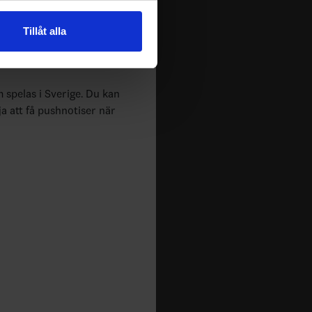
n information från din enhet
Tillåt alla
 tur kombinera informationen
deras tjänster.
m spelas i Sverige. Du kan
ja att få pushnotiser när