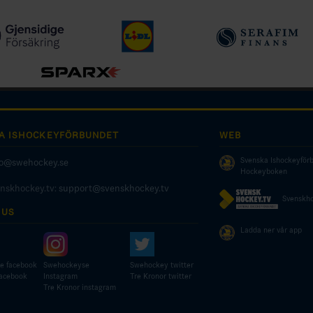
A ISHOCKEYFÖRBUNDET
WEB
Svenska Ishockeyför
fo@swehockey.se
Hockeyboken
enskhockey.tv:
support@svenskhockey.tv
Svenskho
 US
Ladda ner vår app
e facebook
Swehockeyse
Swehockey twitter
facebook
Instagram
Tre Kronor twitter
Tre Kronor instagram