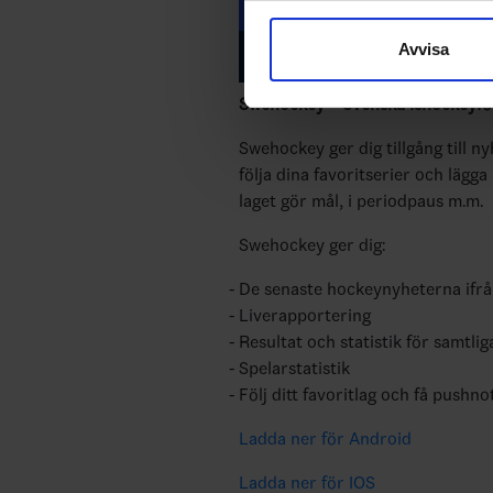
sociala medier och analysera 
Avvisa
till de sociala medier och a
med annan information som du 
Swehockey – Svenska Ishockeyför
Swehockey ger dig tillgång till n
följa dina favoritserier och lägga
laget gör mål, i periodpaus m.m.
Swehockey ger dig:
De senaste hockeynyheterna ifr
Liverapportering
Resultat och statistik för samtlig
Spelarstatistik
Följ ditt favoritlag och få pushno
Ladda ner för Android
Ladda ner för IOS