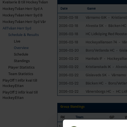
Kvalserie B till HockeyTvåan
HockeyTvåan Herr Syd A
Date
Game
HockeyTvåan Herr Syd B
2026-02-18
Värnamo GIK - Kristianst
HockeyTvåan Herr Syd Vår
2026-02-18
Alvesta SK - Bäcken HC
AllTvåan Herr Syd
2026-02-18
HC Lidköping Red Rooster
Schedule & Results
Live
2026-02-18
Hockeyalliansen 74 - Vä
Overview
2026-02-20
Boro/Vetlanda HC - Gisl
Schedule
2026-02-22
Hanhals IF - Hockeyallia
Standings
2026-02-22
Kristianstads IK - Alvest
Player Statistics
Team Statistics
2026-02-22
Gislaveds SK - Värnamo 
PlayOff 1 inför kval till
2026-02-22
Bäcken HC - Boro/Vetla
HockeyEttan
2026-02-22
Vänersborgs HC - HC Lid
PlayOff 2 inför kval till
HockeyEttan
Group Standings
RK
GP
Team
1
Boro/Vetlanda HC
18
15