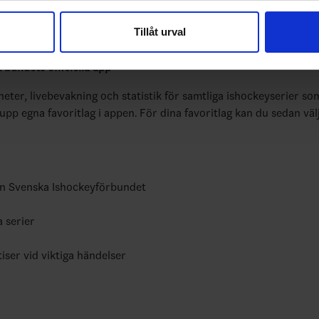
vår trafik. Vi vidarebefordrar även sådana identifierare och anna
Tillåt urval
nnons- och analysföretag som vi samarbetar med. Dessa kan i sin
har tillhandahållit eller som de har samlat in när du har använt 
bundets officiella app
yheter, livebevakning och statistik för samtliga ishockeyserier so
 upp egna favoritlag i appen. För dina favoritlag kan du sedan väl
ån Svenska Ishockeyförbundet
a serier
tiser vid viktiga händelser