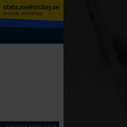
stats.swehockey.se
OFFICIAL STATISTICS
Last update: 2026-02-23 12:24