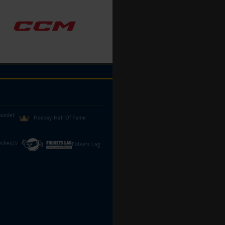
bundet
Hockey Hall Of Fame
ckey.tv
Folkets Lag