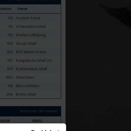
ctators
Venue
110
Axelent Arena
92
Virdavallens Ishall
155
Ishallen Lidköping
165
Sävsjö Ishall
322
KFK Mekan Arena
127
Kungsbacka Ishall (A)
915
Kristianstads Ishall
880
Gislerinken
68
Marconihallen
224
Brätte Ishall
18 Rounds (90 Games)
GWSW
GWSL
1