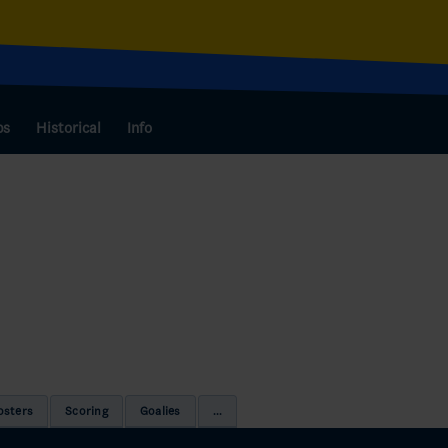
bs
Historical
Info
osters
Scoring
Goalies
...