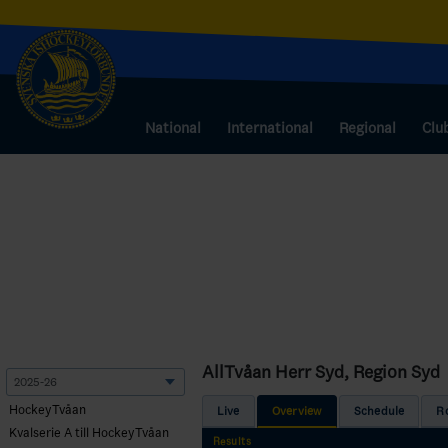
National
International
Regional
Clu
AllTvåan Herr Syd, Region Syd
HockeyTvåan
Live
Overview
Schedule
R
Kvalserie A till HockeyTvåan
Results