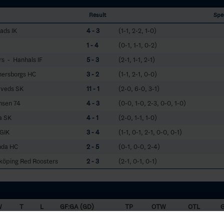
Result
Spe
ads IK
4 - 3
(1-1, 2-2, 1-0)
1 - 4
(0-1, 1-1, 0-2)
s - Hanhals IF
5 - 3
(2-1, 1-1, 2-1)
nersborgs HC
3 - 2
(1-1, 2-1, 0-0)
aveds SK
11 - 1
(2-0, 6-0, 3-1)
nsen 74
4 - 3
(0-0, 1-0, 2-3, 0-0, 1-0)
a SK
4 - 1
(2-0, 1-1, 1-0)
GIK
3 - 4
(1-1, 0-1, 2-1, 0-0, 0-1)
nda HC
2 - 5
(0-1, 0-0, 2-4)
köping Red Roosters
2 - 3
(2-1, 0-1, 0-1)
W
T
L
GF:GA (GD)
TP
OTW
OTL
2
1
82:39 (43)
48
1
0
0