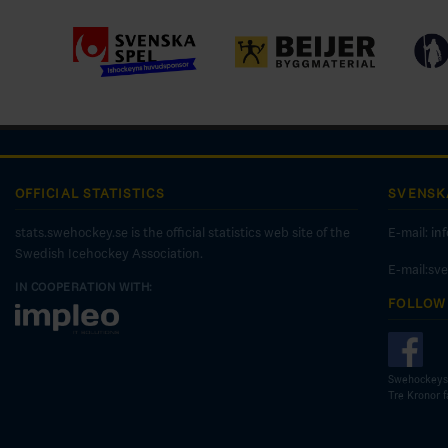
OFFICIAL STATISTICS
SVENSK
stats.swehockey.se is the official statistics web site of the
E-mail:
in
Swedish Icehockey Association.
E-mail:sv
IN COOPERATION WITH:
FOLLOW
Swehockeys
Tre Kronor 