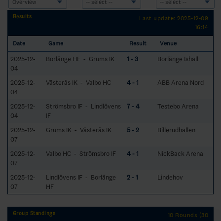
Results
Last update: 2025-12-09
16:14
Date
Game
Result
Venue
2025-12-
Borlänge HF - Grums IK
1 - 3
Borlänge Ishall
04
2025-12-
Västerås IK - Valbo HC
4 - 1
ABB Arena Nord
04
2025-12-
Strömsbro IF - Lindlövens
7 - 4
Testebo Arena
04
IF
2025-12-
Grums IK - Västerås IK
5 - 2
Billerudhallen
07
2025-12-
Valbo HC - Strömsbro IF
4 - 1
NickBack Arena
07
2025-12-
Lindlövens IF - Borlänge
2 - 1
Lindehov
07
HF
Group Standings
10 Rounds (30