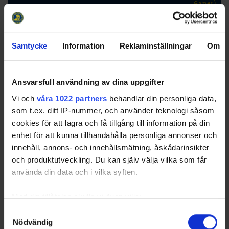
Games)
RK
GP
W
T
L
GD
TP
Team
1
Grums IK
10
6
4
0
22
25
Samtycke
Information
Reklaminställningar
Om
2
Västerås IK
10
6
3
1
18
23
Ansvarsfull användning av dina uppgifter
3
Valbo HC
10
3
4
3
-3
14
Vi och
våra 1022 partners
behandlar din personliga data,
4
Strömsbro IF
10
2
5
3
-7
13
som t.ex. ditt IP-nummer, och använder teknologi såsom
5
Borlänge HF
10
1
4
5
-5
9
cookies för att lagra och få tillgång till information på din
6
Lindlövens IF
10
2
0
8
-25
6
enhet för att kunna tillhandahålla personliga annonser och
innehåll, annons- och innehållsmätning, åskådarinsikter
och produktutveckling. Du kan själv välja vilka som får
använda din data och i vilka syften.
Swehockey – Svenska Ishockeyförbundets officiella app
Med din tillåtelse skulle vi även vilja:
Samla in information om din geografiska plats som
Samtyckesval
Swehockey ger dig tillgång till nyheter, livebevakning
Nödvändig
kan ha en noggrannhet på upp till flera meter
och statistik för samtliga ishockeyserier som spelas i