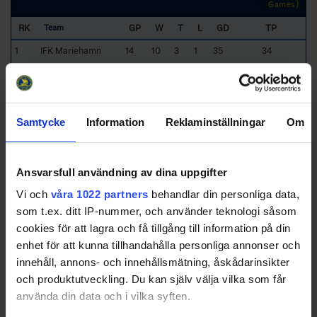
Games)
RK
GP
W
T
L
GD
TP
Team
1
IFK Mariehamn
14
10
3
1
35
34
2
Mälarö
14
10
2
2
33
34
Hockeyförening
Samtycke
Information
Reklaminställningar
Om
3
Nynäshamns IF HC
14
6
2
6
-9
21
4
Bålsta HC
14
5
2
7
4
18
Ansvarsfull användning av dina uppgifter
Vi och
våra 1022 partners
behandlar din personliga data,
5
Solna SK
14
5
2
7
-3
18
som t.ex. ditt IP-nummer, och använder teknologi såsom
cookies för att lagra och få tillgång till information på din
6
Sudrets HC
14
5
2
7
-6
17
enhet för att kunna tillhandahålla personliga annonser och
7
Älta IF
14
4
2
8
-27
16
innehåll, annons- och innehållsmätning, åskådarinsikter
8
Gnesta IK
14
3
1
10
-27
10
och produktutveckling. Du kan själv välja vilka som får
använda din data och i vilka syften.