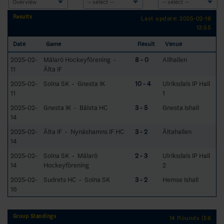
Results
Last update: 2025-02-16
13:55
Date
Game
Result
Venue
2025-02-
Mälarö Hockeyförening -
8 - 0
Allhallen
11
Älta IF
2025-02-
Solna SK - Gnesta IK
10 - 4
Ulriksdals IP Hall
11
1
2025-02-
Gnesta IK - Bålsta HC
3 - 5
Gnesta Ishall
14
2025-02-
Älta IF - Nynäshamns IF HC
3 - 2
Ältahallen
14
2025-02-
Solna SK - Mälarö
2 - 3
Ulriksdals IP Hall
14
Hockeyförening
2
2025-02-
Sudrets HC - Solna SK
3 - 2
Hemse Ishall
16
Group Standings
14 Rounds (56