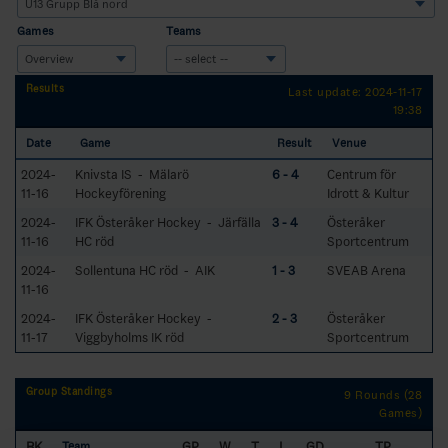
Games
Teams
Results
Last update: 2024-11-17
19:38
Date
Game
Result
Venue
2024-
Knivsta IS - Mälarö
6 - 4
Centrum för
11-16
Hockeyförening
Idrott & Kultur
2024-
IFK Österåker Hockey - Järfälla
3 - 4
Österåker
11-16
HC röd
Sportcentrum
2024-
Sollentuna HC röd - AIK
1 - 3
SVEAB Arena
11-16
2024-
IFK Österåker Hockey -
2 - 3
Österåker
11-17
Viggbyholms IK röd
Sportcentrum
Group Standings
9 Rounds (28
Games)
RK
GP
W
T
L
GD
TP
Team