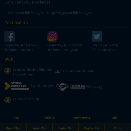
E-mail:
info@swehockey.se
E-mail:svenskhockey.tv:
support@svenskhockey.tv
FOLLOW US
Swehockeyse facebook
Swehockeyse Instagram
Swehockey twitter
Tre Kronor facebook
Tre Kronor instagram
Tre Kronor twitter
WEB
Svenska Ishockeyförbundet
Hockey Hall Of Fame
Hockeyboken
Svenskhockey.tv
Folkets Lag
Ladda ner vår app
Hem
National
International
Info
© COPYRIGHT SWEDISH ICE HOCKEY ASSOCIATION
Region Syd
Region Väst
Region Öst
Region Norr
Clubs