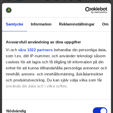
1
AIK
7
7
0
0
28
21
2
Sollentuna HC röd
7
5
1
1
22
16
3
Mälarö
7
4
0
3
18
12
Samtycke
Information
Reklaminställningar
Om
Hockeyförening
4
Knivsta IS
7
4
0
3
3
12
5
Gimo IF HC
7
2
2
3
4
8
Ansvarsfull användning av dina uppgifter
6
Järfälla HC röd
7
2
0
5
-24
6
Vi och
våra 1022 partners
behandlar din personliga data,
som t.ex. ditt IP-nummer, och använder teknologi såsom
7
Viggbyholms IK röd
7
2
0
5
-27
6
cookies för att lagra och få tillgång till information på din
8
IFK Österåker
7
0
1
6
-24
1
enhet för att kunna tillhandahålla personliga annonser och
Hockey
innehåll, annons- och innehållsmätning, åskådarinsikter
och produktutveckling. Du kan själv välja vilka som får
använda din data och i vilka syften.
Med din tillåtelse skulle vi även vilja:
Swehockey – Svenska Ishockeyförbundets officiella app
Samla in information om din geografiska plats som
Samtyckesval
Swehockey ger dig tillgång till nyheter, livebevakning
Nödvändig
kan ha en noggrannhet på upp till flera meter