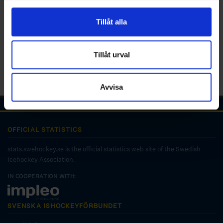
för sociala medier och analysera vår trafik. Vi
vidarebefordrar även sådana identifierare och annan
Tillåt alla
information från din enhet till de sociala medier och
annons- och analysföretag som vi samarbetar med.
Dessa kan i sin tur kombinera informationen med annan
Tillåt urval
information som du har tillhandahållit eller som de har
samlat in när du har använt deras tjänster.
Avvisa
OFFICIAL STATISTICS
stats.swehockey.se is the official statistics web site of the Swedish
Icehockey Association.
IN COOPERATION WITH:
SVENSKA ISHOCKEYFÖRBUNDET