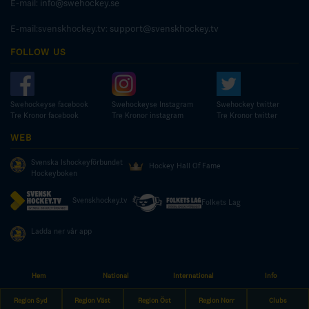
E-mail:
info@swehockey.se
E-mail:svenskhockey.tv:
support@svenskhockey.tv
FOLLOW US
Swehockeyse facebook
Swehockeyse Instagram
Swehockey twitter
Tre Kronor facebook
Tre Kronor instagram
Tre Kronor twitter
WEB
Svenska Ishockeyförbundet
Hockey Hall Of Fame
Hockeyboken
Svenskhockey.tv
Folkets Lag
Ladda ner vår app
Hem
National
International
Info
© COPYRIGHT SWEDISH ICE HOCKEY ASSOCIATION
Region Syd
Region Väst
Region Öst
Region Norr
Clubs