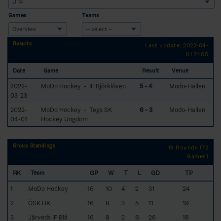
Games
Teams
Results
Last update: 2022-04-
01 21:05
Date
Game
Result
Venue
2022-
MoDo Hockey - IF Björklöven
5 - 4
Modo-Hallen
03-23
2022-
MoDo Hockey - Tegs SK
6 - 3
Modo-Hallen
04-01
Hockey Ungdom
Group Standings
18 Rounds (72
Games)
RK
GP
W
T
L
GD
TP
Team
1
MoDo Hockey
16
10
4
2
31
24
2
ÖSK HK
16
8
3
5
11
19
3
Järveds IF Blå
16
8
2
6
26
18