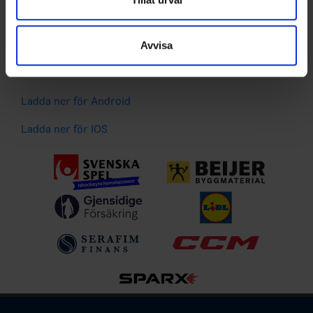
Liverapportering
information som du har tillhandahållit eller som de har
Resultat och statistik för samtliga serier
samlat in när du har använt deras tjänster.
Spelarstatistik
Avvisa
Följ ditt favoritlag och få pushnotiser vid viktiga
händelser
Ladda ner för Android
Ladda ner för IOS