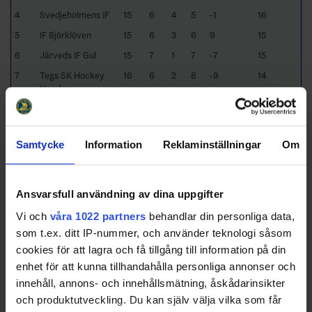
4
Svedjeholmens IF
15
6
4
5
-1
16
5
IF Björklöven
15
6
3
6
9
15
6
Järveds IF Gul
15
7
1
7
-7
15
7
Tegs SK Hockey
16
6
2
8
-9
14
Ungdom
8
Sollefteå HK
13
6
1
6
11
13
9
Kramfors-
14
1
0
13
-71
2
Alliansen/Sollefteå
Samtycke
Information
Reklaminställningar
Om
HK
Ansvarsfull användning av dina uppgifter
Schedule
Date
Game
Venue
Vi och
våra 1022 partners
behandlar din personliga data,
som t.ex. ditt IP-nummer, och använder teknologi såsom
2022-03-
Sollefteå HK - Järveds IF Gul
Niphallen
cookies för att lagra och få tillgång till information på din
26 15:45
enhet för att kunna tillhandahålla personliga annonser och
2022-03-
Sollefteå HK - Svedjeholmens IF
Niphallen
innehåll, annons- och innehållsmätning, åskådarinsikter
27 15:45
och produktutveckling. Du kan själv välja vilka som får
2022-03-
Sollefteå HK - Kramfors-
Niphallen