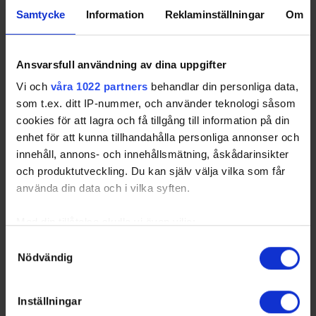
31 00:15
Ulricehamns IF
Samtycke
Information
Reklaminställningar
Om
Cancelled
2020-12-
Gislaveds SK - Tibro IK
Gislerinken
31 14:00
Cancelled
Ansvarsfull användning av dina uppgifter
2020-12-
Skövde IK - Trollhättans GUL
Billingehov
31 14:00
Cancelled
Vi och
våra 1022 partners
behandlar din personliga data,
som t.ex. ditt IP-nummer, och använder teknologi såsom
2020-12-
Ulricehamns IF - Vänersborgs
Lassalyckans Ishall
31 14:00
HC
A-hall
cookies för att lagra och få tillgång till information på din
Cancelled
enhet för att kunna tillhandahålla personliga annonser och
2020-12-
Tibro IK - Skövde IK
Tibro Ishall
innehåll, annons- och innehållsmätning, åskådarinsikter
31 14:00
Cancelled
och produktutveckling. Du kan själv välja vilka som får
2020-12-
Skillingaryds IS - Gislaveds
Movalla Ishall
använda din data och i vilka syften.
31 14:00
SK
Cancelled
Med din tillåtelse skulle vi även vilja:
2020-12-
Vänersborgs HC -
Brätte Ishall
Samla in information om din geografiska plats som
Samtyckesval
31 14:00
Trollhättans GUL
Nödvändig
kan ha en noggrannhet på upp till flera meter
Cancelled
Identifiera din enhet genom att aktivt skanna den för
2020-12-
Gislaveds SK - Ulricehamns
Gislerinken
specifika kännetecken (fingeravtryck)
31 14:00
IF
Inställningar
Cancelled
Ta reda på mer om hur dina personliga uppgifter