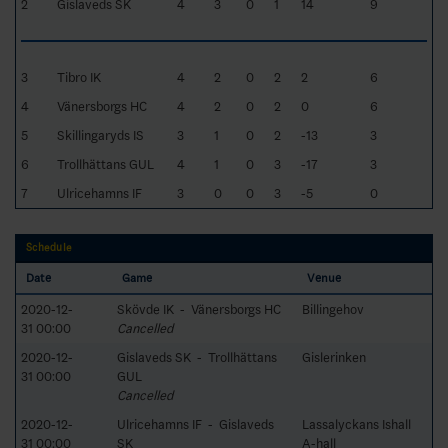
2
Gislaveds SK
4
3
0
1
14
9
3
Tibro IK
4
2
0
2
2
6
4
Vänersborgs HC
4
2
0
2
0
6
5
Skillingaryds IS
3
1
0
2
-13
3
6
Trollhättans GUL
4
1
0
3
-17
3
7
Ulricehamns IF
3
0
0
3
-5
0
Schedule
Date
Game
Venue
2020-12-
Skövde IK - Vänersborgs HC
Billingehov
31 00:00
Cancelled
2020-12-
Gislaveds SK - Trollhättans
Gislerinken
31 00:00
GUL
Cancelled
2020-12-
Ulricehamns IF - Gislaveds
Lassalyckans Ishall
31 00:00
SK
A-hall