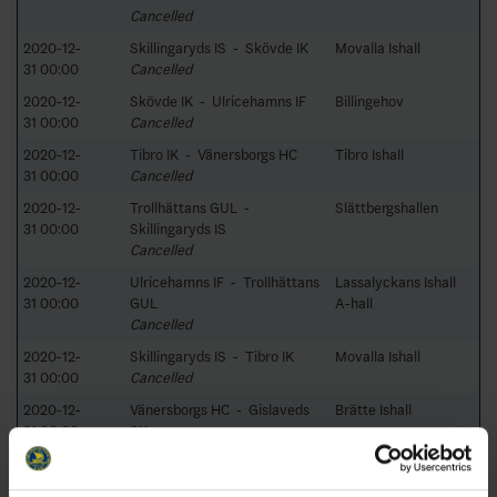
Cancelled
2020-12-
Skillingaryds IS - Skövde IK
Movalla Ishall
31 00:00
Cancelled
2020-12-
Skövde IK - Ulricehamns IF
Billingehov
31 00:00
Cancelled
2020-12-
Tibro IK - Vänersborgs HC
Tibro Ishall
31 00:00
Cancelled
2020-12-
Trollhättans GUL -
Slättbergshallen
31 00:00
Skillingaryds IS
Cancelled
2020-12-
Ulricehamns IF - Trollhättans
Lassalyckans Ishall
31 00:00
GUL
A-hall
Cancelled
2020-12-
Skillingaryds IS - Tibro IK
Movalla Ishall
31 00:00
Cancelled
2020-12-
Vänersborgs HC - Gislaveds
Brätte Ishall
31 00:00
SK
Cancelled
2020-12-
Skillingaryds IS -
Movalla Ishall