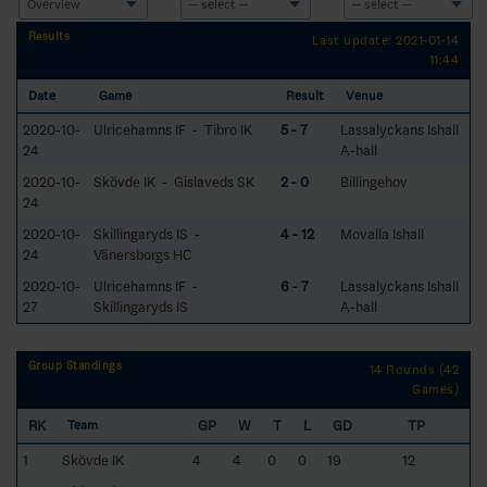
Results
Last update: 2021-01-14
11:44
Date
Game
Result
Venue
2020-10-
Ulricehamns IF - Tibro IK
5 - 7
Lassalyckans Ishall
24
A-hall
2020-10-
Skövde IK - Gislaveds SK
2 - 0
Billingehov
24
2020-10-
Skillingaryds IS -
4 - 12
Movalla Ishall
24
Vänersborgs HC
2020-10-
Ulricehamns IF -
6 - 7
Lassalyckans Ishall
27
Skillingaryds IS
A-hall
Group Standings
14 Rounds (42
Games)
RK
GP
W
T
L
GD
TP
Team
1
Skövde IK
4
4
0
0
19
12