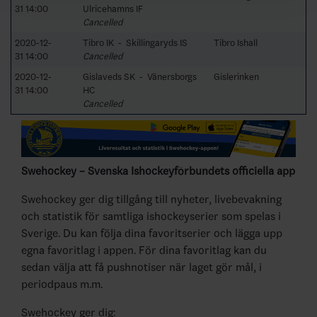
31 14:00
Ulricehamns IF
Cancelled
2020-12-
Tibro IK - Skillingaryds IS
Tibro Ishall
31 14:00
Cancelled
2020-12-
Gislaveds SK - Vänersborgs
Gislerinken
31 14:00
HC
Cancelled
Swehockey – Svenska Ishockeyförbundets officiella app
Swehockey ger dig tillgång till nyheter, livebevakning
och statistik för samtliga ishockeyserier som spelas i
Sverige. Du kan följa dina favoritserier och lägga upp
egna favoritlag i appen. För dina favoritlag kan du
sedan välja att få pushnotiser när laget gör mål, i
periodpaus m.m.
Swehockey ger dig: