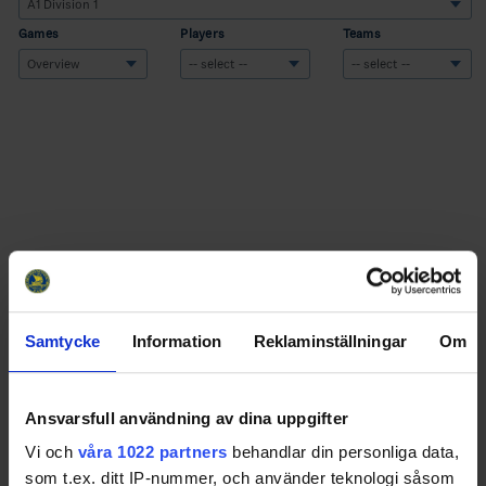
Games
Players
Teams
Samtycke
Information
Reklaminställningar
Om
Swehockey – Svenska Ishockeyförbundets officiella app
Ansvarsfull användning av dina uppgifter
Vi och
våra 1022 partners
behandlar din personliga data,
Swehockey ger dig tillgång till nyheter, livebevakning
som t.ex. ditt IP-nummer, och använder teknologi såsom
och statistik för samtliga ishockeyserier som spelas i