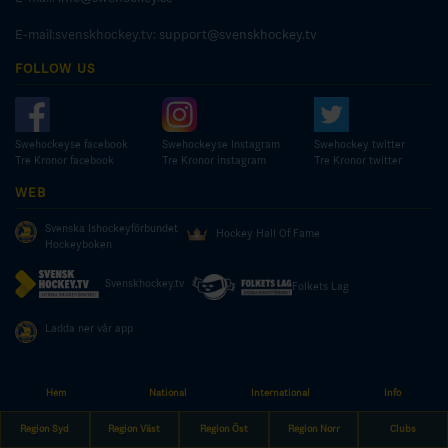
E-mail:svenskhockey.tv:
support@svenskhockey.tv
FOLLOW US
Swehockeyse facebook
Swehockeyse Instagram
Swehockey twitter
Tre Kronor facebook
Tre Kronor instagram
Tre Kronor twitter
WEB
Svenska Ishockeyförbundet
Hockey Hall Of Fame
Hockeyboken
Svenskhockey.tv
Folkets Lag
Ladda ner vår app
Hem
National
International
Info
© COPYRIGHT SWEDISH ICE HOCKEY ASSOCIATION
Region Syd
Region Väst
Region Öst
Region Norr
Clubs