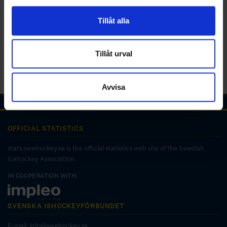
för sociala medier och analysera vår trafik. Vi
vidarebefordrar även sådana identifierare och annan
Tillåt alla
information från din enhet till de sociala medier och
annons- och analysföretag som vi samarbetar med.
Dessa kan i sin tur kombinera informationen med annan
Tillåt urval
information som du har tillhandahållit eller som de har
samlat in när du har använt deras tjänster.
Avvisa
OFFICIAL STATISTICS
stats.swehockey.se is the official statistics web site of the Swedish
Icehockey Association.
IN COOPERATION WITH:
SVENSKA ISHOCKEYFÖRBUNDET
E-mail:
info@swehockey.se