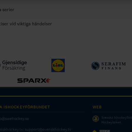
a serier
tiser vid viktiga händelser
A ISHOCKEYFÖRBUNDET
WEB
Svenska Ishockeyför
fo@swehockey.se
Hockeyboken
enskhockey.tv:
support@svenskhockey.tv