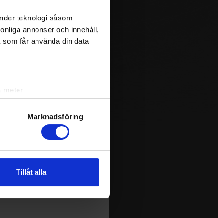
änder teknologi såsom
rsonliga annonser och innehåll,
a som får använda din data
a meter
k)
ljsektionen
. Du kan ändra
Marknadsföring
m spelas i Sverige. Du kan
andahålla funktioner för
ja att få pushnotiser när
n information från din enhet
Tillåt alla
 tur kombinera informationen
deras tjänster.