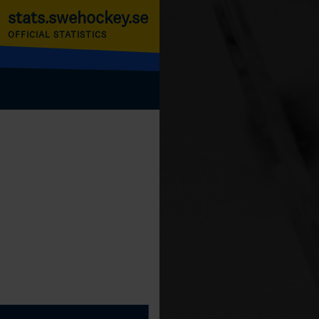
stats.swehockey.se
OFFICIAL STATISTICS