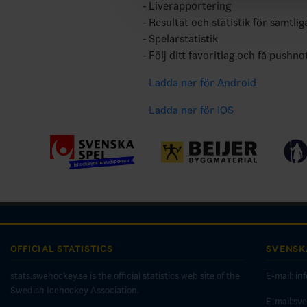
Liverapportering
Resultat och statistik för samtlig
Spelarstatistik
Följ ditt favoritlag och få pushno
Ladda ner för Android
Ladda ner för IOS
OFFICIAL STATISTICS
SVENSK
stats.swehockey.se is the official statistics web site of the
E-mail:
in
Swedish Icehockey Association.
E-mail:sv