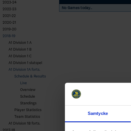
2023-24
No Games today..
2022-23
2021-22
2020-21
2019-20
2018-19
A1 Division 1 A
A1 Division 1 B
A1 Division 1 C
A1 Division 1 slutspel
A1 Division 1A forts.
Schedule & Results
Live
Overview
Schedule
Standings
Player Statistics
Samtycke
Team Statistics
A1 Division 1B forts.
2017-18