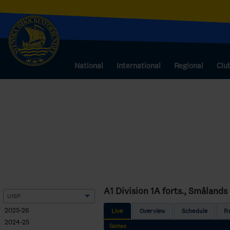
National
International
Regional
Clu
A1 Division 1A forts., Småland
2025-26
Live
Overview
Schedule
R
2024-25
Games