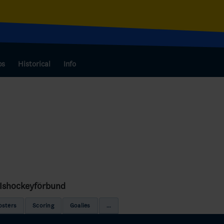
bs
Historical
Info
s Ishockeyförbund
osters
Scoring
Goalies
...