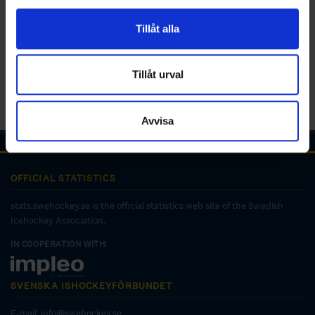
för sociala medier och analysera vår trafik. Vi
vidarebefordrar även sådana identifierare och annan
Tillåt alla
information från din enhet till de sociala medier och
annons- och analysföretag som vi samarbetar med.
Dessa kan i sin tur kombinera informationen med annan
Tillåt urval
information som du har tillhandahållit eller som de har
samlat in när du har använt deras tjänster.
Avvisa
OFFICIAL STATISTICS
stats.swehockey.se is the official statistics web site of the Swedish
Icehockey Association.
IN COOPERATION WITH:
SVENSKA ISHOCKEYFÖRBUNDET
E-mail:
info@swehockey.se