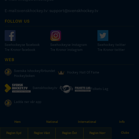
E-mail:svenskhockey.tv:
support@svenskhockey.tv
FOLLOW US
Swehockeyse facebook
Swehockeyse Instagram
Swehockey twitter
Tre Kronor facebook
Tre Kronor instagram
Tre Kronor twitter
WEB
Svenska Ishockeyförbundet
Hockey Hall Of Fame
Hockeyboken
Svenskhockey.tv
Folkets Lag
Ladda ner vår app
Hem
National
International
Info
© COPYRIGHT SWEDISH ICE HOCKEY ASSOCIATION
Clubs
Region Syd
Region Väst
Region Öst
Region Norr