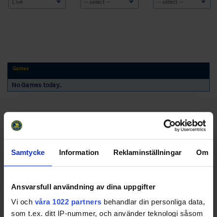
Games
No Games today..
Samtycke
Information
Reklaminställningar
Om
Swehockey – Svenska Ishockeyförbundets officiella app
Ansvarsfull användning av dina uppgifter
Vi och
våra 1022 partners
behandlar din personliga data,
Swehockey ger dig tillgång till nyheter, livebevakning
som t.ex. ditt IP-nummer, och använder teknologi såsom
och statistik för samtliga ishockeyserier som spelas i