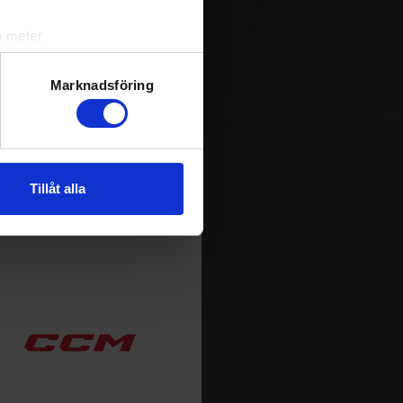
m spelas i Sverige. Du kan
ja att få pushnotiser när
a meter
k)
ljsektionen
. Du kan ändra
Marknadsföring
andahålla funktioner för
n information från din enhet
Tillåt alla
 tur kombinera informationen
deras tjänster.