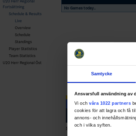
U20 Herr Regional
Fortsättning
No Games today..
Schedule & Results
Live
Overview
Schedule
Standings
Player Statistics
Team Statistics
U20 Herr Regional Öst
Samtycke
Ansvarsfull användning av d
Vi och
våra 1022 partners
be
cookies för att lagra och få t
annons- och innehållsmätning
och i vilka syften.
Swehockey – Svenska Ishockeyför