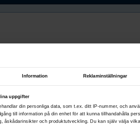
Information
Reklaminställningar
ina uppgifter
handlar din personliga data, som t.ex. ditt IP-nummer, och anv
illgång till information på din enhet för att kunna tillhandahålla pe
, åskådarinsikter och produktutveckling. Du kan själv välja vilk
bundets officiella app