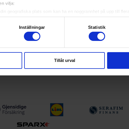
n vilja:
yheter, livebevakning och statistik för samtliga ishockeyserier so
 upp egna favoritlag i appen. För dina favoritlag kan du sedan väl
din geografiska plats som kan ha en noggrannhet på upp till fler
om att aktivt skanna den för specifika kännetecken (fingeravtryc
rsonliga uppgifter behandlas och ställ in dina preferenser i
deta
Inställningar
Statistik
ke när som helst från cookie-förklaringen.
ån Svenska Ishockeyförbundet
e för att anpassa innehållet och annonserna till användarna, tillh
vår trafik. Vi vidarebefordrar även sådana identifierare och anna
a serier
Tillåt urval
nnons- och analysföretag som vi samarbetar med. Dessa kan i sin
har tillhandahållit eller som de har samlat in när du har använt 
tiser vid viktiga händelser