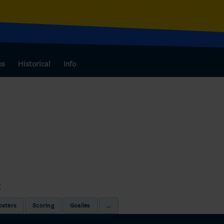
bs
Historical
Info
osters
Scoring
Goalies
...