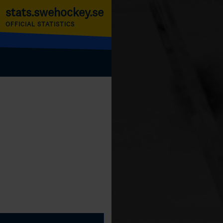
stats.swehockey.se
OFFICIAL STATISTICS