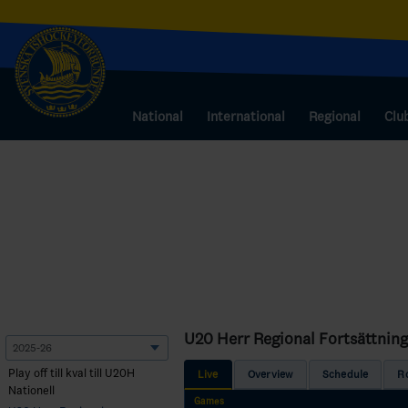
National
International
Regional
Clu
U20 Herr Regional Fortsättning
Play off till kval till U20H
Live
Overview
Schedule
R
Nationell
Games