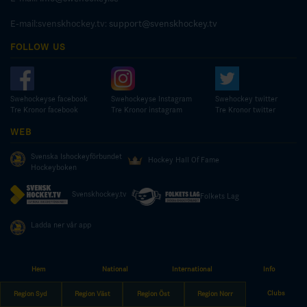
E-mail:svenskhockey.tv:
support@svenskhockey.tv
FOLLOW US
Swehockeyse facebook
Swehockeyse Instagram
Swehockey twitter
Tre Kronor facebook
Tre Kronor instagram
Tre Kronor twitter
WEB
Svenska Ishockeyförbundet
Hockey Hall Of Fame
Hockeyboken
Svenskhockey.tv
Folkets Lag
Ladda ner vår app
Hem
National
International
Info
© COPYRIGHT SWEDISH ICE HOCKEY ASSOCIATION
Clubs
Region Syd
Region Väst
Region Öst
Region Norr