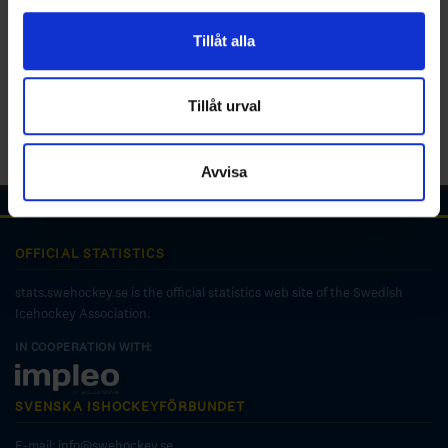
för sociala medier och analysera vår trafik. Vi
vidarebefordrar även sådana identifierare och annan
Tillåt alla
information från din enhet till de sociala medier och
annons- och analysföretag som vi samarbetar med.
Dessa kan i sin tur kombinera informationen med annan
Tillåt urval
information som du har tillhandahållit eller som de har
samlat in när du har använt deras tjänster.
Avvisa
OFFICIAL STATISTICS
stats.swehockey.se is the official statistics web site of the Swedish
Icehockey Association.
IN COOPERATION WITH:
SVENSKA ISHOCKEYFÖRBUNDET
E-mail:
info@swehockey.se