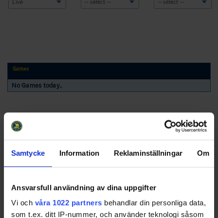
Games
No Games today..
Samtycke
Information
Reklaminställningar
Om
Swehockey – Svenska Ishockeyförbundets officiella app
Ansvarsfull användning av dina uppgifter
Vi och
våra 1022 partners
behandlar din personliga data,
Swehockey ger dig tillgång till nyheter, livebevakning
som t.ex. ditt IP-nummer, och använder teknologi såsom
och statistik för samtliga ishockeyserier som spelas i