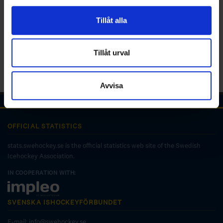
för sociala medier och analysera vår trafik. Vi
vidarebefordrar även sådana identifierare och annan
Tillåt alla
information från din enhet till de sociala medier och
annons- och analysföretag som vi samarbetar med.
Dessa kan i sin tur kombinera informationen med annan
Tillåt urval
information som du har tillhandahållit eller som de har
samlat in när du har använt deras tjänster.
Avvisa
OFFICIAL STATISTICS
stats.swehockey.se is the official statistics web site of the Swedish
Icehockey Association.
IN COOPERATION WITH:
SVENSKA ISHOCKEYFÖRBUNDET
E-mail:
info@swehockey.se