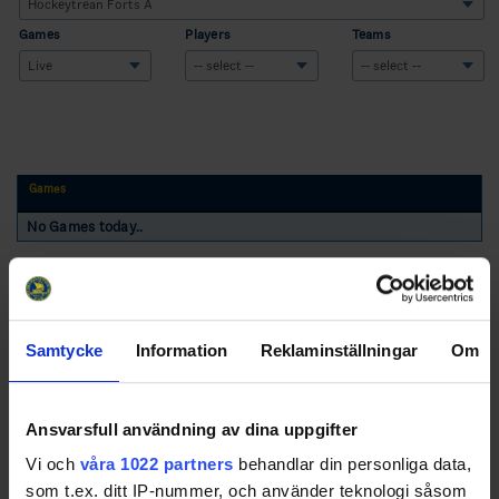
Games
Players
Teams
Games
No Games today..
Samtycke
Information
Reklaminställningar
Om
Swehockey – Svenska Ishockeyförbundets officiella app
Ansvarsfull användning av dina uppgifter
Vi och
våra 1022 partners
behandlar din personliga data,
Swehockey ger dig tillgång till nyheter, livebevakning
som t.ex. ditt IP-nummer, och använder teknologi såsom
och statistik för samtliga ishockeyserier som spelas i