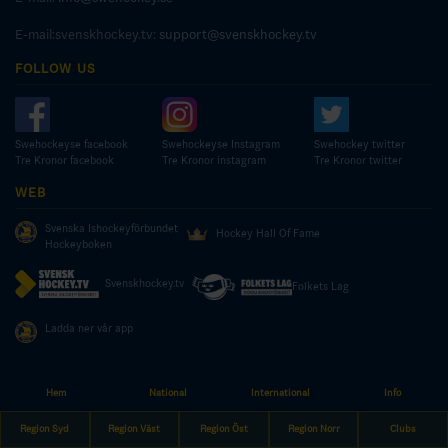
E-mail:svenskhockey.tv:
support@svenskhockey.tv
FOLLOW US
Swehockeyse facebook
Swehockeyse Instagram
Swehockey twitter
Tre Kronor facebook
Tre Kronor instagram
Tre Kronor twitter
WEB
Svenska Ishockeyförbundet
Hockey Hall Of Fame
Hockeyboken
Svenskhockey.tv
Folkets Lag
Ladda ner vår app
Hem
National
International
Info
© COPYRIGHT SWEDISH ICE HOCKEY ASSOCIATION
Region Syd
Region Väst
Region Öst
Region Norr
Clubs