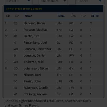
Shorthanded Scoring Leaders
Rk
No
Pos
GP
SHTP
Name
Team
1
23
Hansson, Robin
LIM
RD
6
2
2
77
Persson, Mathias
TRE
LW
5
1
3
81
Dahlin, Tim
LJU
LW
6
1
4
Fantenberg, Joel
GLI
RD
6
1
40
Jönsson, Christoffer
LIM
CE
6
1
9
Jönsson, Daniel
LIM
RW
6
1
7
49
Trubarac, Miki
LJU
LD
3
1
8
30
Johansson, Niklas
LIM
GK
6
1
21
Nilsson, Karl
TRE
CE
6
1
10
Pamic, John
LJU
CE
6
1
18
Rubenson, Charlie
LIM
RW
6
1
41
Stålberg, Anders
GLI
LD
6
1
Sorted by higher
S
hort
h
anded
T
otal
P
oints,
S
hort
h
anded
G
oals
and lower
G
ames
P
layed.