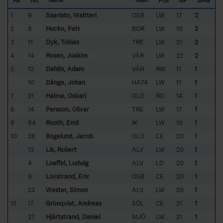
Rk
No
Pos
GP
SHG
Name
Team
1
8
Saaristo, Waltteri
OSB
LW
17
2
2
8
Hucko, Petr
BOR
LW
19
2
3
11
Dyk, Tobias
TRE
LW
21
2
4
14
Rosén, Joakim
VÄR
LW
22
2
5
12
Dahlin, Adam
VÄR
RW
11
1
10
Dånge, Johan
HA74
LW
11
1
7
21
Halme, Oskari
OLO
RD
14
1
8
14
Persson, Oliver
TRE
LW
17
1
9
84
Rooth, Emil
IK
LW
19
1
10
28
Bögelund, Jacob
OLO
CE
20
1
13
Lis, Robert
ALV
LW
20
1
4
Loeffel, Ludwig
ALV
LD
20
1
9
Lövstrand, Eric
OSB
CE
20
1
23
Wester, Simon
ALV
LW
20
1
15
17
Grönqvist, Andreas
SÖL
CE
21
1
27
Hjärtstrand, Daniel
MJÖ
LW
21
1