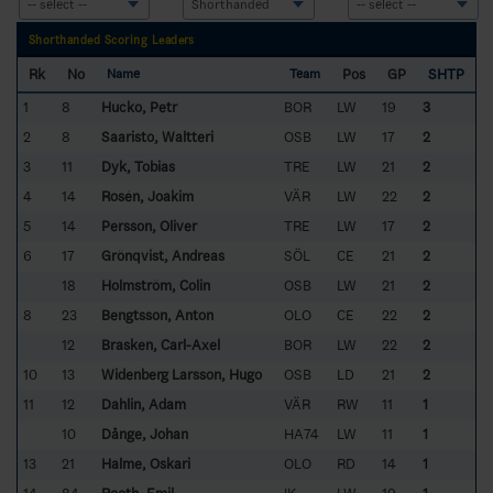
Shorthanded Scoring Leaders
Rk
No
Pos
GP
SHTP
Name
Team
1
8
Hucko, Petr
BOR
LW
19
3
2
8
Saaristo, Waltteri
OSB
LW
17
2
3
11
Dyk, Tobias
TRE
LW
21
2
4
14
Rosén, Joakim
VÄR
LW
22
2
5
14
Persson, Oliver
TRE
LW
17
2
6
17
Grönqvist, Andreas
SÖL
CE
21
2
18
Holmström, Colin
OSB
LW
21
2
8
23
Bengtsson, Anton
OLO
CE
22
2
12
Brasken, Carl-Axel
BOR
LW
22
2
10
13
Widenberg Larsson, Hugo
OSB
LD
21
2
11
12
Dahlin, Adam
VÄR
RW
11
1
10
Dånge, Johan
HA74
LW
11
1
13
21
Halme, Oskari
OLO
RD
14
1