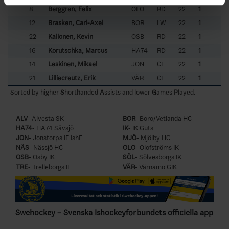
8
Berggren, Felix
OLO
RD
22
1
12
Brasken, Carl-Axel
BOR
LW
22
1
22
Kallonen, Kevin
OSB
RD
22
1
16
Korutschka, Marcus
HA74
RD
22
1
14
Leskinen, Mikael
JON
CE
22
1
21
Lilliecreutz, Erik
VÄR
CE
22
1
Sorted by higher
S
hort
h
anded
A
ssists and lower
G
ames
P
layed.
ALV
- Alvesta SK
BOR
- Boro/Vetlanda HC
HA74
- HA74 Sävsjö
IK
- IK Guts
JON
- Jonstorps IF IshF
MJÖ
- Mjölby HC
NÄS
- Nässjö HC
OLO
- Olofströms IK
OSB
- Osby IK
SÖL
- Sölvesborgs IK
TRE
- Trelleborgs IF
VÄR
- Värnamo GIK
Swehockey – Svenska Ishockeyförbundets officiella app