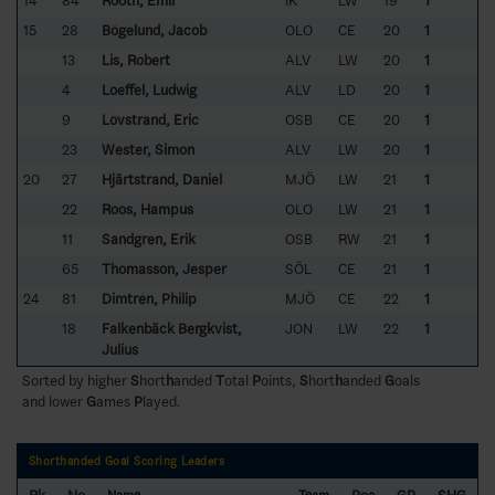
14
84
Rooth, Emil
IK
LW
19
1
15
28
Bögelund, Jacob
OLO
CE
20
1
13
Lis, Robert
ALV
LW
20
1
4
Loeffel, Ludwig
ALV
LD
20
1
9
Lövstrand, Eric
OSB
CE
20
1
23
Wester, Simon
ALV
LW
20
1
20
27
Hjärtstrand, Daniel
MJÖ
LW
21
1
22
Roos, Hampus
OLO
LW
21
1
11
Sandgren, Erik
OSB
RW
21
1
65
Thomasson, Jesper
SÖL
CE
21
1
24
81
Dimtrén, Philip
MJÖ
CE
22
1
18
Falkenbäck Bergkvist,
JON
LW
22
1
Julius
Sorted by higher
S
hort
h
anded
T
otal
P
oints,
S
hort
h
anded
G
oals
and lower
G
ames
P
layed.
Shorthanded Goal Scoring Leaders