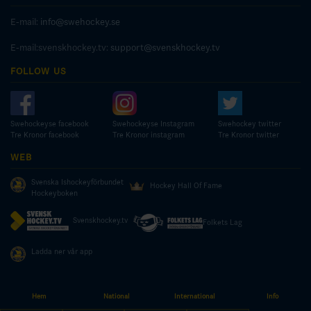
E-mail:
info@swehockey.se
E-mail:svenskhockey.tv:
support@svenskhockey.tv
FOLLOW US
Swehockeyse facebook
Swehockeyse Instagram
Swehockey twitter
Tre Kronor facebook
Tre Kronor instagram
Tre Kronor twitter
WEB
Svenska Ishockeyförbundet
Hockey Hall Of Fame
Hockeyboken
Svenskhockey.tv
Folkets Lag
Ladda ner vår app
Hem
National
International
Info
© COPYRIGHT SWEDISH ICE HOCKEY ASSOCIATION