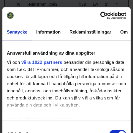
18
Holmström, Colin
OSB
LW
21
1
22
Roos, Hampus
OLO
LW
21
1
11
Sandgren, Erik
OSB
RW
21
1
65
Thomasson, Jesper
SÖL
CE
21
1
Samtycke
Information
Reklaminställningar
Om
21
23
Bengtsson, Anton
OLO
CE
22
1
12
Brasken, Carl-Axel
BOR
LW
22
1
81
Dimtrén, Philip
MJÖ
CE
22
1
Ansvarsfull användning av dina uppgifter
18
Falkenbäck Bergkvist, Julius
JON
LW
22
1
Vi och
våra 1022 partners
behandlar din personliga data,
27
Forsell, Kasper
OSB
LW
22
1
som t.ex. ditt IP-nummer, och använder teknologi såsom
cookies för att lagra och få tillgång till information på din
Sorted by higher
S
hort
h
anded
G
oals and lower
G
ames
P
layed.
enhet för att kunna tillhandahålla personliga annonser och
innehåll, annons- och innehållsmätning, åskådarinsikter
Shorthanded Assist Leaders
och produktutveckling. Du kan själv välja vilka som får
Rk
No
Pos
GP
SHA
Name
Team
använda din data och i vilka syften.
1
13
Widenberg Larsson, Hugo
OSB
LD
21
2
2
22
Hjerpe, Sylvester
TRE
LW
9
1
Med din tillåtelse skulle vi även vilja:
3
4
Erlandsson, Anton
OSB
RD
12
1
Samla in information om din geografiska plats som
Samtyckesval