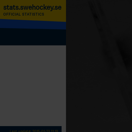
stats.swehockey.se
OFFICIAL STATISTICS
Last update: 2015-01-23 11:19