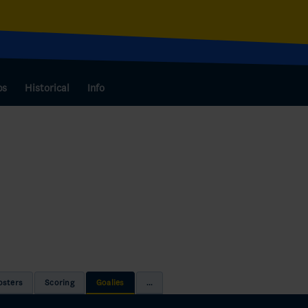
bs
Historical
Info
osters
Scoring
Goalies
...