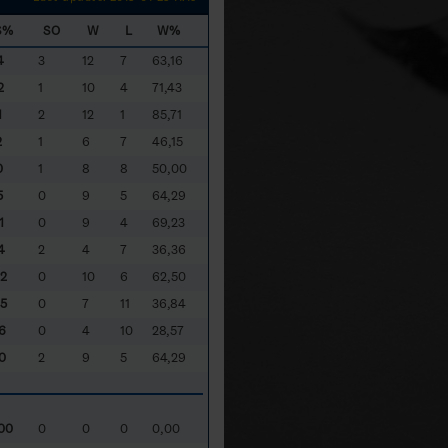
S%
SO
W
L
W%
4
3
12
7
63,16
2
1
10
4
71,43
1
2
12
1
85,71
2
1
6
7
46,15
0
1
8
8
50,00
5
0
9
5
64,29
1
0
9
4
69,23
4
2
4
7
36,36
2
0
10
6
62,50
5
0
7
11
36,84
6
0
4
10
28,57
0
2
9
5
64,29
00
0
0
0
0,00