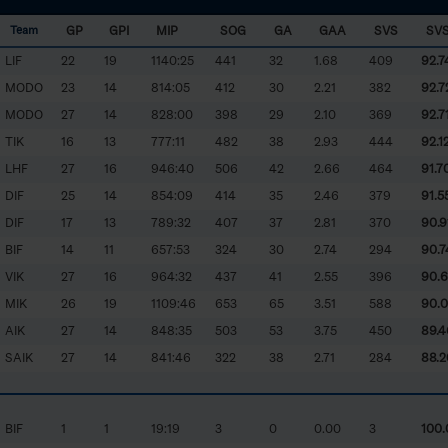
GP
GPI
MIP
SOG
GA
GAA
SVS
SV
Team
LIF
22
19
1140:25
441
32
1.68
409
92.7
MODO
23
14
814:05
412
30
2.21
382
92.7
MODO
27
14
828:00
398
29
2.10
369
92.7
TIK
16
13
777:11
482
38
2.93
444
92.1
LHF
27
16
946:40
506
42
2.66
464
91.7
DIF
25
14
854:09
414
35
2.46
379
91.5
DIF
17
13
789:32
407
37
2.81
370
90.9
BIF
14
11
657:53
324
30
2.74
294
90.7
VIK
27
16
964:32
437
41
2.55
396
90.6
MIK
26
19
1109:46
653
65
3.51
588
90.0
AIK
27
14
848:35
503
53
3.75
450
89.4
SAIK
27
14
841:46
322
38
2.71
284
88.2
BIF
1
1
19:19
3
0
0.00
3
100.