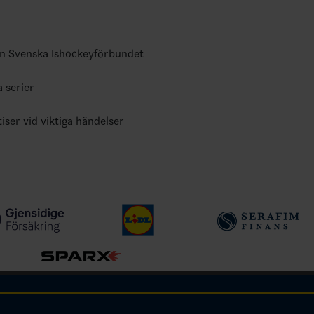
ån Svenska Ishockeyförbundet
a serier
tiser vid viktiga händelser