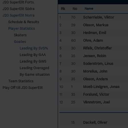
J20 SuperElit Forts.
Rk
No
J20 SuperElit Södra
Name
J20 SuperElit Norra
1
70
Scherrieble, Viktor
Schedule & Results
2
29
Olsson, Markus
Player Statistics
3
30
Hedman, Emil
Skaters
4
60
Ohre, Adam
Goalies
5
30
Rifalk, Christoffer
Leading By SVS%
Leading By GAA
6
35
Jensen, Robin
Leading By GWS
7
30
Söderström, Linus
Leading Overaged
8
30
Morelius, John
By Game situation
9
35
Olsson, Anders
Team Statistics
10
1
Moëll-Lindgren, Jonas
Play Off till J20 SuperElit
11
35
Forslund, Victor
12
25
Vännström, Joel
15
Dackell, Oliver