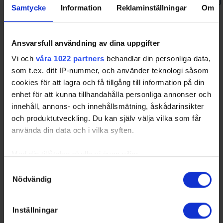
Samtycke
Information
Reklaminställningar
Om
Sorted by higher
S
a
v
e
s%
and lower
G
oal
A
gainst
A
verage per 60
minutes
Only goalies who particated more than 40% of their teams total
game time will be included in the ranking. Please note that Game
Ansvarsfull användning av dina uppgifter
Winning Shots are excluded in Leading Goalies.
Vi och
våra 1022 partners
behandlar din personliga data,
BOR
- Borlänge HF
HUD
- Hudiksvalls HC
som t.ex. ditt IP-nummer, och använder teknologi såsom
LIN
- Lindlövens IF
MAL
- Malungs IF
cookies för att lagra och få tillgång till information på din
enhet för att kunna tillhandahålla personliga annonser och
innehåll, annons- och innehållsmätning, åskådarinsikter
Swehockey – Svenska Ishockeyförbundets officiella app
och produktutveckling. Du kan själv välja vilka som får
använda din data och i vilka syften.
Swehockey ger dig tillgång till nyheter, livebevakning
och statistik för samtliga ishockeyserier som spelas i
Med din tillåtelse skulle vi även vilja:
Sverige. Du kan följa dina favoritserier och lägga upp
Samla in information om din geografiska plats som
Samtyckesval
egna favoritlag i appen. För dina favoritlag kan du
Nödvändig
kan ha en noggrannhet på upp till flera meter
sedan välja att få pushnotiser när laget gör mål, i
Identifiera din enhet genom att aktivt skanna den för
periodpaus m.m.
specifika kännetecken (fingeravtryck)
Inställningar
Swehockey ger dig:
Ta reda på mer om hur dina personliga uppgifter