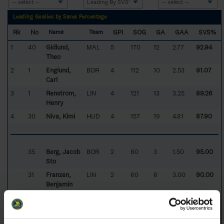
Leading Goalies by Saves Percentage
Rk
No
GPI
SOG
GA
GAA
SVS%
Name
Team
1
40
Gidlund,
MAL
5
170
12
2.77
92.94
Theo
2
1
Englund,
BOR
4
112
10
2.53
91.07
Carl
3
1
Renström,
LIN
4
121
13
3.25
89.26
Henry
4
30
Niva, Kimi
HUD
4
157
19
4.81
87.90
35
Berg, Jacob
BOR
2
60
3
1.50
95.00
Stö
31
Franzén,
LIN
2
60
6
3.00
90.00
Benjamin
50
Rafwelsäter,
MAL
2
63
9
5.54
85.71
Nils
25
Wallin, Albin
HUD
2
75
11
5.50
85.33