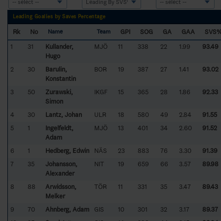
Leading Goalies by Saves Percentage
Rk
No
GPI
SOG
GA
GAA
SVS
Name
Team
1
31
Kullander,
MJÖ
11
338
22
1.99
93.49
Hugo
2
30
Barulin,
BOR
19
387
27
1.41
93.02
Konstantin
3
50
Zurawski,
IKGF
15
365
28
1.86
92.33
Simon
4
30
Lantz, Johan
ULR
18
580
49
2.84
91.55
5
1
Ingelfeldt,
MJÖ
13
401
34
2.60
91.52
Adam
6
1
Hedberg, Edwin
NÄS
23
883
76
3.30
91.39
7
35
Johansson,
NIT
19
659
66
3.57
89.98
Alexander
8
88
Arwidsson,
TÖR
11
331
35
3.47
89.43
Melker
9
70
Ahnberg, Adam
GIS
10
301
32
3.17
89.37