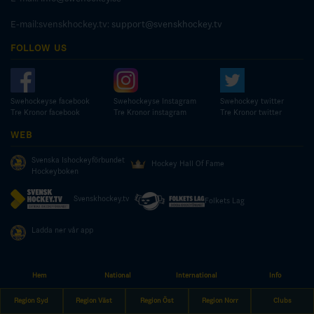
E-mail:svenskhockey.tv:
support@svenskhockey.tv
FOLLOW US
Swehockeyse facebook
Swehockeyse Instagram
Swehockey twitter
Tre Kronor facebook
Tre Kronor instagram
Tre Kronor twitter
WEB
Svenska Ishockeyförbundet
Hockey Hall Of Fame
Hockeyboken
Svenskhockey.tv
Folkets Lag
Ladda ner vår app
Hem
National
International
Info
© COPYRIGHT SWEDISH ICE HOCKEY ASSOCIATION
Region Syd
Region Väst
Region Öst
Region Norr
Clubs