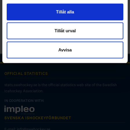
för sociala medier och analysera vår trafik. Vi
vidarebefordrar även sådana identifierare och annan
Tillåt alla
information från din enhet till de sociala medier och
annons- och analysföretag som vi samarbetar med.
Dessa kan i sin tur kombinera informationen med annan
Tillåt urval
information som du har tillhandahållit eller som de har
samlat in när du har använt deras tjänster.
Avvisa
OFFICIAL STATISTICS
stats.swehockey.se is the official statistics web site of the Swedish
Icehockey Association.
IN COOPERATION WITH:
SVENSKA ISHOCKEYFÖRBUNDET
E-mail:
info@swehockey.se