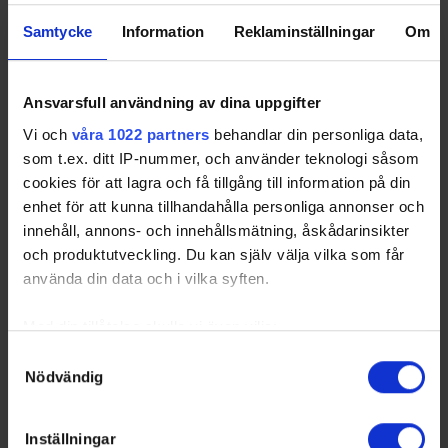
Sorted by lower
G
oal
A
gainst
A
verage per 60 minutes and higher
Samtycke
Information
Reklaminställningar
Om
S
a
v
e
s%
Only goalies who particated more than 40% of their teams total
game time will be included in the ranking. Please note that Game
Winning Shots are excluded in Leading Goalies.
Ansvarsfull användning av dina uppgifter
BOL
- Bollnäs IS
HSK
- Hedemora SK
Vi och
våra 1022 partners
behandlar din personliga data,
HÄR
- Häradsbygdens
LIN
- Lindefallets SK
Sportsällskap
som t.ex. ditt IP-nummer, och använder teknologi såsom
LUD
- Ludvika Hockey Förening
OHC
- Ockelbo HC
cookies för att lagra och få tillgång till information på din
enhet för att kunna tillhandahålla personliga annonser och
innehåll, annons- och innehållsmätning, åskådarinsikter
och produktutveckling. Du kan själv välja vilka som får
Swehockey – Svenska Ishockeyförbundets officiella app
använda din data och i vilka syften.
Swehockey ger dig tillgång till nyheter, livebevakning
Med din tillåtelse skulle vi även vilja:
och statistik för samtliga ishockeyserier som spelas i
Sverige. Du kan följa dina favoritserier och lägga upp
Samla in information om din geografiska plats som
Samtyckesval
egna favoritlag i appen. För dina favoritlag kan du
Nödvändig
kan ha en noggrannhet på upp till flera meter
sedan välja att få pushnotiser när laget gör mål, i
Identifiera din enhet genom att aktivt skanna den för
periodpaus m.m.
specifika kännetecken (fingeravtryck)
Inställningar