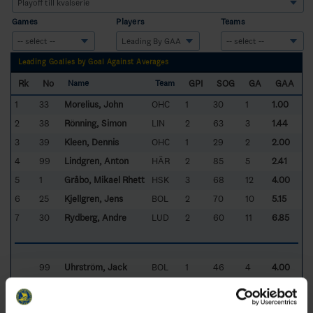
Games
Players
Teams
Leading Goalies by Goal Against Averages
Rk
No
GPI
SOG
GA
GAA
Name
Team
1
33
Morelius, John
OHC
1
30
1
1.00
2
38
Rönning, Simon
LIN
2
63
3
1.44
3
39
Kleen, Dennis
OHC
1
29
2
2.00
4
99
Lindgren, Anton
HÄR
2
85
5
2.41
5
1
Gråbo, Mikael Rhett
HSK
3
68
12
4.00
6
25
Kjellgren, Jens
BOL
2
70
10
5.15
7
30
Rydberg, Andre
LUD
2
60
11
6.85
99
Uhrström, Jack
BOL
1
46
4
4.00
39
Henriksson, Viktor
LUD
1
23
4
10.16
45
Lönnberg, Philip
BOL
1
4
2
33.64