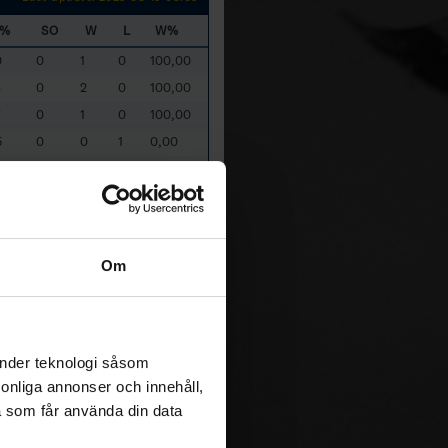
S%
SO
W
L
W%
0
0
1
0
100,00
4
0
2
0
100,00
7
0
1
0
100,00
5
0
0
1
0,00
7
0
0
1
0,00
0
0
1
1
50,00
0
0
1
2
33,33
0
0
0
1
0,00
Om
 that Game Winning Shots are
ITA
- Italy
änder teknologi såsom
rsonliga annonser och innehåll,
a som får använda din data