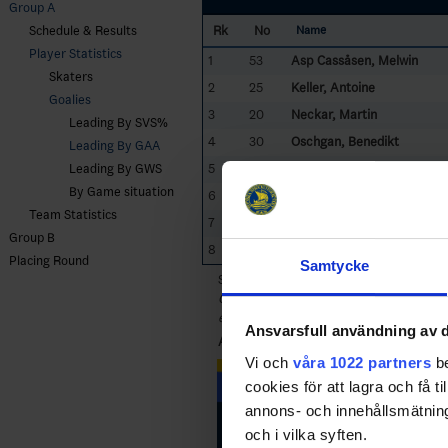
Group A
Rk
No
Schedule & Results
Name
Player Statistics
1
53
Asp Cassåsen, Melwin
Skaters
2
25
Keller, Antoine
Goalies
3
20
Neckar, Martin
Leading By SVS%
4
30
Oschgan, Benedikt
Leading By GAA
5
1
Haim, Mika
Leading By GWS
By Game situation
6
30
Höglind, Lukas
Team Statistics
7
1
Berti, Edoardo
Group B
8
25
Hofer, Lorenz
Placing Round
Samtycke
Sorted by lower
G
oal
A
gainst
A
verage p
Only goalies who particated more than 2
excluded in Leading Goalies.
Ansvarsfull användning av d
AUT
- Austria
Vi och
våra 1022 partners
be
cookies för att lagra och få t
annons- och innehållsmätning
och i vilka syften.