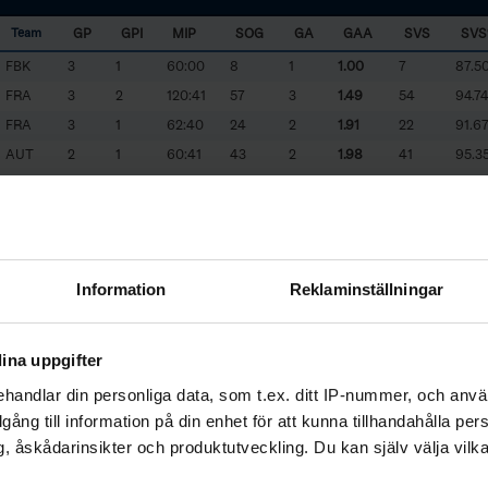
GP
GPI
MIP
SOG
GA
GAA
SVS
SV
Team
FBK
3
1
60:00
8
1
1.00
7
87.5
FRA
3
2
120:41
57
3
1.49
54
94.7
FRA
3
1
62:40
24
2
1.91
22
91.6
AUT
2
1
60:41
43
2
1.98
41
95.3
AUT
2
1
59:21
39
2
2.02
37
94.8
FBK
3
2
118:00
40
6
3.05
34
85.0
ITA
3
3
182:40
130
13
4.27
117
90.0
AUT
2
1
58:38
20
5
5.12
15
75.0
Information
Reklaminställningar
er 60 minutes and higher
S
a
v
e
s%
5% of their teams total game time will be included in the ranking. Please note
ina uppgifter
FRA
- France
FBK
- Färjestad BK
handlar din personliga data, som t.ex. ditt IP-nummer, och anv
illgång till information på din enhet för att kunna tillhandahålla pe
, åskådarinsikter och produktutveckling. Du kan själv välja vilk