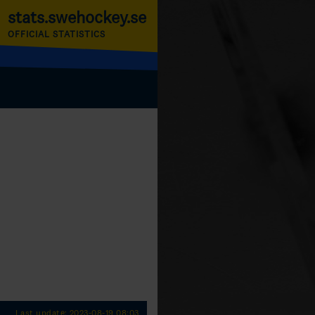
stats.swehockey.se
OFFICIAL STATISTICS
Last update: 2023-08-19 08:03