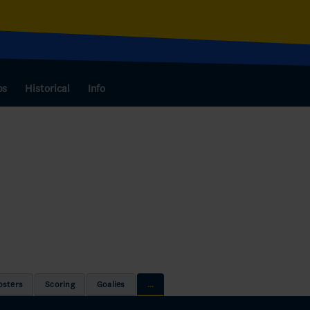
bs
Historical
Info
osters
Scoring
Goalies
...