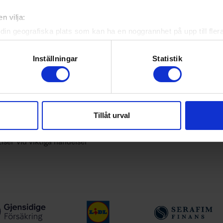
bundets officiella app
n vilja:
yheter, livebevakning och statistik för samtliga ishockeyserier so
din geografiska plats som kan ha en noggrannhet på upp till fler
 upp egna favoritlag i appen. För dina favoritlag kan du sedan väl
om att aktivt skanna den för specifika kännetecken (fingeravtryc
rsonliga uppgifter behandlas och ställ in dina preferenser i
deta
Inställningar
Statistik
ke när som helst från cookie-förklaringen.
e för att anpassa innehållet och annonserna till användarna, tillh
ån Svenska Ishockeyförbundet
vår trafik. Vi vidarebefordrar även sådana identifierare och anna
Tillåt urval
nnons- och analysföretag som vi samarbetar med. Dessa kan i sin
a serier
har tillhandahållit eller som de har samlat in när du har använt 
tiser vid viktiga händelser