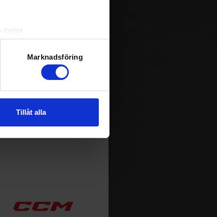
m spelas i Sverige. Du kan
a meter
ja att få pushnotiser när
k)
ljsektionen
. Du kan ändra
Marknadsföring
andahålla funktioner för
n information från din enhet
Tillåt alla
 tur kombinera informationen
deras tjänster.