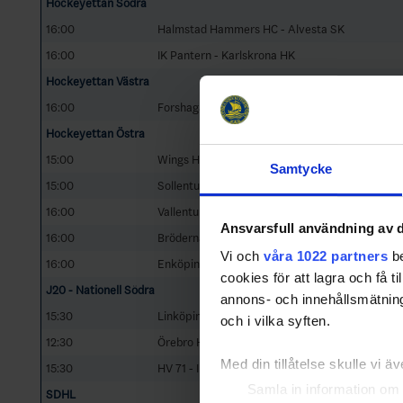
Hockeyettan Södra
16:00
Halmstad Hammers HC - Alvesta SK
16:00
IK Pantern - Karlskrona HK
Hockeyettan Västra
16:00
Forshaga IF - Lindlövens IF
Hockeyettan Östra
15:00
Wings HC Arlanda - Visby/Roma HK
Samtycke
15:00
Sollentuna HC - Huddinge IK
16:00
Vallentuna Hockey - Surahammars IF
Ansvarsfull användning av d
16:00
Brödernas/Väsby IK HK - Hanvikens SK
Vi och
våra 1022 partners
be
16:00
Enköpings SK HK - Nyköpings SK
cookies för att lagra och få t
J20 - Nationell Södra
annons- och innehållsmätning
15:30
Linköping HC - Västerås IK
och i vilka syften.
12:30
Örebro HK - Frölunda HC
Med din tillåtelse skulle vi äve
15:30
HV 71 - IF Malmö Redhawks
Samla in information om 
SDHL