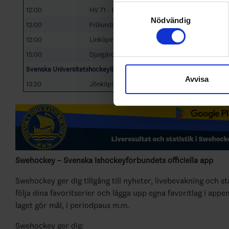
Identifiera din enhet gen
Samtyckesval
12:00
HV 71 - Brynäs IF
Ta reda på mer om hur dina pe
Nödvändig
12:00
Frölunda HC - MoDo Hockey
eller dra tillbaka ditt samtyc
12:00
Linköping HC - Luleå HF
15:00
Djurgårdens IF - Skellefteå AIK
Vi använder enhetsidentifierar
sociala medier och analysera 
Svenska Universitetshockeyligan, Svenska Ishockeyförbundet
Avvisa
till de sociala medier och a
13:20
Jönköping University Hockey Jaguars - HKL Ma
med annan information som du 
Swehockey – Svenska Ishockeyförbundets officiella app
Swehockey ger dig tillgång till nyheter, livebevakning och st
följa dina favoritserier och lägga upp egna favoritlag i appe
laget gör mål, i periodpaus m.m.
Swehockey ger dig: