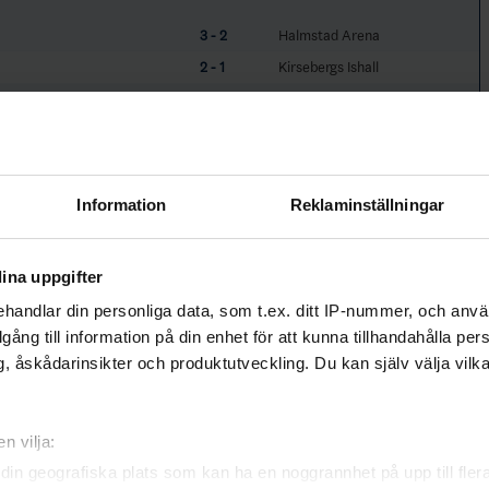
3 - 2
Halmstad Arena
2 - 1
Kirsebergs Ishall
1 - 2
Ängevi Ishall
1 - 5
Pinbackshallen
Information
Reklaminställningar
5 - 1
SVEAB Arena
5 - 2
Vallentuna Ishall
ina uppgifter
2 - 3
Renew Arena
handlar din personliga data, som t.ex. ditt IP-nummer, och anv
3 - 6
Bahcohallen
illgång till information på din enhet för att kunna tillhandahålla pe
, åskådarinsikter och produktutveckling. Du kan själv välja vilk
2 - 0
Saab Arena
3 - 4
Behrn Arena
n vilja:
3 - 6
Husqvarna Garden
din geografiska plats som kan ha en noggrannhet på upp till fler