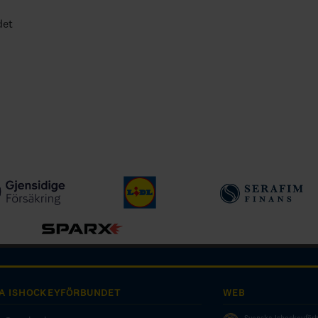
det
A ISHOCKEYFÖRBUNDET
WEB