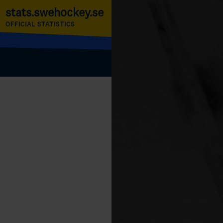
stats.swehockey.se
OFFICIAL STATISTICS