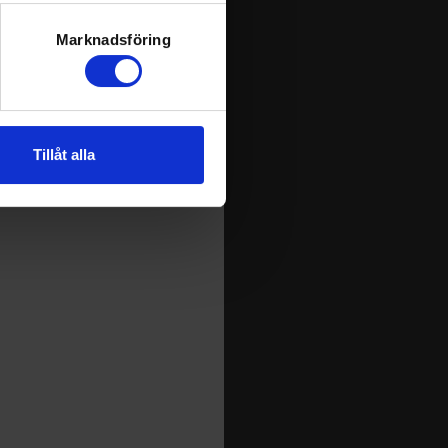
k)
ljsektionen
. Du kan ändra
Marknadsföring
andahålla funktioner för
n information från din enhet
Tillåt alla
 tur kombinera informationen
deras tjänster.