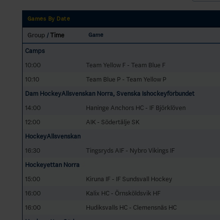
Games By Date
Group
Time
Game
/
Camps
10:00
Team Yellow F - Team Blue F
10:10
Team Blue P - Team Yellow P
Dam HockeyAllsvenskan Norra, Svenska Ishockeyförbundet
14:00
Haninge Anchors HC - IF Björklöven
12:00
AIK - Södertälje SK
HockeyAllsvenskan
16:30
Tingsryds AIF - Nybro Vikings IF
Hockeyettan Norra
15:00
Kiruna IF - IF Sundsvall Hockey
16:00
Kalix HC - Örnsköldsvik HF
16:00
Hudiksvalls HC - Clemensnäs HC