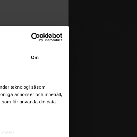
Om
änder teknologi såsom
rsonliga annonser och innehåll,
a som får använda din data
a meter