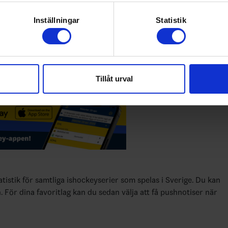
om att aktivt skanna den för specifika kännetecken (fingeravtryc
4 - 5
Husqvarna Garden
rsonliga uppgifter behandlas och ställ in dina preferenser i
deta
Inställningar
Statistik
3 - 2
Frölundaborg Isstadion
ke när som helst från cookie-förklaringen.
1 - 2
Saab Arena
5 - 0
Hovet, Johanneshov
e för att anpassa innehållet och annonserna till användarna, tillh
vår trafik. Vi vidarebefordrar även sådana identifierare och anna
Tillåt urval
nnons- och analysföretag som vi samarbetar med. Dessa kan i sin
ke Believes
3 - 7
Kinnarp Hall-D
har tillhandahållit eller som de har samlat in när du har använt 
atistik för samtliga ishockeyserier som spelas i Sverige. Du kan
n. För dina favoritlag kan du sedan välja att få pushnotiser när