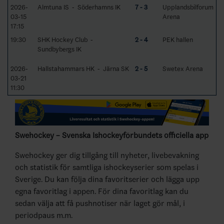
2026-
Almtuna IS - Söderhamns IK
7 - 3
Upplandsbilforum
03-15
Arena
17:15
19:30
SHK Hockey Club -
2 - 4
PEK hallen
Sundbybergs IK
2026-
Hallstahammars HK - Järna SK
2 - 5
Swetex Arena
03-21
11:30
Swehockey – Svenska Ishockeyförbundets officiella app
Swehockey ger dig tillgång till nyheter, livebevakning
och statistik för samtliga ishockeyserier som spelas i
Sverige. Du kan följa dina favoritserier och lägga upp
egna favoritlag i appen. För dina favoritlag kan du
sedan välja att få pushnotiser när laget gör mål, i
periodpaus m.m.