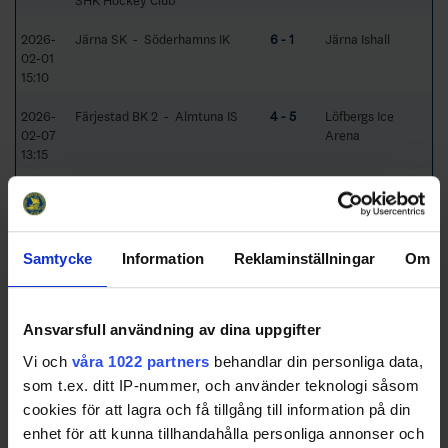
SHK Hockey Club
2026-
Järna SK - Söderhamns IK
6 - 1
Järna Ishall
02-01
15:10
2026-
Färjestad BK 2 - Almtuna IS
4 - 5
Löfbergs Ice
02-07
Arena
13:15
14:00
Söderhamns IK -
6 - 1
Helsingehus
Hallstahammars HK
Hockeyarena
17:10
Sundbybergs IK - Hedesunda
5 - 1
Tulehallen
IF/Brynäs IF 2
Samtycke
Information
Reklaminställningar
Om
2026-
SHK Hockey Club - Järna SK
4 - 1
PEK hallen
02-08
18:00
Ansvarsfull användning av dina uppgifter
Vi och
våra 1022 partners
behandlar din personliga data,
2026-
Hässelby Kälvesta HC -
1 - 3
Reliable Arena
02-10
Almtuna IS
som t.ex. ditt IP-nummer, och använder teknologi såsom
19:30
cookies för att lagra och få tillgång till information på din
enhet för att kunna tillhandahålla personliga annonser och
2026-
Hallstahammars HK - SHK
2 - 3
Swetex Arena