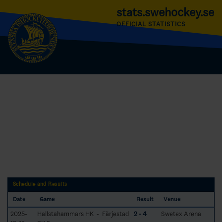
stats.swehockey.se
OFFICIAL STATISTICS
Schedule and Results
Date
Game
Result
Venue
2025-
Hallstahammars HK - Färjestad
2 - 4
Swetex Arena