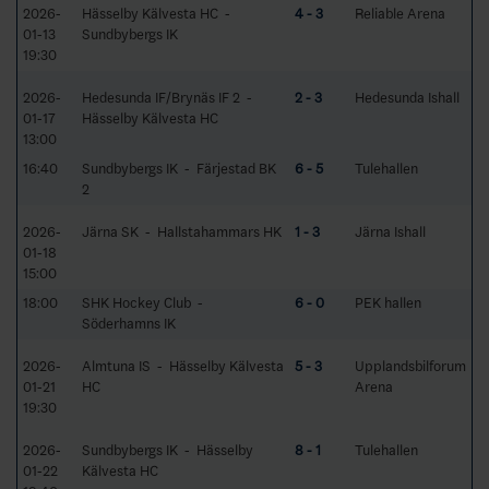
2026-
Hässelby Kälvesta HC -
4 - 3
Reliable Arena
01-13
Sundbybergs IK
19:30
2026-
Hedesunda IF/Brynäs IF 2 -
2 - 3
Hedesunda Ishall
01-17
Hässelby Kälvesta HC
13:00
16:40
Sundbybergs IK - Färjestad BK
6 - 5
Tulehallen
2
2026-
Järna SK - Hallstahammars HK
1 - 3
Järna Ishall
01-18
15:00
18:00
SHK Hockey Club -
6 - 0
PEK hallen
Söderhamns IK
2026-
Almtuna IS - Hässelby Kälvesta
5 - 3
Upplandsbilforum
01-21
HC
Arena
19:30
2026-
Sundbybergs IK - Hässelby
8 - 1
Tulehallen
01-22
Kälvesta HC