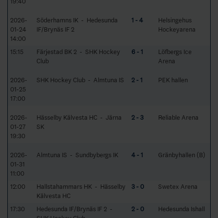
19:40
2026-
Söderhamns IK - Hedesunda
1 - 4
Helsingehus
01-24
IF/Brynäs IF 2
Hockeyarena
14:00
15:15
Färjestad BK 2 - SHK Hockey
6 - 1
Löfbergs Ice
Club
Arena
2026-
SHK Hockey Club - Almtuna IS
2 - 1
PEK hallen
01-25
17:00
2026-
Hässelby Kälvesta HC - Järna
2 - 3
Reliable Arena
01-27
SK
19:30
2026-
Almtuna IS - Sundbybergs IK
4 - 1
Gränbyhallen (B)
01-31
11:00
12:00
Hallstahammars HK - Hässelby
3 - 0
Swetex Arena
Kälvesta HC
17:30
Hedesunda IF/Brynäs IF 2 -
2 - 0
Hedesunda Ishall