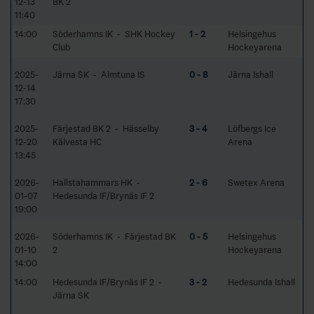
12-13
BK 2
11:40
14:00
Söderhamns IK - SHK Hockey
1 - 2
Helsingehus
Club
Hockeyarena
2025-
Järna SK - Almtuna IS
0 - 8
Järna Ishall
12-14
17:30
2025-
Färjestad BK 2 - Hässelby
3 - 4
Löfbergs Ice
12-20
Kälvesta HC
Arena
13:45
2026-
Hallstahammars HK -
2 - 6
Swetex Arena
01-07
Hedesunda IF/Brynäs IF 2
19:00
2026-
Söderhamns IK - Färjestad BK
0 - 5
Helsingehus
01-10
2
Hockeyarena
14:00
14:00
Hedesunda IF/Brynäs IF 2 -
3 - 2
Hedesunda Ishall
Järna SK