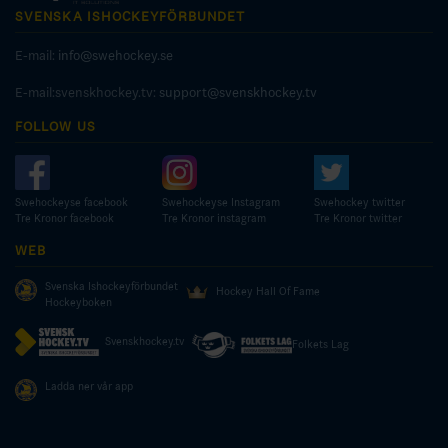
SVENSKA ISHOCKEYFÖRBUNDET
E-mail:
info@swehockey.se
E-mail:svenskhockey.tv:
support@svenskhockey.tv
FOLLOW US
Swehockeyse facebook
Swehockeyse Instagram
Swehockey twitter
Tre Kronor facebook
Tre Kronor instagram
Tre Kronor twitter
WEB
Svenska Ishockeyförbundet
Hockey Hall Of Fame
Hockeyboken
Svenskhockey.tv
Folkets Lag
Ladda ner vår app