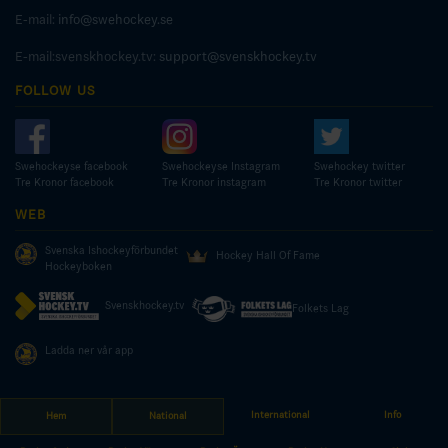
E-mail:
info@swehockey.se
E-mail:svenskhockey.tv:
support@svenskhockey.tv
FOLLOW US
Swehockeyse facebook
Swehockeyse Instagram
Swehockey twitter
Tre Kronor facebook
Tre Kronor instagram
Tre Kronor twitter
WEB
Svenska Ishockeyförbundet
Hockey Hall Of Fame
Hockeyboken
Svenskhockey.tv
Folkets Lag
Ladda ner vår app
International
Info
Hem
National
© COPYRIGHT SWEDISH ICE HOCKEY ASSOCIATION