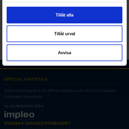
för sociala medier och analysera vår trafik. Vi
vidarebefordrar även sådana identifierare och annan
Tillåt alla
information från din enhet till de sociala medier och
annons- och analysföretag som vi samarbetar med.
Dessa kan i sin tur kombinera informationen med annan
Tillåt urval
information som du har tillhandahållit eller som de har
samlat in när du har använt deras tjänster.
Avvisa
OFFICIAL STATISTICS
stats.swehockey.se is the official statistics web site of the Swedish
Icehockey Association.
IN COOPERATION WITH:
SVENSKA ISHOCKEYFÖRBUNDET