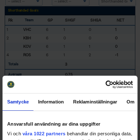
Shorthanded Goals
Rk
GP
SHGF
SHGA
NET
Team
1
VHC
6
1
0
1
2
KBH
6
0
0
0
KOV
6
1
1
0
4
ROS
6
1
2
-1
3
Totals
0.75
Average
Sorted by higher
NET
per
G
ames
P
layed
KBH
- KB65 HK
KOV
- Kovlands IshF
ROS
- Rosvik IK
VHC
- Vännäs HC
Samtycke
Information
Reklaminställningar
Om
Ansvarsfull användning av dina uppgifter
Swehockey – Svenska Ishockeyförbundets officiella app
Vi och
våra 1022 partners
behandlar din personliga data,
Swehockey ger dig tillgång till nyheter, livebevakning