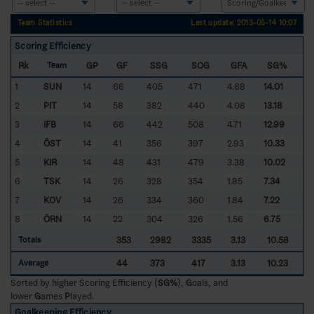
Team Statistics
Last update: 2013-05-14 10:07
Scoring Efficiency
Rk
GP
GF
SSG
SOG
GFA
SG%
Team
1
SUN
14
66
405
471
4.68
14.01
2
PIT
14
58
382
440
4.08
13.18
3
IFB
14
66
442
508
4.71
12.99
4
ÖST
14
41
356
397
2.93
10.33
5
KIR
14
48
431
479
3.38
10.02
6
TSK
14
26
328
354
1.85
7.34
7
KOV
14
26
334
360
1.84
7.22
8
ÖRN
14
22
304
326
1.56
6.75
353
2982
3335
3.13
10.58
Totals
44
373
417
3.13
10.23
Average
Sorted by higher Scoring Efficiency (
SG%
),
G
oals, and
lower
G
ames
P
layed.
Goalkeeping Efficiency