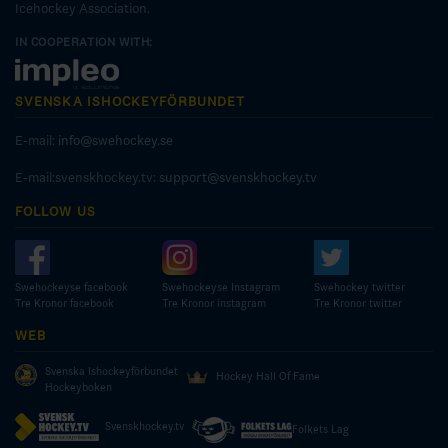
Icehockey Association.
IN COOPERATION WITH:
SVENSKA ISHOCKEYFÖRBUNDET
E-mail:
info@swehockey.se
E-mail:svenskhockey.tv:
support@svenskhockey.tv
FOLLOW US
Swehockeyse facebook
Swehockeyse Instagram
Swehockey twitter
Tre Kronor facebook
Tre Kronor instagram
Tre Kronor twitter
WEB
Svenska Ishockeyförbundet
Hockey Hall Of Fame
Hockeyboken
Svenskhockey.tv
Folkets Lag