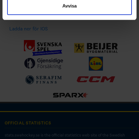
händelser
Avvisa
Ladda ner för Android
Ladda ner för IOS
OFFICIAL STATISTICS
stats.swehockey.se is the official statistics web site of the Swedish